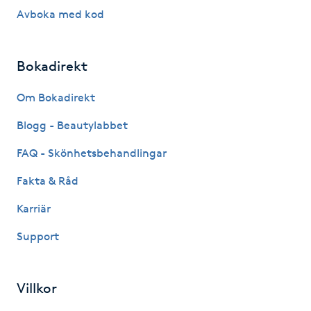
Hårborttagning
Avboka med kod
Hårbottenbehandling
Bokadirekt
Hårförlängning
Om Bokadirekt
Hårvård
Blogg - Beautylabbet
FAQ - Skönhetsbehandlingar
Hälsa
Fakta & Råd
Hälsprickor
Karriär
I
Support
Idrottsmassage
Villkor
IPL