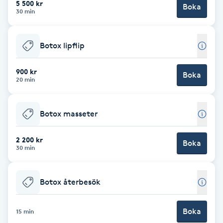
5 500 kr
Boka
30 min
Brynformning
Botox lipflip
Brynfärgning
900 kr
Brynplockning
Boka
20 min
Bröllopsuppsättning
Botox masseter
C
2 200 kr
Celluliter
Boka
30 min
Coachning
Botox återbesök
Color correction
Boka
15 min