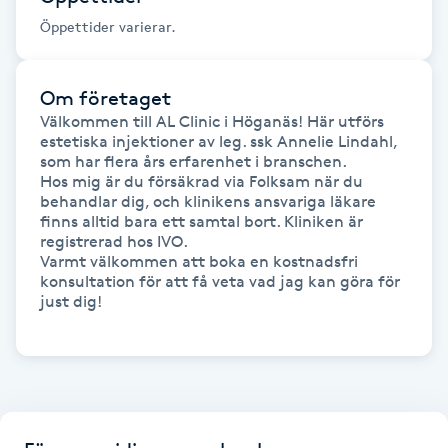
Öppettider varierar.
Gua Sha-massage
H
Om företaget
Välkommen till AL Clinic i Höganäs! Här utförs 
Hatha Yoga
estetiska injektioner av leg. ssk Annelie Lindahl, 
som har flera års erfarenhet i branschen. 

Headspa
Hos mig är du försäkrad via Folksam när du 
behandlar dig, och klinikens ansvariga läkare 
finns alltid bara ett samtal bort. Kliniken är 
Healing
registrerad hos IVO. 

Varmt välkommen att boka en kostnadsfri 
konsultation för att få veta vad jag kan göra för 
Herrklippning
just dig!

HIFU
Hollywood Peel