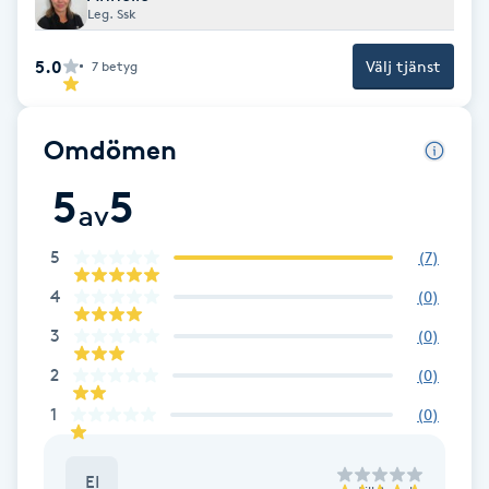
Leg. Ssk
F
5.0
Välj tjänst
7
betyg
Face framing
Faceliftmassage
Omdömen
5
5
Fet hårbotten
av
5
(
7
)
Fettreducering
4
(
0
)
Fibromassage
3
(
0
)
2
(
0
)
Fillers
1
(
0
)
Fotmassage
EI