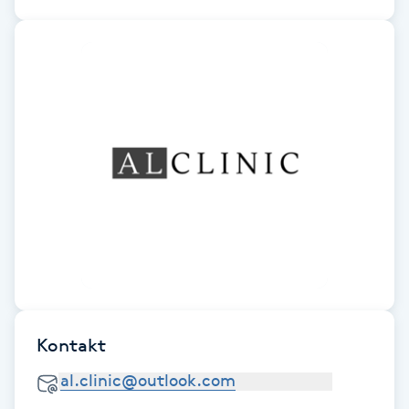
Fransk manikyr
Fransrengöring
Frekvensterapi
Friskvård
Friskvårdsmassage
Frisör
Funktionsanalys
Kontakt
Färgning