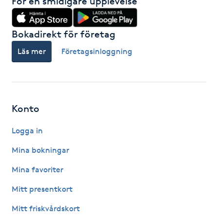
För en smidigare upplevelse
Hot Stone Massage
Bokadirekt för företag
Hot yoga
Läs mer
Företagsinloggning
Hudföryngring
Huduppstramning
Konto
Hudvård
Logga in
Hyaluronsyra
Mina bokningar
Hyperhidros
Mina favoriter
Mitt presentkort
Hypnos
Mitt friskvårdskort