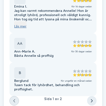
till
Annelie
Fotsvamp
Emina I.
för 16 dagar sedan
Jag kan varmt rekommendera Annelie! Hon är
otroligt lyhörd, professionell och väldigt kunnig.
Fotvård
Hon tog sig tid att lyssna på mina önskemål och
förstod precis vilket resultat jag var ute efter.
Läs mer
Samtidigt använde hon sin erfarenhet och
Fransar
expertis för att skapa ett naturligt och vackert
resultat som blev ännu bättre än jag hade
föreställt mig. Jag kände mig trygg och väl
AA
Fransborttagning
omhändertagen under hela behandlingen. Jag
till
Annelie
kommer definitivt att komma tillbaka!
Ann-Marie A.
för 30 dagar sedan
Bästa Annelie så proffsig
Fransfärgning
Fransförlängning
B
till
Annelie
Berglund
för ungefär en månad sedan
Fransförlängning Megavolym
Tusen tack för lyhördhet, behandling och
proffsighet.
Fransförlängning Volym
Sida
1
av
2