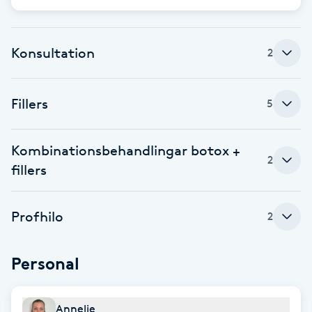
Cryoterapi
D
Konsultation
2
Damklippning
Dermapen
Fillers
5
Diamantslipning
Kombinationsbehandlingar botox +
E
2
fillers
Enzympeeling
Profhilo
2
Extensions
Personal
Extensions borttagning
Annelie
Eyeliner-tatuering