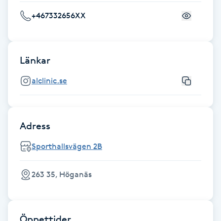
Föning
+467332656XX
G
Gel naglar
Länkar
Gelenaglar
alclinic.se
Gellack
Adress
Gellack med förstärkning
Sporthallsvägen 2B
Gravidmassage
263 35, Höganäs
Gravidyoga
Gruppträning
Öppettider