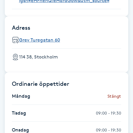
igsh=eHFhenQ1eHdrdGow&utm_source=qr
Fotsvamp
Fotvård
Adress
Fransar
Grev Turegatan 60
Fransborttagning
114 38, Stockholm
Fransfärgning
Ordinarie öppettider
Fransförlängning
Måndag
Stängt
Fransförlängning Megavolym
Tisdag
09:00 - 19:30
Fransförlängning Volym
Onsdag
09:00 - 19:30