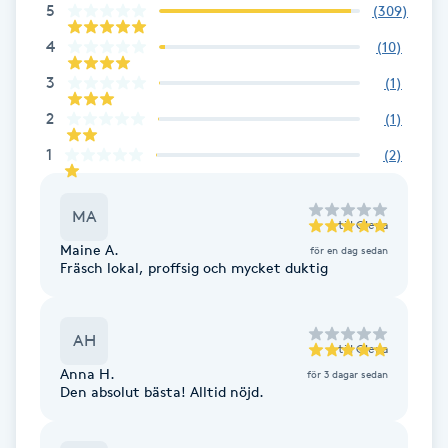
5
(
309
)
Brynformning
4
(
10
)
3
(
1
)
Brynfärgning
2
(
1
)
Brynplockning
1
(
2
)
Bröllopsuppsättning
MA
till
Olena
C
Maine A.
för en dag sedan
Fräsch lokal, proffsig och mycket duktig
Celluliter
Coachning
AH
till
Olena
Anna H.
för 3 dagar sedan
Den absolut bästa! Alltid nöjd.
Color correction