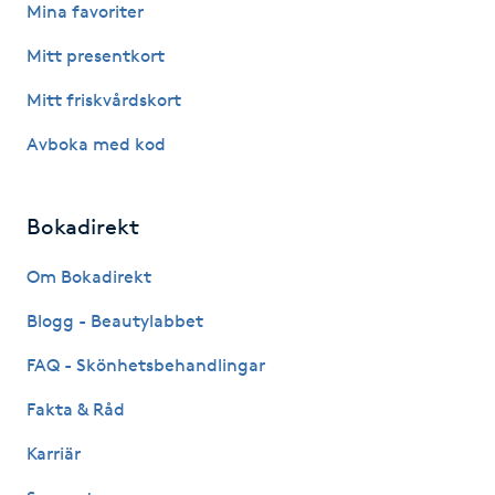
Mina favoriter
Gua Sha-massage
Mitt presentkort
H
Mitt friskvårdskort
Hatha Yoga
Avboka med kod
Headspa
Bokadirekt
Healing
Om Bokadirekt
Blogg - Beautylabbet
Herrklippning
FAQ - Skönhetsbehandlingar
HIFU
Fakta & Råd
Hollywood Peel
Karriär