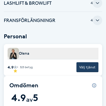
LASHLIFT & BROWLIFT
4
Babylights
FRANSFÖRLÄNGNINGR
4
Balayage
Bambumassage
Personal
Barber
Olena
Barnklippning
4.9
Välj tjänst
323
betyg
BIAB
Omdömen
Blowout
4.9
5
av
Bottenfärg