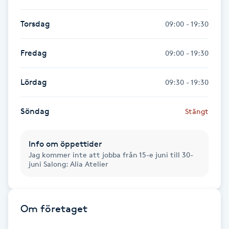
Fransk manikyr
Torsdag
09:00 - 19:30
Fransrengöring
Fredag
09:00 - 19:30
Frekvensterapi
Lördag
09:30 - 19:30
Friskvård
Söndag
Stängt
Friskvårdsmassage
Info om öppettider
Frisör
Jag kommer inte att jobba från 15-e juni till 30-
juni Salong: Alia Atelier
Funktionsanalys
Om företaget
Färgning