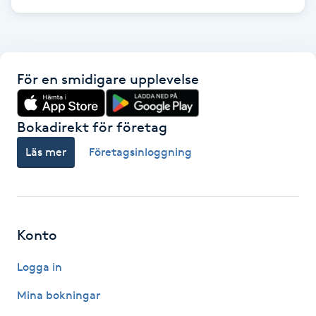
Föning
G
Gel naglar
För en smidigare upplevelse
Gelenaglar
Bokadirekt för företag
Gellack
Läs mer
Företagsinloggning
Gellack med förstärkning
Gravidmassage
Konto
Logga in
Gravidyoga
Mina bokningar
Gruppträning