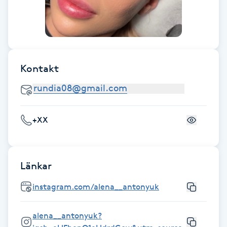
F
Face framing
Faceliftmassage
Kontakt
Fet hårbotten
+XX
Fettreducering
Fibromassage
Länkar
Fillers
instagram.com/alena__antonyuk
Fotmassage
alena__antonyuk?