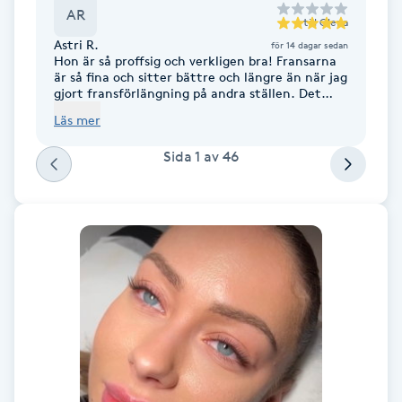
Cryoterapi
AR
till
Olena
D
Astri R.
för 14 dagar sedan
Hon är så proffsig och verkligen bra! Fransarna
Damklippning
är så fina och sitter bättre och längre än när jag
gjort fransförlängning på andra ställen. Det
enda negativa är att hon är så populär och
Läs mer
Dermapen
uppbokad att det kan vara svårt att få tid❤️
Sida
1
av
46
Diamantslipning
E
Enzympeeling
Extensions
Extensions borttagning
Eyeliner-tatuering