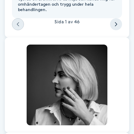
omhändertagen och trygg under hela
F
behandlingen.
Sida
1
av
46
Face framing
Faceliftmassage
Fet hårbotten
Fettreducering
Fibromassage
Fillers
Fotmassage