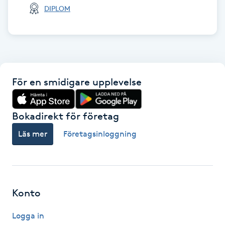
Hårborttagning
DIPLOM
Hårbottenbehandling
Hårförlängning
För en smidigare upplevelse
Hårvård
Bokadirekt för företag
Hälsa
Läs mer
Företagsinloggning
Hälsprickor
I
Idrottsmassage
Konto
IPL
Logga in