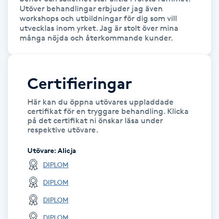
Utöver behandlingar erbjuder jag även 
workshops och utbildningar för dig som vill 
Gua Sha-massage
utvecklas inom yrket. Jag är stolt över mina 
H
många nöjda och återkommande kunder.
Hatha Yoga
Certifieringar
Headspa
Här kan du öppna utövares uppladdade
certifikat för en tryggare behandling. Klicka
Healing
på det certifikat ni önskar läsa under
respektive utövare.
Herrklippning
Utövare
:
Alicja
DIPLOM
HIFU
DIPLOM
Hollywood Peel
DIPLOM
DIPLOM