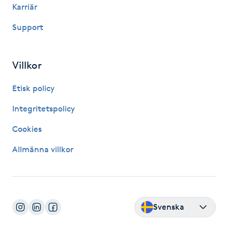
Karriär
Kinesiologi
Support
Kinesisk medicin
Villkor
Kiropraktik
Etisk policy
Klangmassage
Integritetspolicy
Klippning
Cookies
Allmänna villkor
Klippning & Slingor
Klippning ungdom
Svenska
Koppningsmassage