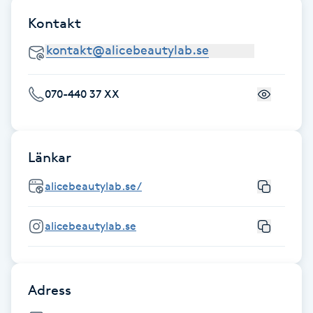
Fotsvamp
Kontakt
Fotvård
Fransar
070-440 37 XX
Fransborttagning
Länkar
Fransfärgning
alicebeautylab.se/
Fransförlängning
alicebeautylab.se
Fransförlängning Megavolym
Fransförlängning Volym
Adress