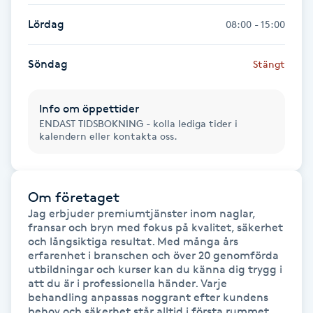
Föning
Lördag
08:00 - 15:00
G
Söndag
Stängt
Gel naglar
Info om öppettider
Gelenaglar
ENDAST TIDSBOKNING - kolla lediga tider i
kalendern eller kontakta oss.
Gellack
Gellack med förstärkning
Om företaget
Jag erbjuder premiumtjänster inom naglar, 
Gravidmassage
fransar och bryn med fokus på kvalitet, säkerhet 
och långsiktiga resultat. Med många års 
erfarenhet i branschen och över 20 genomförda 
Gravidyoga
utbildningar och kurser kan du känna dig trygg i 
att du är i professionella händer. Varje 
behandling anpassas noggrant efter kundens 
Gruppträning
behov och säkerhet står alltid i första rummet. 