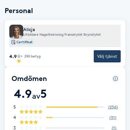
Personal
Brynformning
Brynfärgning
Alicja
Utbildare Nagelteknolog Fransstylist Brynstylist
Certifikat
Brynplockning
4.9
Välj tjänst
290
betyg
Bröllopsuppsättning
C
Omdömen
Celluliter
4.9
5
av
Coachning
5
(
256
)
Color correction
4
(
31
)
3
(
1
)