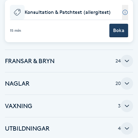
Babylights
Konsultation & Patchtest (allergitest)
Balayage
Boka
15 min
Bambumassage
FRANSAR & BRYN
24
Barber
Barnklippning
NAGLAR
20
BIAB
VAXNING
3
Blowout
UTBILDNINGAR
4
Bottenfärg