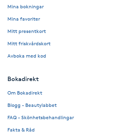
Mina bokningar
IPL hårborttagning
Mina favoriter
IR-massage
Mitt presentkort
J
Mitt friskvårdskort
Japansk massage
Avboka med kod
K
K18
Bokadirekt
Om Bokadirekt
Katun fransar
Blogg - Beautylabbet
Kemisk peeling
FAQ - Skönhetsbehandlingar
Keratinbehandling
Fakta & Råd