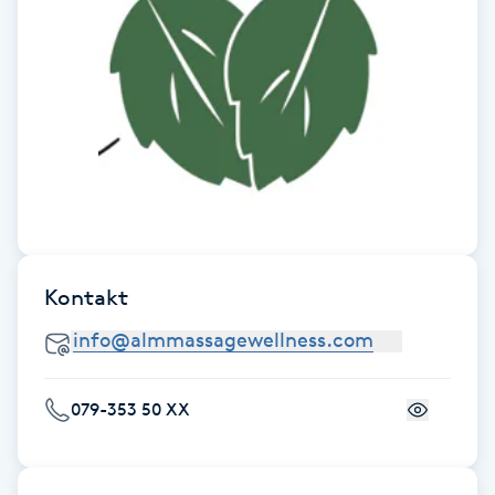
Föning
G
Gel naglar
Gelenaglar
Gellack
Kontakt
Gellack med förstärkning
Gravidmassage
079-353 50 XX
Gravidyoga
Gruppträning