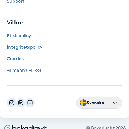
Support
Kosmetisk tatuering
Villkor
Kostrådgivning
Etisk policy
Kroppsinpackning
Integritetspolicy
Kroppspeeling
Cookies
Allmänna villkor
Käkledsbehandling
Kärlbehandling
L
Svenska
Laserbehandling
Lashlift Keratin
© Bokadirekt
2026