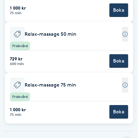
1 000 kr
Boka
Brynformning
75 min
Brynfärgning
Relax-massage 50 min
Brynplockning
Friskvård
729 kr
Boka
Bröllopsuppsättning
600 min
C
Relax-massage 75 min
Celluliter
Friskvård
Coachning
1 000 kr
Boka
75 min
Color correction