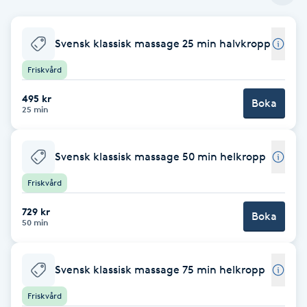
Babylights
Svensk klassisk massage 25 min halvkropp
Balayage
Friskvård
495 kr
Bambumassage
Boka
25 min
Barber
Svensk klassisk massage 50 min helkropp
Barnklippning
Friskvård
729 kr
Boka
BIAB
50 min
Blowout
Svensk klassisk massage 75 min helkropp
Bottenfärg
Friskvård