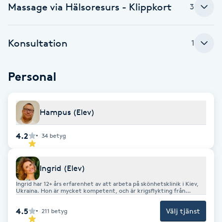
Cryoterapi
Massage via Hälsoresurs - Klippkort
3
D
Damklippning
Konsultation
1
Dermapen
Personal
Diamantslipning
Hampus (Elev)
E
4.2
34
betyg
Enzympeeling
Extensions
Ingrid (Elev)
Ingrid har 12+ års erfarenhet av att arbeta på skönhetsklinik i Kiev,
Ukraina. Hon är mycket kompetent, och är krigsflykting från
Extensions borttagning
Ukraina. Hon språktränar fortfarande, men lär sig mer och mer!
4.5
Välj tjänst
211
betyg
Eyeliner-tatuering