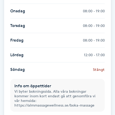
Hot Stone Massage
Onsdag
08:00 - 19:00
Hot yoga
Torsdag
08:00 - 19:00
Hudföryngring
Fredag
08:00 - 19:00
Huduppstramning
Lördag
12:00 - 17:00
Hudvård
Söndag
Stängt
Hyaluronsyra
Info om öppettider
Hyperhidros
Vi byter bokningssida. Alla våra bokningar
kommer inom kort endast gå att genomföra vi
vår hemsida:
Hypnos
https://almmassagewellness.se/boka-massage