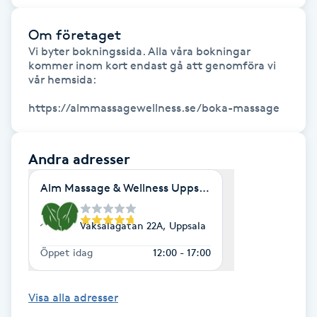
Hårborttagning
Om företaget
Hårbottenbehandling
Vi byter bokningssida. Alla våra bokningar 
kommer inom kort endast gå att genomföra vi 
vår hemsida:

Hårförlängning
https://almmassagewellness.se/boka-massage
Hårvård
Andra adresser
Hälsa
Alm Massage & Wellness Uppsala
Hälsprickor
Vaksalagatan 22A, Uppsala
I
Öppet idag
12:00 - 17:00
Idrottsmassage
Visa alla adresser
IPL