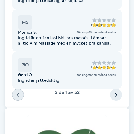
Ingrid är jätteduktig, är nöjd. 😄
Fransk manikyr
MS
Fransrengöring
till
Ingrid (Elev)
Monica S.
för ungefär en månad sedan
Ingrid är en fantastiskt bra massös. Lämnar
Frekvensterapi
alltid Alm Massage med en mycket bra känsla.
Friskvård
GO
till
Ingrid (Elev)
Friskvårdsmassage
Gerd O.
för ungefär en månad sedan
Ingrid är jätteduktig
Frisör
Sida
1
av
52
Funktionsanalys
Färgning