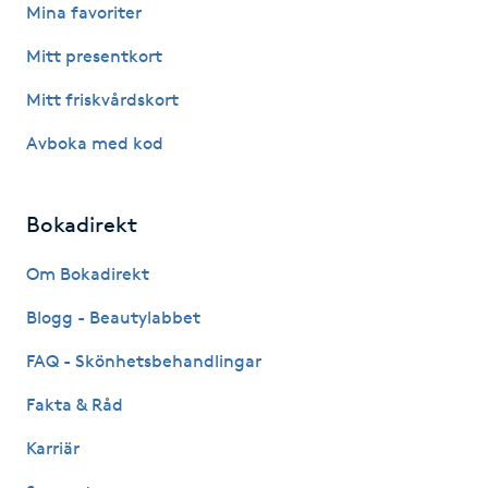
Mina favoriter
Kinesiologi
Mitt presentkort
Kinesisk medicin
Mitt friskvårdskort
Avboka med kod
Kiropraktik
Klangmassage
Bokadirekt
Om Bokadirekt
Klippning
Blogg - Beautylabbet
Klippning & Slingor
FAQ - Skönhetsbehandlingar
Klippning ungdom
Fakta & Råd
Karriär
Koppningsmassage