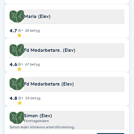
F
Maria (Elev)
Face framing
4.7
28
betyg
Faceliftmassage
Fd Medarbetare. (Elev)
Fet hårbotten
4.6
67
betyg
Fettreducering
Fd Medarbetare (Elev)
Fibromassage
4.8
50
betyg
Fillers
Simon (Elev)
Företagsledare
Fotmassage
Simon leder klinikens arbetsfördelning.