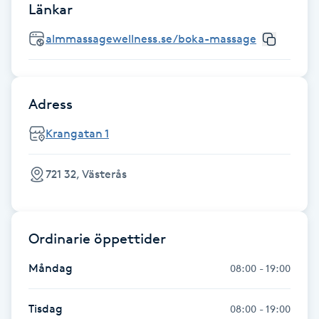
Länkar
Gua Sha-massage
almmassagewellness.se/boka-massage
H
Hatha Yoga
Adress
Headspa
Krangatan 1
Healing
721 32, Västerås
Herrklippning
Ordinarie öppettider
HIFU
Måndag
08:00 - 19:00
Hollywood Peel
Tisdag
08:00 - 19:00