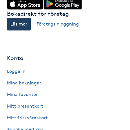
Föning
Bokadirekt för företag
G
Läs mer
Företagsinloggning
Gel naglar
Gelenaglar
Konto
Gellack
Logga in
Gellack med förstärkning
Mina bokningar
Gravidmassage
Mina favoriter
Mitt presentkort
Gravidyoga
Mitt friskvårdskort
Gruppträning
Avboka med kod