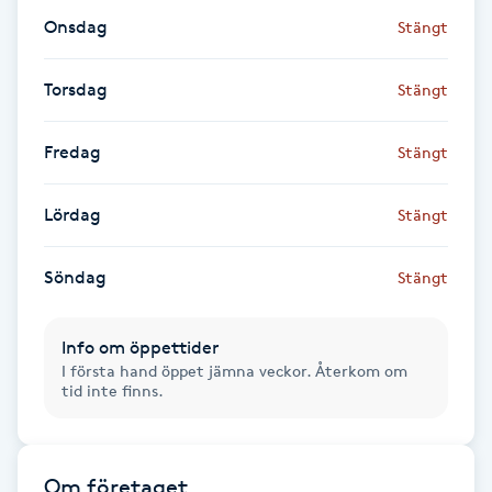
Fotsvamp
Onsdag
Stängt
Fotvård
Torsdag
Stängt
Fransar
Fredag
Stängt
Fransborttagning
Lördag
Stängt
Fransfärgning
Söndag
Stängt
Fransförlängning
Info om öppettider
I första hand öppet jämna veckor. Återkom om
Fransförlängning Megavolym
tid inte finns.
Fransförlängning Volym
Om företaget