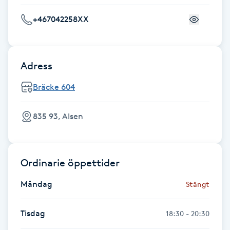
F
+467042258XX
Face framing
Adress
Faceliftmassage
Bräcke 604
Fet hårbotten
835 93, Alsen
Fettreducering
Fibromassage
Ordinarie öppettider
Fillers
Måndag
Stängt
Fotmassage
Tisdag
18:30 - 20:30