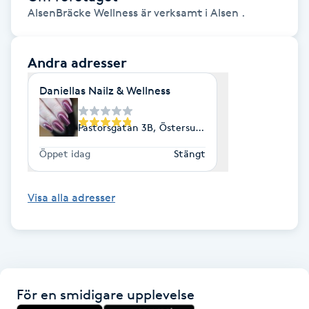
AlsenBräcke Wellness är verksamt i Alsen .
Fransk manikyr
Fransrengöring
Andra adresser
Daniellas Nailz & Wellness
Frekvensterapi
Pastorsgatan 3B, Östersund
Friskvård
Öppet idag
Stängt
Friskvårdsmassage
Visa alla adresser
Frisör
Funktionsanalys
Färgning
För en smidigare upplevelse