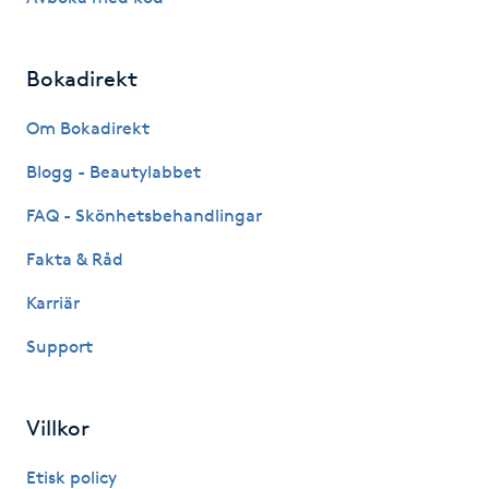
Gua Sha-massage
Bokadirekt
H
Om Bokadirekt
Hatha Yoga
Blogg - Beautylabbet
Headspa
FAQ - Skönhetsbehandlingar
Healing
Fakta & Råd
Karriär
Herrklippning
Support
HIFU
Villkor
Hollywood Peel
Etisk policy