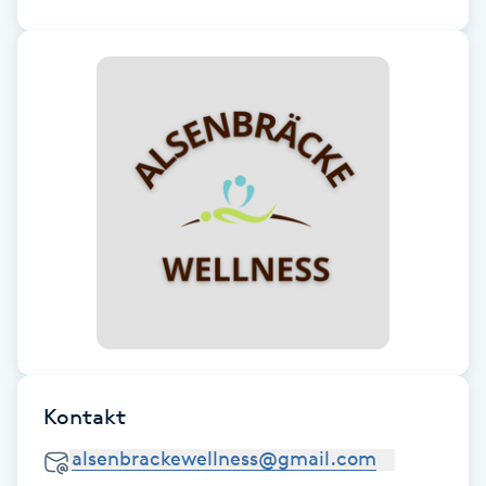
Cryoterapi
D
Damklippning
Dermapen
Diamantslipning
E
Enzympeeling
Extensions
Kontakt
Extensions borttagning
Eyeliner-tatuering