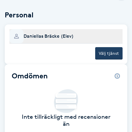
Brynformning
Personal
Brynfärgning
Daniellas Bräcke (Elev)
Brynplockning
Välj tjänst
Bröllopsuppsättning
C
Omdömen
Celluliter
Coachning
Inte tillräckligt med recensioner
Color correction
än