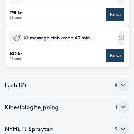
Babylights
795 kr
Boka
60 min
Balayage
Kl.massage Halvkropp 40 min
Bambumassage
639 kr
Boka
40 min
Barber
Barnklippning
Lash lift
4
BIAB
Kinesiologitejpning
1
Blowout
Bottenfärg
NYHET ! Spraytan
3