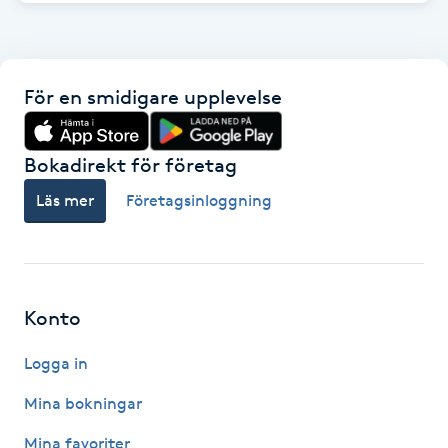
IPL hårborttagning
IR-massage
För en smidigare upplevelse
J
Bokadirekt för företag
Japansk massage
Läs mer
Företagsinloggning
K
K18
Katun fransar
Konto
Logga in
Kemisk peeling
Mina bokningar
Keratinbehandling
Mina favoriter