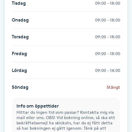
Tisdag
09:00 - 18:00
Gua Sha-massage
Onsdag
09:00 - 18:00
H
Hatha Yoga
Torsdag
09:00 - 18:00
Headspa
Fredag
09:00 - 18:00
Healing
Lördag
09:00 - 14:00
Herrklippning
Söndag
Stängt
HIFU
Info om öppettider
Hittar du ingen tid som passar? Kontakta mig via
mail eller sms. OBS! Vid bokning online, så ska ett
Hollywood Peel
bekräftelsemejl ha skickats, har du ej fått detta
så har bokningen ej gått igenom. Tänk på att