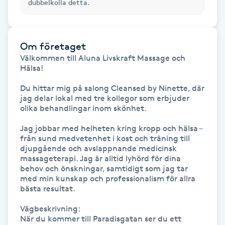
dubbelkolla detta.
Hot Stone Massage
Hot yoga
Om företaget
Välkommen till Aluna Livskraft Massage och 
Hudföryngring
Hälsa!

Du hittar mig på salong Cleansed by Ninette, där 
Huduppstramning
jag delar lokal med tre kollegor som erbjuder 
olika behandlingar inom skönhet.

Hudvård
Jag jobbar med helheten kring kropp och hälsa – 
från sund medvetenhet i kost och träning till 
Hyaluronsyra
djupgående och avslappnande medicinsk 
massageterapi. Jag är alltid lyhörd för dina 
behov och önskningar, samtidigt som jag tar 
Hyperhidros
med min kunskap och professionalism för allra 
bästa resultat.

Hypnos
Vägbeskrivning:

När du kommer till Paradisgatan ser du ett 