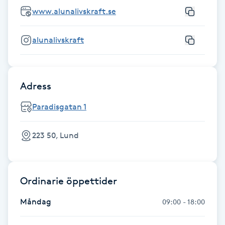
Föning
www.alunalivskraft.se
G
alunalivskraft
Gel naglar
Gelenaglar
Adress
Gellack
Paradisgatan 1
Gellack med förstärkning
223 50, Lund
Gravidmassage
Ordinarie öppettider
Gravidyoga
Måndag
09:00 - 18:00
Gruppträning