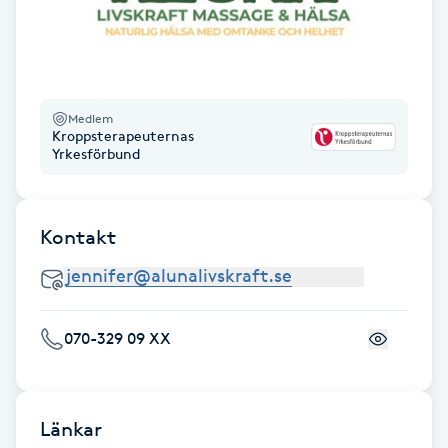
Fransk manikyr
Fransrengöring
Medlem
Frekvensterapi
Kroppsterapeuternas
Yrkesförbund
Friskvård
Kontakt
Friskvårdsmassage
Frisör
070-329 09 XX
Funktionsanalys
Färgning
Länkar