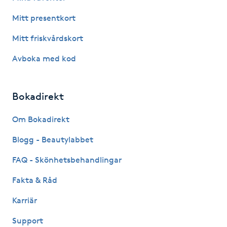
Kinesiologi
Mitt presentkort
Mitt friskvårdskort
Kinesisk medicin
Avboka med kod
Kiropraktik
Bokadirekt
Klangmassage
Om Bokadirekt
Klippning
Blogg - Beautylabbet
Klippning & Slingor
FAQ - Skönhetsbehandlingar
Fakta & Råd
Klippning ungdom
Karriär
Koppningsmassage
Support