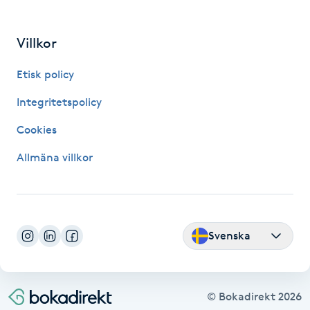
Kosmetisk tatuering
Villkor
Kostrådgivning
Etisk policy
Kroppsinpackning
Integritetspolicy
Cookies
Kroppspeeling
Allmäna villkor
Käkledsbehandling
Kärlbehandling
L
Svenska
Laserbehandling
© Bokadirekt
2026
Lashlift Keratin