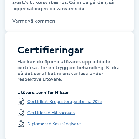
svart/vitt korsvirkeshus. Gå in på gården, så 
Hårborttagning
ligger salongen på vänster sida.

Varmt välkommen!
Hårbottenbehandling
Hårförlängning
Certifieringar
Hårvård
Här kan du öppna utövares uppladdade
certifikat för en tryggare behandling. Klicka
Hälsa
på det certifikat ni önskar läsa under
respektive utövare.
Hälsprickor
Utövare
:
Jennifer Nilsson
I
Certifikat Kroppsterapeuterna 2023
Certifierad Hälsocoach
Idrottsmassage
Diplomerad Kostrådgivare
IPL