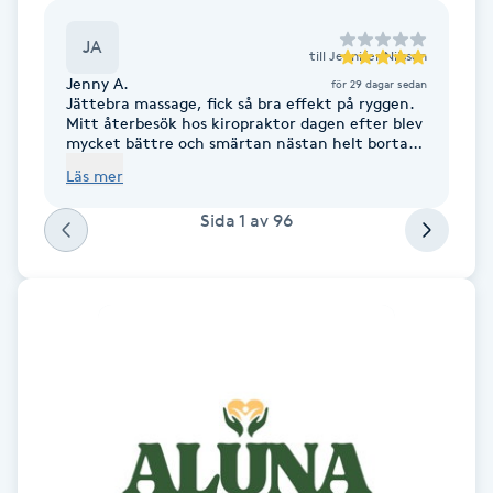
Fotsvamp
JA
till
Jennifer Nilsson
Fotvård
Jenny A.
för 29 dagar sedan
Jättebra massage, fick så bra effekt på ryggen.
Mitt återbesök hos kiropraktor dagen efter blev
mycket bättre och smärtan nästan helt borta!
Fransar
Tusen tack återkommer!
Läs mer
Fransborttagning
Sida
1
av
96
Fransfärgning
Fransförlängning
Fransförlängning Megavolym
Fransförlängning Volym