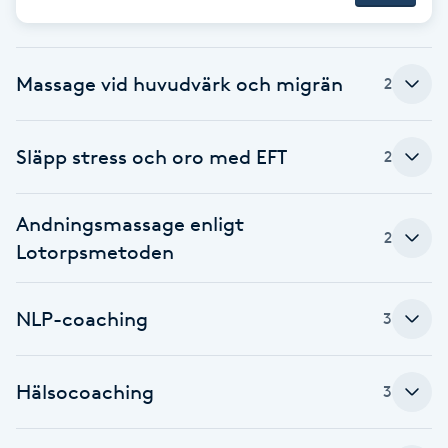
Brynformning
Massage vid huvudvärk och migrän
2
Brynfärgning
Brynplockning
Släpp stress och oro med EFT
2
Bröllopsuppsättning
Andningsmassage enligt
C
2
Lotorpsmetoden
Celluliter
NLP-coaching
3
Coachning
Hälsocoaching
3
Color correction