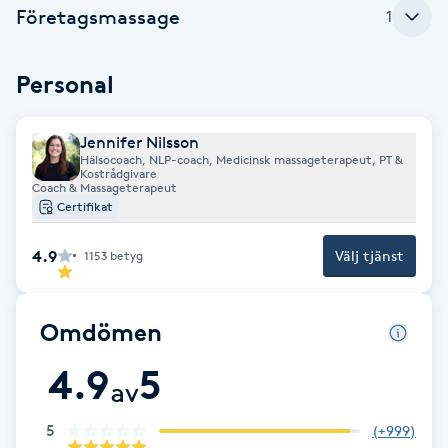
Cryoterapi
Företagsmassage
1
D
Personal
Damklippning
Dermapen
Jennifer Nilsson
Hälsocoach, NLP-coach, Medicinsk massageterapeut, PT &
Kostrådgivare
Coach & Massageterapeut
Diamantslipning
Certifikat
E
4.9
Välj tjänst
1153
betyg
Enzympeeling
Omdömen
Extensions
4.9
5
av
Extensions borttagning
5
(
+999
)
Eyeliner-tatuering