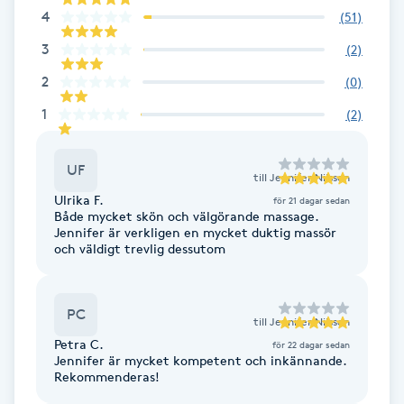
4
(
51
)
F
3
(
2
)
Face framing
2
(
0
)
1
(
2
)
Faceliftmassage
Fet hårbotten
UF
till
Jennifer Nilsson
Ulrika F.
för 21 dagar sedan
Både mycket skön och välgörande massage.
Fettreducering
Jennifer är verkligen en mycket duktig massör
och väldigt trevlig dessutom
Fibromassage
PC
Fillers
till
Jennifer Nilsson
Petra C.
för 22 dagar sedan
Jennifer är mycket kompetent och inkännande.
Fotmassage
Rekommenderas!