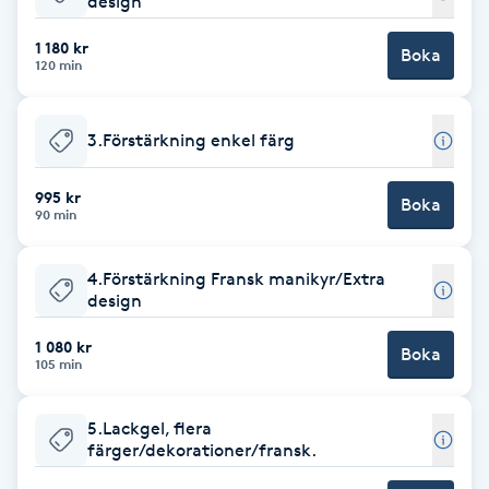
design
Babylights
1 180 kr
Boka
120 min
Balayage
3.Förstärkning enkel färg
Bambumassage
995 kr
Boka
90 min
Barber
4.Förstärkning Fransk manikyr/Extra
Barnklippning
design
BIAB
1 080 kr
Boka
105 min
Blowout
5.Lackgel, flera
färger/dekorationer/fransk.
Bottenfärg