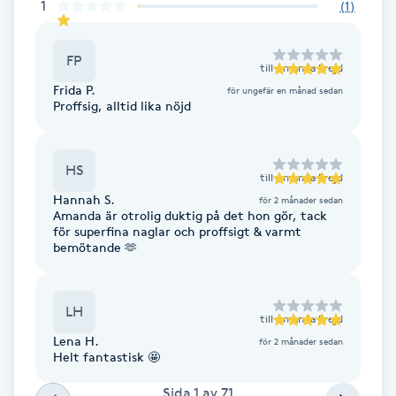
1
(
1
)
Fransk manikyr
FP
Fransrengöring
till
Amanda Frejd
Frida P.
för ungefär en månad sedan
Proffsig, alltid lika nöjd
Frekvensterapi
Friskvård
HS
till
Amanda Frejd
Hannah S.
för 2 månader sedan
Friskvårdsmassage
Amanda är otrolig duktig på det hon gör, tack
för superfina naglar och proffsigt & varmt
bemötande 🫶
Frisör
LH
Funktionsanalys
till
Amanda Frejd
Lena H.
för 2 månader sedan
Helt fantastisk 🤩
Färgning
Sida
1
av
71