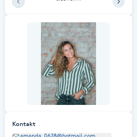
Föning
G
Gel naglar
Gelenaglar
Gellack
Gellack med förstärkning
Gravidmassage
Gravidyoga
Kontakt
Gruppträning