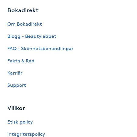
Kinesiologi
Bokadirekt
Om Bokadirekt
Kinesisk medicin
Blogg - Beautylabbet
Kiropraktik
FAQ - Skönhetsbehandlingar
Klangmassage
Fakta & Råd
Karriär
Klippning
Support
Klippning & Slingor
Villkor
Klippning ungdom
Etisk policy
Koppningsmassage
Integritetspolicy