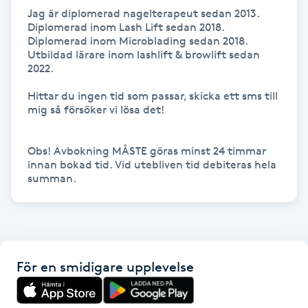
Hårborttagning
Jag är diplomerad nagelterapeut sedan 2013.

Diplomerad inom Lash Lift sedan 2018.

Diplomerad inom Microblading sedan 2018.

Hårbottenbehandling
Utbildad lärare inom lashlift & browlift sedan 
2022.

Hårförlängning
Hittar du ingen tid som passar, skicka ett sms till 
mig så försöker vi lösa det!

Hårvård
Obs! Avbokning MÅSTE göras minst 24 timmar 
Hälsa
innan bokad tid. Vid utebliven tid debiteras hela 
summan. 
Hälsprickor
I
Idrottsmassage
För en smidigare upplevelse
IPL