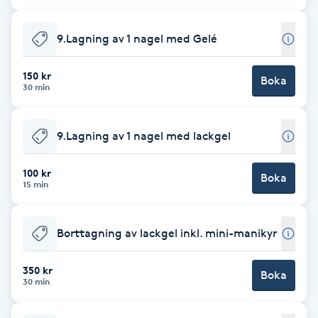
Cryoterapi
D
9.Lagning av 1 nagel med Gelé
Damklippning
150 kr
Boka
30 min
Dermapen
9.Lagning av 1 nagel med lackgel
Diamantslipning
E
100 kr
Boka
15 min
Enzympeeling
Borttagning av lackgel inkl. mini-manikyr
Extensions
350 kr
Boka
Extensions borttagning
30 min
Eyeliner-tatuering