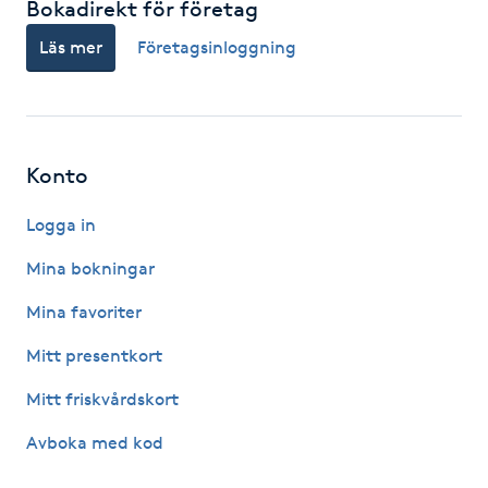
Bokadirekt för företag
IPL hårborttagning
Läs mer
Företagsinloggning
IR-massage
J
Konto
Japansk massage
K
Logga in
Mina bokningar
K18
Mina favoriter
Katun fransar
Mitt presentkort
Kemisk peeling
Mitt friskvårdskort
Avboka med kod
Keratinbehandling