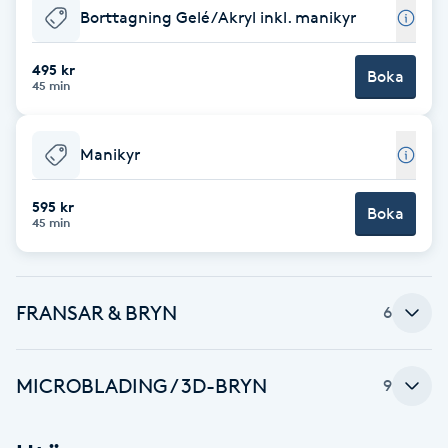
Borttagning Gelé/Akryl inkl. manikyr
F
495 kr
Face framing
Boka
45 min
Faceliftmassage
Manikyr
Fet hårbotten
595 kr
Boka
45 min
Fettreducering
Fibromassage
FRANSAR & BRYN
6
Fillers
MICROBLADING / 3D-BRYN
9
Fotmassage