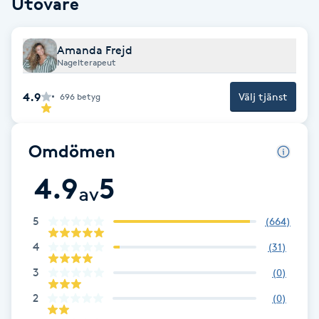
Utövare
Fotsvamp
Amanda Frejd
Fotvård
Nagelterapeut
Fransar
4.9
Välj tjänst
696
betyg
Fransborttagning
Omdömen
Fransfärgning
4.9
5
av
Fransförlängning
5
(
664
)
4
(
31
)
Fransförlängning Megavolym
3
(
0
)
Fransförlängning Volym
2
(
0
)