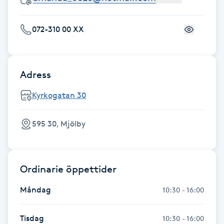
Gua Sha-massage
072-310 00 XX
H
Hatha Yoga
Adress
Headspa
Kyrkogatan 30
Healing
595 30, Mjölby
Herrklippning
Ordinarie öppettider
HIFU
Måndag
10:30 - 16:00
Hollywood Peel
Tisdag
10:30 - 16:00