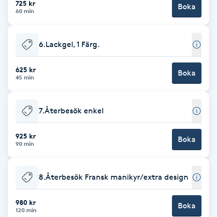
725 kr
Boka
60 min
Brynformning
6.Lackgel, 1 Färg.
Brynfärgning
625 kr
Brynplockning
Boka
45 min
Bröllopsuppsättning
7.Återbesök enkel
C
925 kr
Celluliter
Boka
90 min
Coachning
8.Återbesök Fransk manikyr/extra design
Color correction
980 kr
Boka
120 min