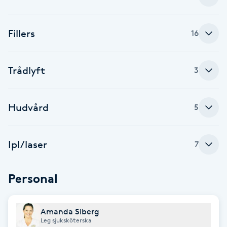
Brynformning
Fillers
16
Brynfärgning
Trådlyft
3
Brynplockning
Bröllopsuppsättning
Hudvård
5
C
Ipl/laser
Celluliter
7
Coachning
Personal
Color correction
Amanda Siberg
Leg sjuksköterska