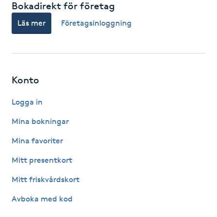
Bokadirekt för företag
IPL hårborttagning
Läs mer
Företagsinloggning
IR-massage
J
Konto
Japansk massage
K
Logga in
Mina bokningar
K18
Mina favoriter
Katun fransar
Mitt presentkort
Kemisk peeling
Mitt friskvårdskort
Avboka med kod
Keratinbehandling