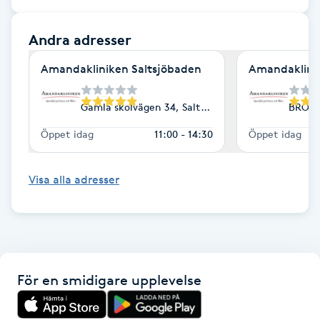
Hårborttagning
Andra adresser
Hårbottenbehandling
Amandakliniken Saltsjöbaden
Amandaklin
Hårförlängning
Gamla skolvägen 34, Saltsjöbaden
BROMM
Hårvård
Öppet idag
11:00 - 14:30
Öppet idag
Hälsa
Visa alla adresser
Hälsprickor
I
Idrottsmassage
För en smidigare upplevelse
IPL