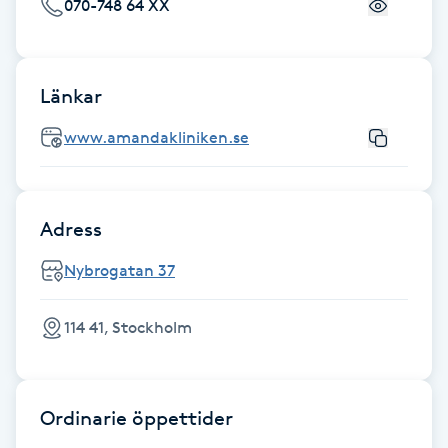
070-748 64 XX
Fransk manikyr
Fransrengöring
Länkar
Frekvensterapi
www.amandakliniken.se
Friskvård
Adress
Friskvårdsmassage
Nybrogatan 37
Frisör
114 41, Stockholm
Funktionsanalys
Färgning
Ordinarie öppettider