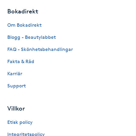
Kinesiologi
Bokadirekt
Om Bokadirekt
Kinesisk medicin
Blogg - Beautylabbet
Kiropraktik
FAQ - Skönhetsbehandlingar
Klangmassage
Fakta & Råd
Karriär
Klippning
Support
Klippning & Slingor
Villkor
Klippning ungdom
Etisk policy
Koppningsmassage
Integritetspolicy