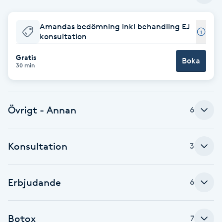
Babylights
Amandas bedömning inkl behandling EJ
konsultation
Balayage
Gratis
Boka
30 min
Bambumassage
Barber
Övrigt - Annan
6
Barnklippning
Konsultation
3
BIAB
Erbjudande
6
Blowout
Bottenfärg
Botox
7