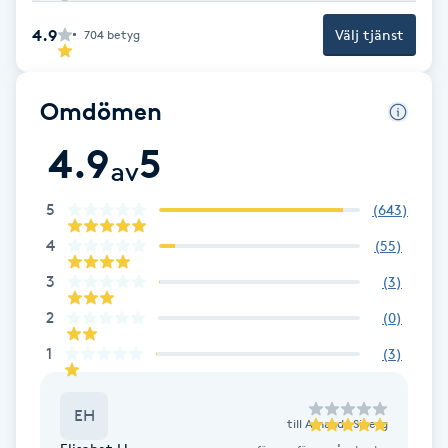
Cryoterapi
4.9
Välj tjänst
D
704
betyg
Damklippning
Omdömen
Dermapen
4.9
5
av
Diamantslipning
5
(
643
)
E
4
(
55
)
Enzympeeling
3
(
3
)
2
(
0
)
Extensions
1
(
3
)
Extensions borttagning
EH
till
Amanda Siberg
Eyeliner-tatuering