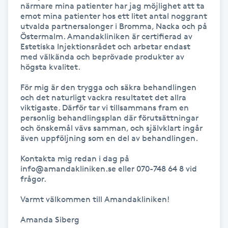
närmare mina patienter har jag möjlighet att ta 
Hot Stone Massage
emot mina patienter hos ett litet antal noggrant 
utvalda partnersalonger i Bromma, Nacka och på 
Hot yoga
Östermalm. Amandakliniken är certifierad av 
Estetiska Injektionsrådet och arbetar endast 
med välkända och beprövade produkter av 
Hudföryngring
högsta kvalitet.

För mig är den trygga och säkra behandlingen 
Huduppstramning
och det naturligt vackra resultatet det allra 
viktigaste. Därför tar vi tillsammans fram en 
personlig behandlingsplan där förutsättningar 
Hudvård
och önskemål vävs samman, och självklart ingår 
även uppföljning som en del av behandlingen. 

Hyaluronsyra
Kontakta mig redan i dag på 
info@amandakliniken.se eller 070-748 64 8 vid 
Hyperhidros
frågor.

Varmt välkommen till Amandakliniken!

Hypnos
Amanda Siberg