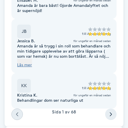
Elisabet H.
för ungefär en månad sedan
Amanda är bara bäst! Gjorde Amandalyftet och
F
är supernöjd!
Face framing
JB
till
Amanda Siberg
Faceliftmassage
Jessica B.
för ungefär en månad sedan
Amanda är så trygg i sin roll som behandlare och
min tidigare upplevelse av att göra läpparna (
Fet hårbotten
som var hemsk) är nu som bortblåst. Är så nöjd
med resultatet, bemötande och behandlingen.
Läs mer
Fettreducering
KK
Fibromassage
till
Amanda Siberg
Kristina K.
för ungefär en månad sedan
Behandlingar dom ser naturliga ut
Fillers
Sida
1
av
68
Fotmassage