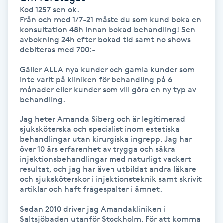
Kod 1257 sen ok.

Från och med 1/7-21 måste du som kund boka en 
Gua Sha-massage
konsultation 48h innan bokad behandling! Sen 
H
avbokning 24h efter bokad tid samt no shows 
debiteras med 700:-

Hatha Yoga
Gäller ALLA nya kunder och gamla kunder som 
inte varit på kliniken för behandling på 6 
månader eller kunder som vill göra en ny typ av 
Headspa
behandling.

Healing
Jag heter Amanda Siberg och är legitimerad 
sjuksköterska och specialist inom estetiska 
behandlingar utan kirurgiska ingrepp. Jag har 
Herrklippning
över 10 års erfarenhet av trygga och säkra 
injektionsbehandlingar med naturligt vackert 
resultat, och jag har även utbildat andra läkare 
HIFU
och sjuksköterskor i injektionsteknik samt skrivit 
artiklar och haft frågespalter i ämnet.

Hollywood Peel
Sedan 2010 driver jag Amandakliniken i 
Saltsjöbaden utanför Stockholm. För att komma 