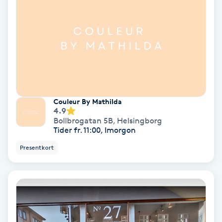
Samtalsterapi
Senioryoga
Shiatsu
Singelfransar
Couleur By Mathilda
4.9
Bollbrogatan 5B
,
Helsingborg
Sjukgymnastik
Tider fr. 11:00, Imorgon
Presentkort
Skalpmassage
Skinbooster
Sklerosering