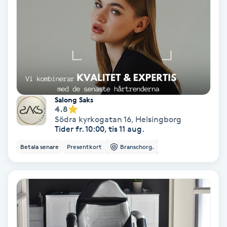
PRP (Platelet Rich Plasma)
PRX-T33
Psoriasis
Salong Saks
PT
4.8
Södra kyrkogatan 16
,
Helsingborg
R
Tider fr. 10:00, tis 11 aug.
Betala senare
Presentkort
Branschorg.
Radiofrekvens
Rakning
Reflexologi