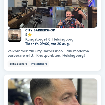
Tvätt & Fön
V
Vaccination
CİTY BARBERSHOP
Vampyrbehandling
5
Kungstorget 8
,
Helsingborg
Tider fr. 09:00, tor 20 aug.
Vaxning
Välkommen till City Barbershop – din moderna
barberare mitt i Knutpunkten, Helsingborg!
Vaxning brasiliansk
Betala senare
Presentkort
Veterinär
Vibrationsmassage
Vinyasa Yoga