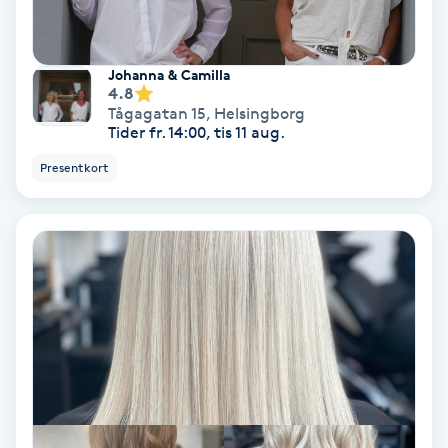
Svettbehandling
T
Johanna & Camilla
4.8
Tågagatan 15
,
Helsingborg
Tuina-massage
Tider fr. 14:00, tis 11 aug.
Presentkort
Taktil massage
Tandblekning
Tandläkare
Tatuering
Tatueringsborttagning