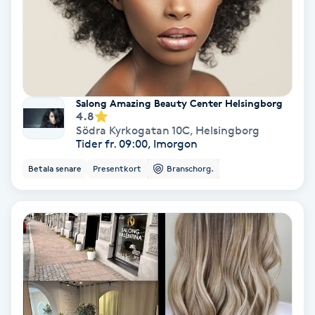
Nagelförlängning akryl
Nagelförlängning gelé
Salong Amazing Beauty Center Helsingborg
Nagelförlängning glasfiber
4.8
Södra Kyrkogatan 10C
,
Helsingborg
Tider fr. 09:00, Imorgon
Nagelförlängning silke
Betala senare
Presentkort
Branschorg.
Nagelförstärkning
Nagelklippning
Nagelsvamp
Nageltrång