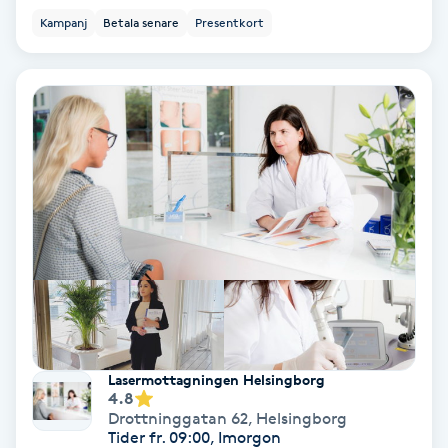
Kampanj
Betala senare
Presentkort
IPL
IPL hårborttagning
IR-massage
J
Japansk massage
K
K18
Katun fransar
Lasermottagningen Helsingborg
4.8
Drottninggatan 62
,
Helsingborg
Kemisk peeling
Tider fr. 09:00, Imorgon