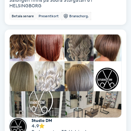
Salongen finns på Södra Storgatan 6 i
HELSINGBORG
Bottenfärg
Betala senare
Presentkort
Branschorg.
Brynformning
Brynfärgning
Brynplockning
Bröllopsuppsättning
C
Celluliter
Coachning
Studio DM
4.9