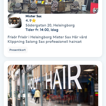
Fotmassage
Mister Sax
Fotsvamp
4.9
Södergatan 20
,
Helsingborg
Tider fr. 14:00, Idag
Fotvård
Frisör Frisör i Helsingborg Mister Sax Hår vård
Klippning Salong Sax professionell haircat
Fransar
Presentkort
Fransborttagning
Fransfärgning
Fransförlängning
Fransförlängning Megavolym