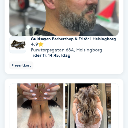
Volymfransar
Vårtor
Y
Guldsaxen Barbershop & Frisör i Helsingborg
4.9
Yin Yoga
Furutorpsgatan 68A
,
Helsingborg
Tider fr. 14:45, Idag
Yoga
Presentkort
Yoga Nidra
Yogamassage
Z
Zonterapi