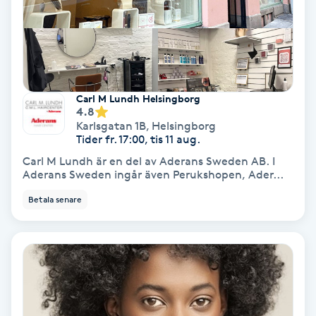
Medium
Megavolymfransar
Melasma
Carl M Lundh Helsingborg
4.8
Karlsgatan 1B
,
Helsingborg
Mesoterapi
Tider fr. 17:00, tis 11 aug.
Carl M Lundh är en del av Aderans Sweden AB. I
Aderans Sweden ingår även Perukshopen, Ader...
MicroPen
Betala senare
Microshading
Mixfransar
N
Nagelförlängning