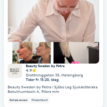
Hollywood Peel
Hot Stone Massage
Hot yoga
Hudföryngring
Huduppstramning
Beauty Sweden by Petra
4.9
Hudvård
Drottninggatan 35
,
Helsingborg
Tider fr. 15:20, Idag
Hyaluronsyra
Beauty Sweden by Petra i Sjöbo Leg Sjuksköterska
Botulinumtoxin A, fillers mm
Hyperhidros
Betala senare
Presentkort