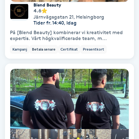
Extensions borttagning
Blend Beauty
4.6
Järnvägsgatan 21
,
Helsingborg
Eyeliner-tatuering
Tider fr. 14:40, Idag
F
På [Blend Beauty] kombinerar vi kreativitet med
expertis. Vårt högkvalificerade team, m...
Face framing
Kampanj
Betala senare
Certifikat
Presentkort
Faceliftmassage
Fet hårbotten
Fettreducering
Fibromassage
Fillers