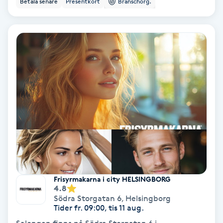
Betala senare
Presentkort
Branschorg.
Ansiktsbehandling djuprengörande
B
Babylights
Balayage
Bambumassage
Barber
Barnklippning
Frisyrmakarna i city HELSINGBORG
4.8
BIAB
Södra Storgatan 6
,
Helsingborg
Tider fr. 09:00, tis 11 aug.
Blowout