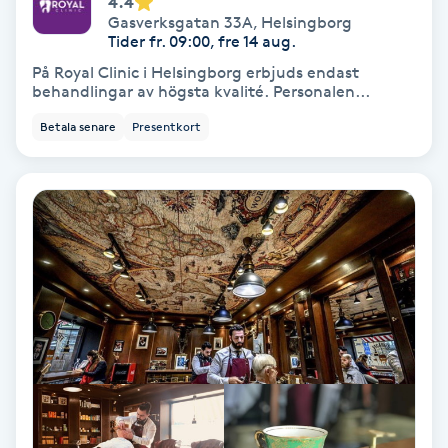
4.4
Gasverksgatan 33A
,
Helsingborg
Koppningsmassage
Tider fr. 09:00, fre 14 aug.
På Royal Clinic i Helsingborg erbjuds endast
Kosmetisk tatuering
behandlingar av högsta kvalité. Personalen...
Betala senare
Presentkort
Kostrådgivning
Kroppsinpackning
Kroppspeeling
Käkledsbehandling
Kärlbehandling
L