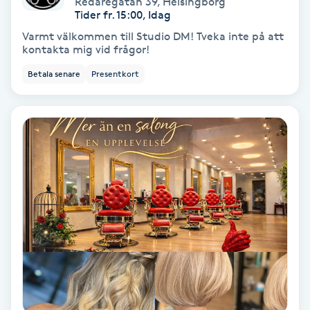
Redaregatan 39
,
Helsingborg
Color correction
Tider fr. 15:00, Idag
Varmt välkommen till Studio DM! Tveka inte på att
Cryoterapi
kontakta mig vid frågor!
D
Betala senare
Presentkort
Damklippning
Dermapen
Diamantslipning
E
Enzympeeling
Extensions