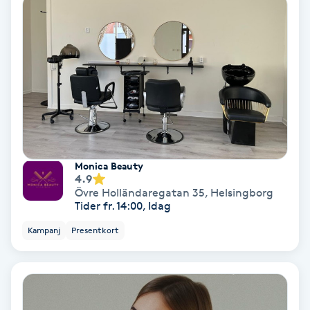
Personlig tränare
Picolaser
Piercing
Pigmentbehandling
Monica Beauty
4.9
Pigmentfläckar
Övre Holländaregatan 35
,
Helsingborg
Tider fr. 14:00, Idag
Plastikkirurgi
Kampanj
Presentkort
Powder brows
Power Yoga