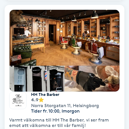
Hypnos
Hårborttagning
Hårbottenbehandling
Hårförlängning
Hårvård
Hälsa
HH The Barber
4.9
Hälsprickor
Norra Storgatan 11
,
Helsingborg
Tider fr. 10:00, Imorgon
I
Varmt välkomna till HH The Barber, vi ser fram
Idrottsmassage
emot att välkomna er till vår familj!