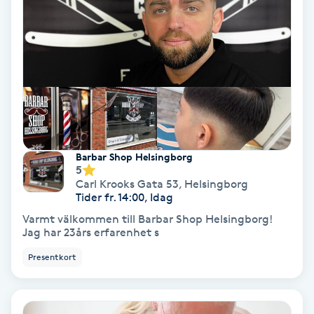
Gruppträning
Gua Sha-massage
H
Hatha Yoga
Barbar Shop Helsingborg
5
Headspa
Carl Krooks Gata 53
,
Helsingborg
Tider fr. 14:00, Idag
Healing
Varmt välkommen till Barbar Shop Helsingborg!
Jag har 23års erfarenhet s
Herrklippning
Presentkort
HIFU