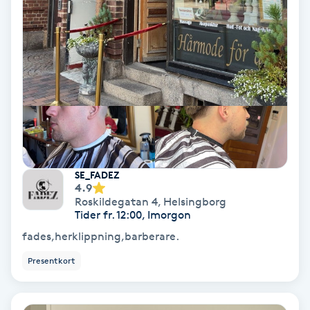
Osteopati
P
Paraffinbehandling
Pedikyr
Pensionärklippning
SE_FADEZ
Permanent
4.9
Roskildegatan 4
,
Helsingborg
Tider fr. 12:00, Imorgon
Permanent hårborttagning
fades,herklippning,barberare.
Presentkort
Permanent ögonbrynsmakeup
Personal shopper