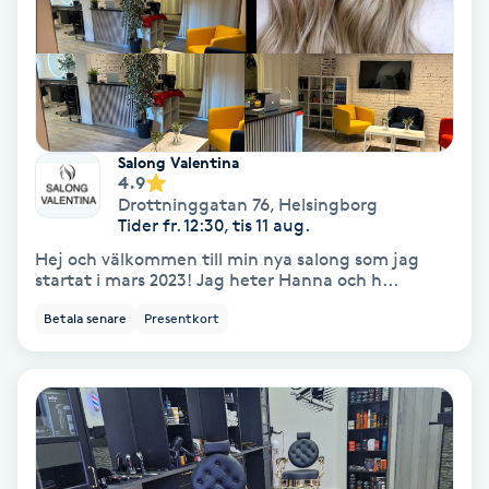
Nagelvård
Naglar borttagning
Salong Valentina
Naglar reparation
4.9
Drottninggatan 76
,
Helsingborg
Tider fr. 12:30, tis 11 aug.
Naprapati
Hej och välkommen till min nya salong som jag
startat i mars 2023! Jag heter Hanna och h...
Navelpiercing
Betala senare
Presentkort
NBE-massage
Ny frisyr
O