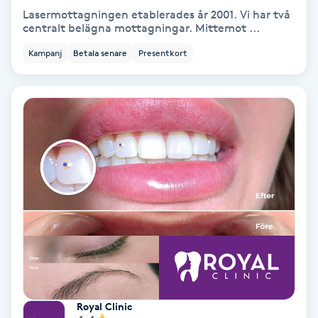
Lasermottagningen etablerades år 2001. Vi har två
Keratinbehandling
centralt belägna mottagningar. Mittemot ...
Kampanj
Betala senare
Presentkort
Kinesiologi
Kinesisk medicin
Kiropraktik
Klangmassage
Klippning
Klippning & Slingor
Klippning ungdom
Royal Clinic