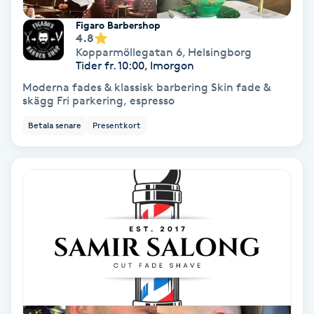
Laserbehandling
Figaro Barbershop
4.8
Lashlift Keratin
Kopparmöllegatan 6
,
Helsingborg
Tider fr. 10:00, Imorgon
LED-ljusterapi
Moderna fades & klassisk barbering Skin fade &
skägg Fri parkering, espresso
Liktornar
Betala senare
Presentkort
LPG
LPG-behandling
LPG-massage
Luggklippning