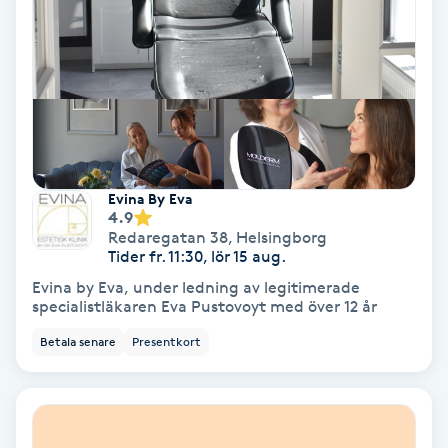
Regndroppsmassage
Reiki
Reikihealing
Reiki massage
Evina By Eva
4.9
Restorative Yoga
Redaregatan 38
,
Helsingborg
Tider fr. 11:30, lör 15 aug.
Evina by Eva, under ledning av legitimerade
Rosacea
specialistläkaren Eva Pustovoyt med över 12 år
Betala senare
Presentkort
Rosenmetoden
Ryggmassage
S