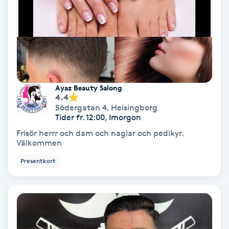
Färgning
Föning
G
Gel naglar
Ayaz Beauty Salong
4.4
Södergatan 4
,
Helsingborg
Gelenaglar
Tider fr. 12:00, Imorgon
Frisör herrr och dam och naglar och pedikyr.
Gellack
Välkommen
Presentkort
Gellack med förstärkning
Gravidmassage
Gravidyoga