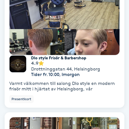
Olaplex
Olaplexbehandling
Ombre
Ombre brows
Dlo style Frisör & Barbershop
4.9
Drottninggatan 44
,
Helsingborg
Ombre naglar
Tider fr. 10:00, Imorgon
Varmt välkommen till salong Dlo style en modern
Optiker
frisör mitt i hjärtat av Helsingborg, vår
Presentkort
Ortobionomi
Ortopedi