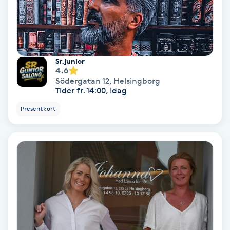
Spa
Spa manikyr & pedikyr
Sr.junior
4.6
Spa-manikyr
Södergatan 12
,
Helsingborg
Tider fr. 14:00, Idag
Spa-pedikyr
Presentkort
Spraytan
Stylist
Sugaring
Svensk massage