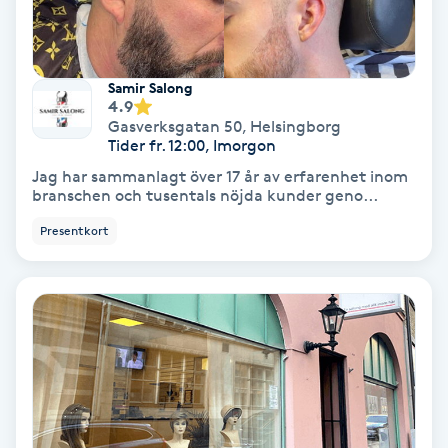
Lymfmassage
Läpptatuering
Samir Salong
M
4.9
Gasverksgatan 50
,
Helsingborg
Makeup
Tider fr. 12:00, Imorgon
Jag har sammanlagt över 17 år av erfarenhet inom
Manikyr & Pedikyr
branschen och tusentals nöjda kunder geno...
Presentkort
Massage
Medial vägledning
Medicinsk massage
Meditation