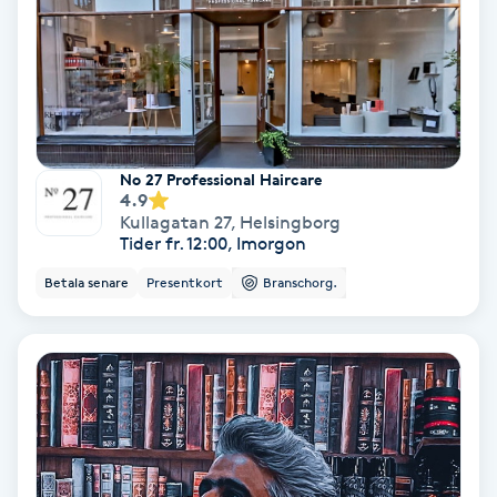
Skoinlägg
Skägg
Skäggfärgning
No 27 Professional Haircare
4.9
Kullagatan 27
,
Helsingborg
Skäggklippning
Tider fr. 12:00, Imorgon
Betala senare
Presentkort
Branschorg.
Skäggtrimmning
Skönhet
Slingor
Sockring