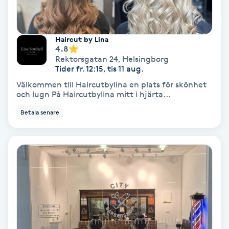
Terapi
Thaimassage
Haircut by Lina
4.8
Toning
Rektorsgatan 24
,
Helsingborg
Tider fr. 12:15, tis 11 aug.
Välkommen till Haircutbylina en plats för skönhet
Torr hårbotten
och lugn På Haircutbylina mitt i hjärta...
Betala senare
Torrborstning
Triggerpunktsmassage
Trådning
Träning