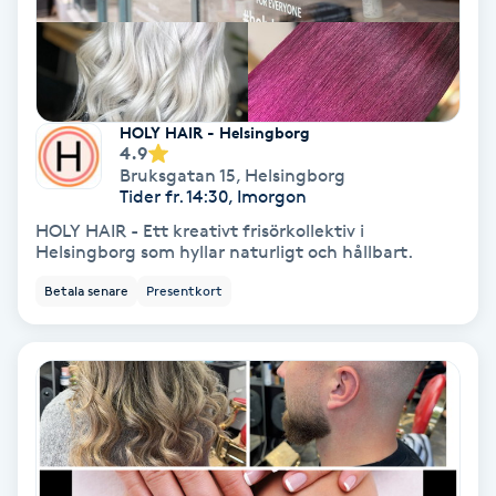
Fransförlängning Volym
Fransk manikyr
HOLY HAIR - Helsingborg
4.9
Fransrengöring
Bruksgatan 15
,
Helsingborg
Tider fr. 14:30, Imorgon
Frekvensterapi
HOLY HAIR - Ett kreativt frisörkollektiv i
Helsingborg som hyllar naturligt och hållbart.
Friskvård
Betala senare
Presentkort
Friskvårdsmassage
Frisör
Funktionsanalys