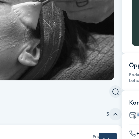
Öpp
Enda
beho
Ko
3
Pris