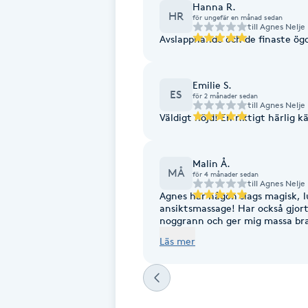
Eyeliner-tatuering
Hanna R.
HR
för ungefär en månad sedan
F
till
Agnes Nelje
Avslappnande och de finaste ö
Face framing
Emilie S.
ES
Faceliftmassage
för 2 månader sedan
till
Agnes Nelje
Väldigt nöjd! En riktigt härlig kä
Fet hårbotten
Malin Å.
MÅ
Fettreducering
för 4 månader sedan
till
Agnes Nelje
Agnes har någon slags magisk, l
ansiktsmassage! Har också gjor
Fibromassage
noggrann och ger mig massa bra
och mellan behandlingar. Uppsk
Läs mer
andra, man märker att hon tar 
Fillers
komma tillbaka en annan gång n
(utslag osv) - och så gör inte b
recommend från mig!
Fotmassage