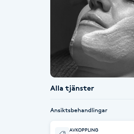
Alternativmedicin
Andningsmassage
Ansiktslyft utan kirurgi
Aromamassage
Ashtanga Yoga
Alla tjänster
Ayurveda
Ayurvedisk Massage
Ansiktsbehandlingar
Ansiktsbehandling djuprengörande
AVKOPPLING
B