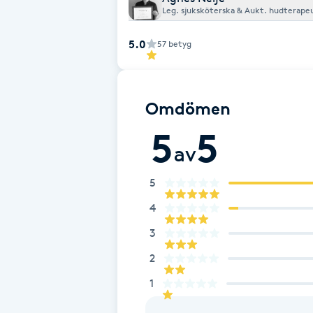
Cryoterapi
Leg. sjuksköterska & Aukt. hudter
D
5.0
57
betyg
Damklippning
Dermapen
Omdömen
5
5
Diamantslipning
av
E
5
Enzympeeling
4
3
Extensions
2
Extensions borttagning
1