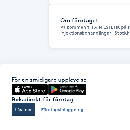
Fotsvamp
Om företaget
Fotvård
Välkommen till A.N ESTETIK på 
injektionsbehandlingar i Stock
Fransar
Fransborttagning
Fransfärgning
För en smidigare upplevelse
Fransförlängning
Bokadirekt för företag
Fransförlängning Megavolym
Läs mer
Företagsinloggning
Fransförlängning Volym