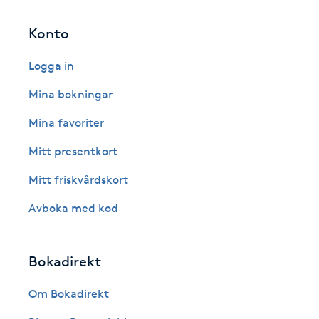
Fransk manikyr
Konto
Fransrengöring
Logga in
Mina bokningar
Frekvensterapi
Mina favoriter
Friskvård
Mitt presentkort
Friskvårdsmassage
Mitt friskvårdskort
Avboka med kod
Frisör
Funktionsanalys
Bokadirekt
Om Bokadirekt
Färgning