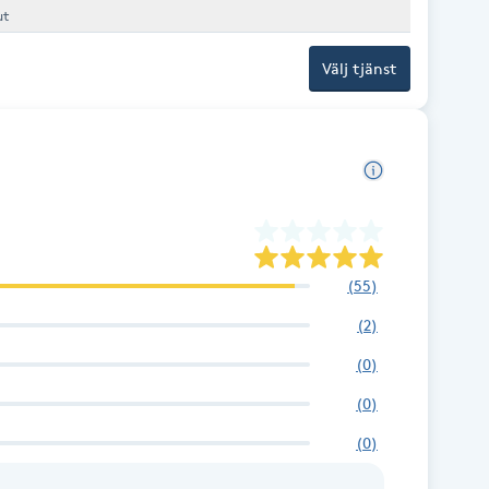
apeut
Välj tjänst
(
55
)
(
2
)
(
0
)
(
0
)
(
0
)