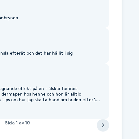
gonbrynen
nsla efteråt och det har hållit i sig
ugnande effekt på en - älskar hennes
t dermapen hos henne och hon är alltid
 tips om hur jag ska ta hand om huden efteråt
attar hennes seriositet jämfört med många
tekniken på allvar och har t.o.m. bett mig
är huden inte varit lugn nog för en behandling
ehandlare som bara vill tjäna pengar. Big
Sida
1
av
10