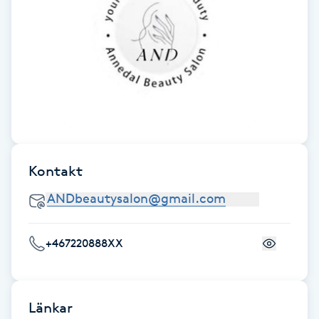
Gua Sha-massage
H
Hatha Yoga
Headspa
Healing
Kontakt
Herrklippning
+467220888XX
HIFU
Hollywood Peel
Länkar