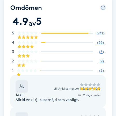
Fransk manikyr
Omdömen
4.9
5
Fransrengöring
av
5
(
741
)
Frekvensterapi
4
(
66
)
Friskvård
3
(
5
)
2
(
2
)
Friskvårdsmassage
1
(
3
)
Frisör
ÅL
till
Anki semester från 22-7-12/8
Funktionsanalys
Åsa L.
för 23 dagar sedan
Alltid Anki :), supernöjd som vanligt.
Färgning