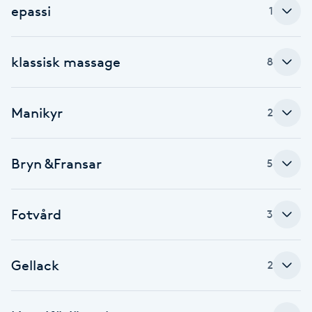
epassi
1
Brynformning
klassisk massage
8
Brynfärgning
Brynplockning
Manikyr
2
Bröllopsuppsättning
Bryn &Fransar
5
C
Celluliter
Fotvård
3
Coachning
Gellack
2
Color correction