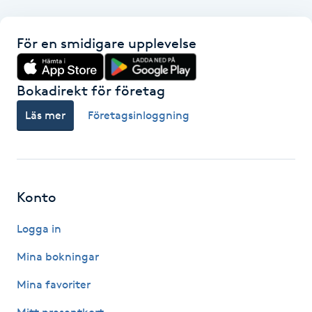
Kosmetisk tatuering
För en smidigare upplevelse
Kostrådgivning
Bokadirekt för företag
Kroppsinpackning
Läs mer
Företagsinloggning
Kroppspeeling
Käkledsbehandling
Konto
Kärlbehandling
Logga in
L
Mina bokningar
Laserbehandling
Mina favoriter
Lashlift Keratin