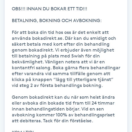
OBS!!! INNAN DU BOKAR ETT TID!!! 

IPL hårborttagning
BETALNING, BOKNING OCH AVBOKNING: 

IR-massage
För att boka din tid hos oss är det enkelt att 
J
använda bokadirekt.se. Där kan du smidigt och 
säkert betala med kort efter din behandling 
genom bokadirekt. Vi erbjuder även möjlighet 
Japansk massage
till betalning på plats med Swish för din 
K
bekvämlighet. Vänligen notera att vi är en 
kontantfri salong. Boka gärna flera behandlingar 
efter varandra vid samma tillfälle genom att 
K18
klicka på knappen “lägg till ytterligare tjänst” 
vid steg 2 av första behandlings bokning.

Katun fransar
Genom bokadirekt kan du när som helst ändra 
eller avboka din bokade tid fram till 24 timmar 
Kemisk peeling
innan behandlingstiden börjar. Vid en sen 
avbokning kommer 100% av behandlingspriset 
att debiteras. Tack för din förståelse. 

Keratinbehandling