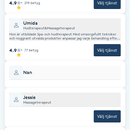
4.9
Välj tjänst
219
betyg
Fotsvamp
Fotvård
Umida
Hudterapeut&Massageterapeut
Hon är utbildade Spa-och hudterapeut Med omsorgsfullt tekniker
Fransar
och noggrant utvalda produkter anpassar jag varje behandling efter
dina behov ,så att du får en lyxig och personlig upplevelse av henne
4.9
Välj tjänst
77
betyg
Fransborttagning
Fransfärgning
Nan
Fransförlängning
Jessie
Massageterapeut
Fransförlängning Megavolym
Välj tjänst
Fransförlängning Volym