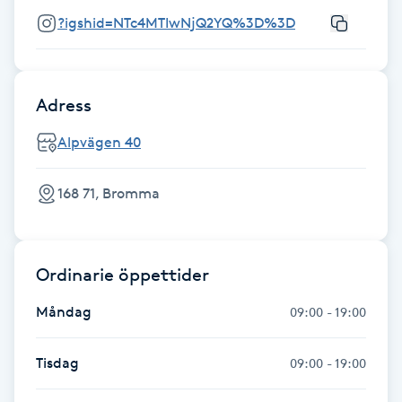
Hot Stone Massage
?igshid=NTc4MTIwNjQ2YQ%3D%3D
Hot yoga
Adress
Hudföryngring
Alpvägen 40
Huduppstramning
168 71, Bromma
Hudvård
Hyaluronsyra
Ordinarie öppettider
Måndag
Hyperhidros
09:00 - 19:00
Hypnos
Tisdag
09:00 - 19:00