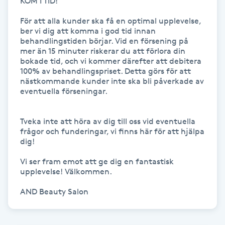
KOM I TID!

Kinesiologi
För att alla kunder ska få en optimal upplevelse, 
ber vi dig att komma i god tid innan 
behandlingstiden börjar. Vid en försening på 
Kinesisk medicin
mer än 15 minuter riskerar du att förlora din 
bokade tid, och vi kommer därefter att debitera 
Kiropraktik
100% av behandlingspriset. Detta görs för att 
nästkommande kunder inte ska bli påverkade av 
eventuella förseningar.

Klangmassage
Tveka inte att höra av dig till oss vid eventuella 
Klippning
frågor och funderingar, vi finns här för att hjälpa 
dig!

Klippning & Slingor
Vi ser fram emot att ge dig en fantastisk 
upplevelse! Välkommen. 

Klippning ungdom
AND Beauty Salon
Koppningsmassage