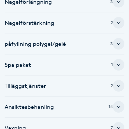
Nagelförlängning
Cryoterapi
3
D
Nagelförstärkning
2
Damklippning
Dermapen
påfyllning polygel/gelé
3
Diamantslipning
Spa paket
1
E
Enzympeeling
Tilläggstjänster
2
Extensions
Ansiktesbehanling
14
Extensions borttagning
Vaxning
7
Eyeliner-tatuering