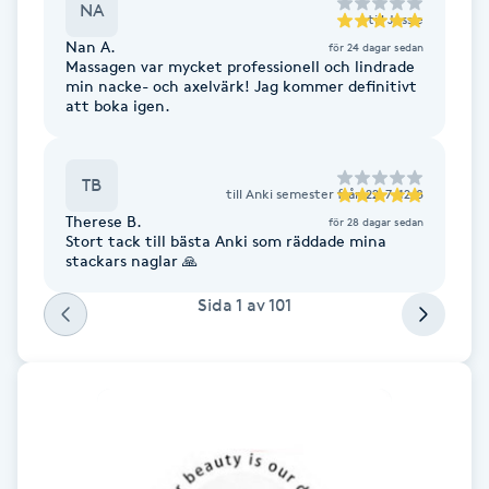
NA
till
Jessie
Föning
Nan A.
för 24 dagar sedan
G
Massagen var mycket professionell och lindrade
min nacke- och axelvärk! Jag kommer definitivt
att boka igen.
Gel naglar
Gelenaglar
TB
till
Anki semester från 22-7-12/8
Therese B.
för 28 dagar sedan
Gellack
Stort tack till bästa Anki som räddade mina
stackars naglar 🙏
Gellack med förstärkning
Sida
1
av
101
Gravidmassage
Gravidyoga
Gruppträning