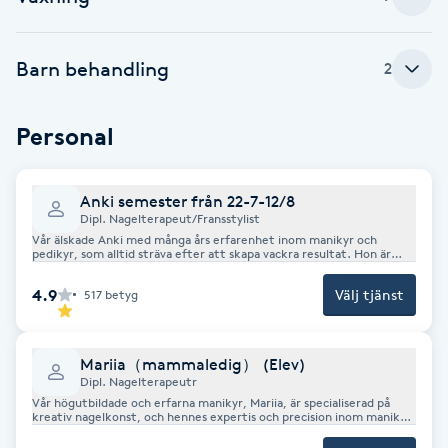
F
Barn behandling
2
Face framing
Personal
Faceliftmassage
Fet hårbotten
Anki semester från 22-7-12/8
Dipl. Nagelterapeut/Fransstylist
Vår älskade Anki med många års erfarenhet inom manikyr och
Fettreducering
pedikyr, som alltid sträva efter att skapa vackra resultat. Hon är
även utbildad för att ta hand om dina ögonfransar och ögonbryn.
Boka en tid hos henne redan idag!
4.9
Välj tjänst
517
betyg
Fibromassage
Fillers
Mariia（mammaledig） (Elev)
Dipl. Nagelterapeutr
Vår högutbildade och erfarna manikyr, Mariia, är specialiserad på
Fotmassage
kreativ nagelkonst, och hennes expertis och precision inom manikyr
och pedikyr säkerställer att alla får den bästa upplevelsen och
resultatet. Boka tid med henne idag!