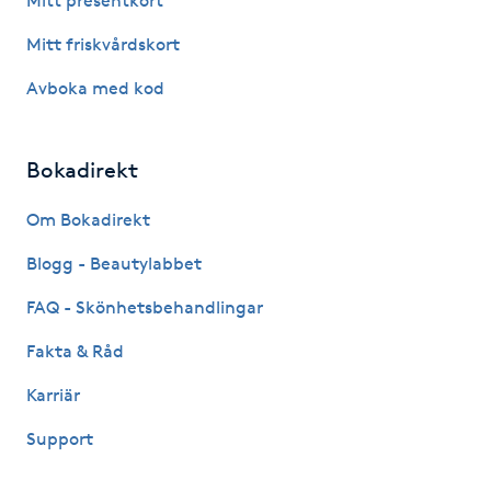
Mitt presentkort
Mitt friskvårdskort
LED-ljusterapi
Avboka med kod
Liktornar
Bokadirekt
LPG
Om Bokadirekt
LPG-behandling
Blogg - Beautylabbet
LPG-massage
FAQ - Skönhetsbehandlingar
Fakta & Råd
Luggklippning
Karriär
Lymfmassage
Support
Läpptatuering