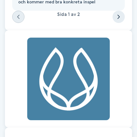
och kommer med bra konkreta inspel
Fotsvamp
Sida
1
av
2
Fotvård
Fransar
Fransborttagning
Fransfärgning
Fransförlängning
Fransförlängning Megavolym
Fransförlängning Volym