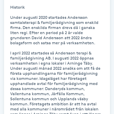
Historik

Gua Sha-massage
Under augusti 2020 startades Andersson 
H
samtalsterapi & familjerådgivning som enskild 
firma. Den enskilda firman drevs då i ganska 
Hatha Yoga
liten regi. Efter en period på 2 år valde 
grundaren David Andersson att 2022 ändra 
bolagsform och satsa mer på verksamheten.

Headspa
I april 2022 startades så Andersson terapi & 
familjerådgivning AB. I augusti 2022 öppnas 
Healing
verksamheten i egna lokaler i Arninge Täby. 
Under augusti månad 2022 ansöks om att få de 
första upphandlingarna för familjerådgivning 
Herrklippning
via kommuner. Idagsläget har företaget 
upphandlade avtal för familjerådgivning med 
HIFU
dessa kommuner: Danderyds kommun, 
Vallentuna kommun, Järfälla Kommun, 
Sollentuna kommun och Upplands väsby 
Hollywood Peel
kommun. Företagets ambition är att ha avtal 
med alla kommuner i närområdet från lokalen 