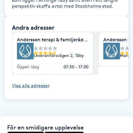
som ligger i Arninge Täby samt även i ett längre 
Hot Stone Massage
perspektiv skaffa avtal med Stockholms stad.
Hot yoga
Andra adresser
Hudföryngring
Andersson terapi & familjerådgivning- Arninge, Täb
Andersson te
Huduppstramning
Leverantörsvägen 2, Täby
Markv
Öppet idag
07:30 - 17:00
Hudvård
Visa alla adresser
Hyaluronsyra
Hyperhidros
Hypnos
För en smidigare upplevelse