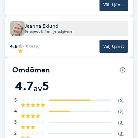
Cryoterapi
Välj tjänst
D
Damklippning
Jeanna Eklund
Terapeut & Familjerådgivare
Dermapen
4.8
Välj tjänst
8
betyg
Diamantslipning
Omdömen
E
4.7
5
Enzympeeling
av
5
(
6
)
Extensions
4
(
3
)
Extensions borttagning
3
(
0
)
2
(
0
)
Eyeliner-tatuering