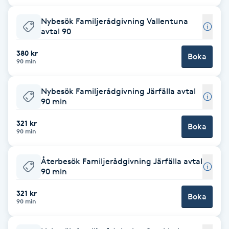
Babylights
Nybesök Familjerådgivning Vallentuna
avtal 90
Balayage
380 kr
Boka
90 min
Bambumassage
Nybesök Familjerådgivning Järfälla avtal
90 min
Barber
321 kr
Boka
90 min
Barnklippning
Återbesök Familjerådgivning Järfälla avtal
BIAB
90 min
Blowout
321 kr
Boka
90 min
Bottenfärg