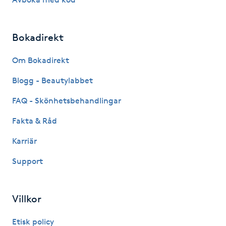
IPL hårborttagning
Bokadirekt
IR-massage
Om Bokadirekt
J
Blogg - Beautylabbet
Japansk massage
FAQ - Skönhetsbehandlingar
K
Fakta & Råd
K18
Karriär
Katun fransar
Support
Kemisk peeling
Villkor
Keratinbehandling
Etisk policy