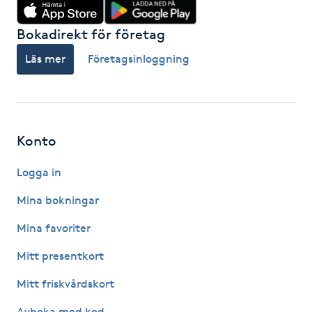
Hårborttagning
Bokadirekt för företag
Hårbottenbehandling
Läs mer
Företagsinloggning
Hårförlängning
Hårvård
Konto
Hälsa
Logga in
Mina bokningar
Hälsprickor
I
Mina favoriter
Mitt presentkort
Idrottsmassage
Mitt friskvårdskort
IPL
Avboka med kod