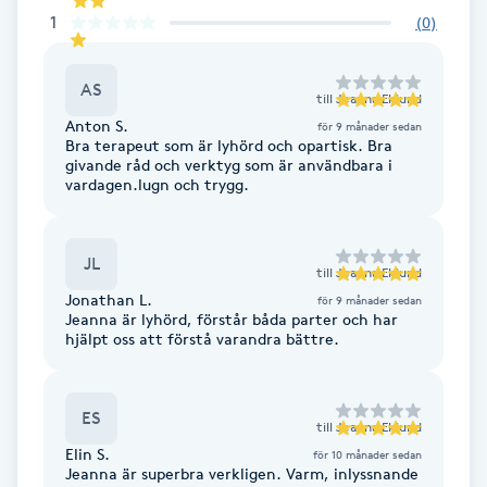
1
(
0
)
F
Face framing
AS
till
Jeanna Eklund
Anton S.
för 9 månader sedan
Faceliftmassage
Bra terapeut som är lyhörd och opartisk. Bra
givande råd och verktyg som är användbara i
vardagen.lugn och trygg.
Fet hårbotten
JL
Fettreducering
till
Jeanna Eklund
Jonathan L.
för 9 månader sedan
Jeanna är lyhörd, förstår båda parter och har
Fibromassage
hjälpt oss att förstå varandra bättre.
Fillers
ES
till
Jeanna Eklund
Fotmassage
Elin S.
för 10 månader sedan
Jeanna är superbra verkligen. Varm, inlyssnande