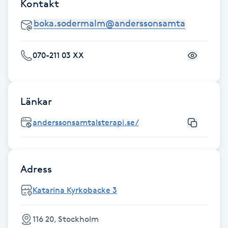
Kontakt
Fransk manikyr
Fransrengöring
070-211 03 XX
Frekvensterapi
Friskvård
Länkar
anderssonsamtalsterapi.se/
Friskvårdsmassage
Frisör
Adress
Funktionsanalys
Katarina Kyrkobacke 3
Färgning
116 20, Stockholm