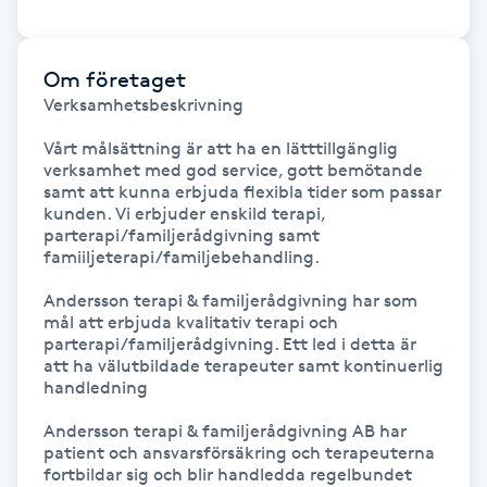
Föning
G
Om företaget
Verksamhetsbeskrivning

Gel naglar
Vårt målsättning är att ha en lätttillgänglig 
Gelenaglar
verksamhet med god service, gott bemötande 
samt att kunna erbjuda flexibla tider som passar 
kunden. Vi erbjuder enskild terapi, 
Gellack
parterapi/familjerådgivning samt 
famiiljeterapi/familjebehandling.

Gellack med förstärkning
Andersson terapi & familjerådgivning har som 
mål att erbjuda kvalitativ terapi och 
parterapi/familjerådgivning. Ett led i detta är 
Gravidmassage
att ha välutbildade terapeuter samt kontinuerlig 
handledning

Gravidyoga
Andersson terapi & familjerådgivning AB har 
patient och ansvarsförsäkring och terapeuterna 
Gruppträning
fortbildar sig och blir handledda regelbundet
