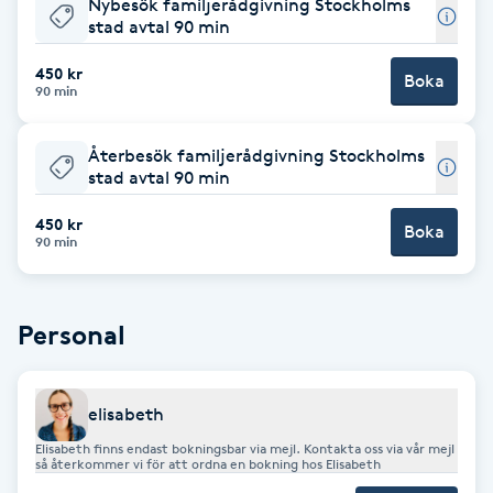
Nybesök familjerådgivning Stockholms
stad avtal 90 min
Brynformning
450 kr
Boka
90 min
Brynfärgning
Återbesök familjerådgivning Stockholms
Brynplockning
stad avtal 90 min
Bröllopsuppsättning
450 kr
Boka
90 min
C
Celluliter
Personal
Coachning
elisabeth
Color correction
Elisabeth finns endast bokningsbar via mejl. Kontakta oss via vår mejl
så återkommer vi för att ordna en bokning hos Elisabeth