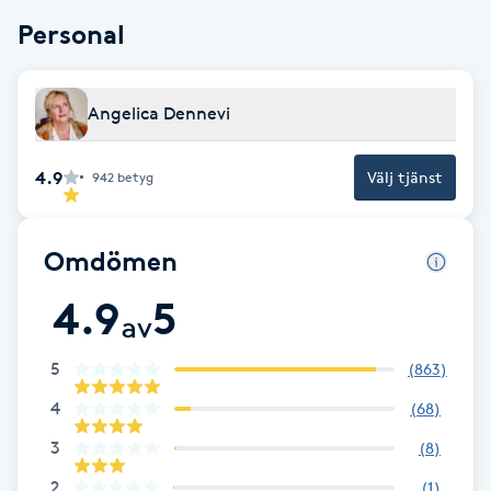
Personal
Babylights
Balayage
Angelica Dennevi
Bambumassage
4.9
Välj tjänst
942
betyg
Barber
Omdömen
Barnklippning
4.9
5
av
BIAB
5
(
863
)
Blowout
4
(
68
)
3
(
8
)
Bottenfärg
2
(
1
)