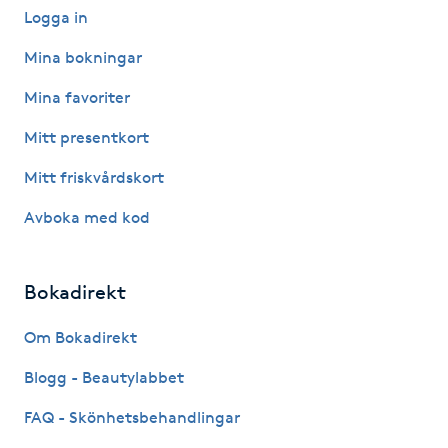
Hot Stone Massage
Logga in
Mina bokningar
Hot yoga
Mina favoriter
Hudföryngring
Mitt presentkort
Mitt friskvårdskort
Huduppstramning
Avboka med kod
Hudvård
Bokadirekt
Hyaluronsyra
Om Bokadirekt
Hyperhidros
Blogg - Beautylabbet
Hypnos
FAQ - Skönhetsbehandlingar