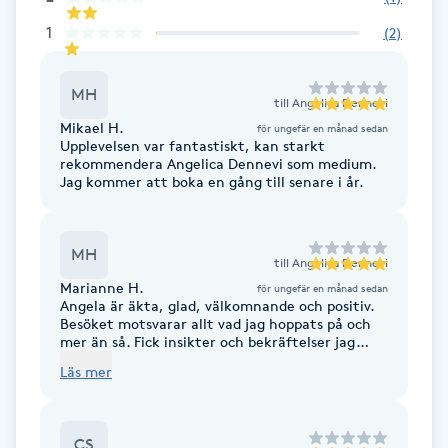
1
(
2
)
Brynformning
Brynfärgning
MH
till
Angelica Dennevi
Mikael H.
för ungefär en månad sedan
Upplevelsen var fantastiskt, kan starkt
Brynplockning
rekommendera Angelica Dennevi som medium.
Jag kommer att boka en gång till senare i år.
Bröllopsuppsättning
C
MH
till
Angelica Dennevi
Celluliter
Marianne H.
för ungefär en månad sedan
Angela är äkta, glad, välkomnande och positiv.
Besöket motsvarar allt vad jag hoppats på och
Coachning
mer än så. Fick insikter och bekräftelser jag
själv inte kunde förutspå.
Läs mer
Color correction
CS