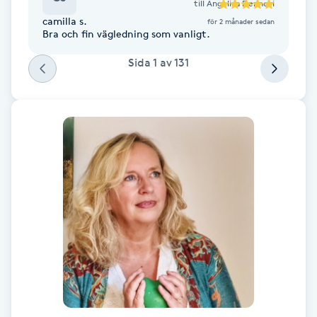
Cryoterapi
till
Angelica Dennevi
camilla s.
för 2 månader sedan
D
Bra och fin vägledning som vanligt.
Damklippning
Sida
1
av
131
Dermapen
Diamantslipning
E
Enzympeeling
Extensions
Extensions borttagning
Eyeliner-tatuering