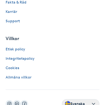
Fakta & Råd
Hårborttagning
Karriär
Hårbottenbehandling
Support
Hårförlängning
Villkor
Hårvård
Etisk policy
Hälsa
Integritetspolicy
Cookies
Hälsprickor
I
Allmäna villkor
Idrottsmassage
IPL
Svenska