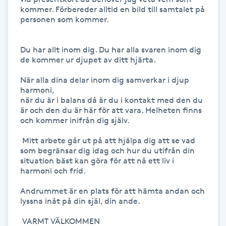
kommer. Förbereder alltid en bild till samtalet på 
Föning
personen som kommer.

G
Du har allt inom dig. Du har alla svaren inom dig 
Gel naglar
de kommer ur djupet av ditt hjärta. 

Gelenaglar
När alla dina delar inom dig samverkar i djup 
harmoni, 

när du är i balans då är du i kontakt med den du 
Gellack
är och den du är här för att vara. Helheten finns 
och kommer inifrån dig själv.

Gellack med förstärkning
 Mitt arbete går ut på att hjälpa dig att se vad 
som begränsar dig idag och hur du utifrån din 
situation bäst kan göra för att nå ett liv i 
Gravidmassage
harmoni och frid.

Andrummet är en plats för att hämta andan och 
Gravidyoga
lyssna inåt på din själ, din ande. 

Gruppträning
 VARMT VÄLKOMMEN
