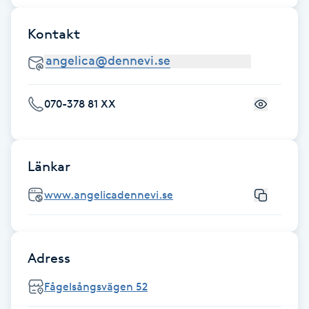
F
Kontakt
Face framing
Faceliftmassage
070-378 81 XX
Fet hårbotten
Länkar
Fettreducering
www.angelicadennevi.se
Fibromassage
Fillers
Adress
Fotmassage
Fågelsångsvägen 52