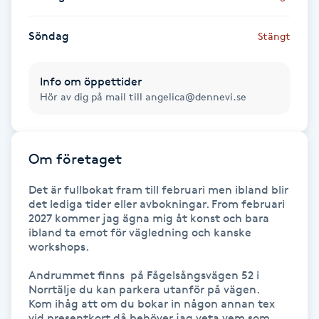
Fransk manikyr
Söndag
Stängt
Fransrengöring
Info om öppettider
Frekvensterapi
Hör av dig på mail till angelica@dennevi.se
Friskvård
Om företaget
Friskvårdsmassage
Det är fullbokat fram till februari men ibland blir 
det lediga tider eller avbokningar. From februari 
Frisör
2027 kommer jag ägna mig åt konst och bara 
ibland ta emot för vägledning och kanske 
workshops.

Funktionsanalys
Andrummet finns  på Fågelsångsvägen 52 i 
Norrtälje du kan parkera utanför på vägen. 

Färgning
Kom ihåg att om du bokar in någon annan tex 
vid presentkort då behöver jag veta vem som 