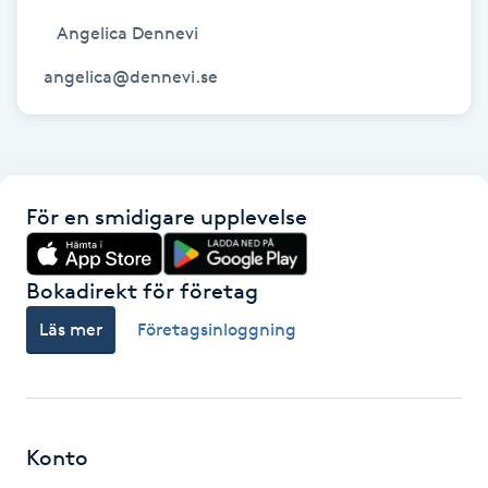
   Angelica Dennevi

Gua Sha-massage
angelica@dennevi.se
H
Hatha Yoga
Headspa
För en smidigare upplevelse
Healing
Bokadirekt för företag
Herrklippning
Läs mer
Företagsinloggning
HIFU
Hollywood Peel
Konto