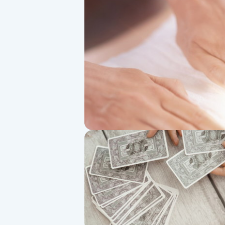
Alternativmedicin
Andningsmassage
Ansiktslyft utan kirurgi
Aromamassage
Ashtanga Yoga
Ayurveda
Ayurvedisk Massage
Ansiktsbehandling djuprengörande
B