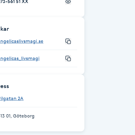
73-561 51 XX
kar
ngelicaslivsmagi.se
ngelicas_livsmagi
ess
ilgatan 2A
13 01, Göteborg