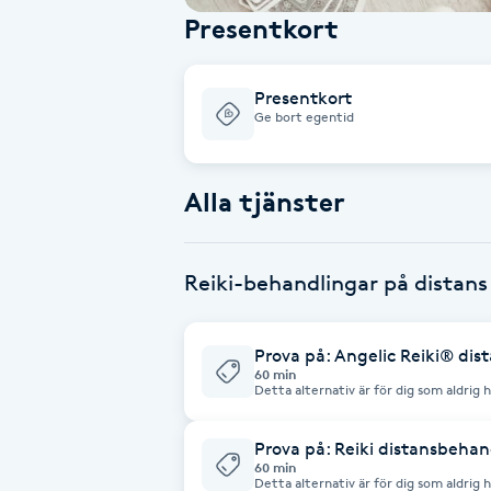
Presentkort
Babylights
Presentkort
Balayage
Ge bort egentid
Bambumassage
Alla tjänster
Barber
Reiki-behandlingar på distans
Barnklippning
BIAB
Prova på: Angelic Reiki® di
60 min
Detta alternativ är för dig som aldrig har provat R
en av de högsta formerna av healing. 
Blowout
Angelic Reiki® påverkas ditt energisystem på djup
hjälper till med att frigöra sådant som
Prova på: Reiki distansbehan
omedvetet. Angelic Reiki® hjälper oss oc
andliga gåvor och vår innersta längta
60 min
Bottenfärg
underbara änglaenergier. Mycket är likt mellan en distansbehandling och en
Detta alternativ är för dig som aldrig har prov