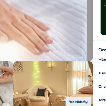
Ord
Mån
Tisd
Ons
Tor
Fler bilder