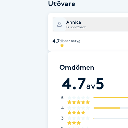
Utövare
Fotsvamp
Annica
Fotvård
Frisör/Coach
Fransar
4.7
687
betyg
Fransborttagning
Omdömen
Fransfärgning
4.7
5
av
Fransförlängning
5
Fransförlängning Megavolym
4
3
Fransförlängning Volym