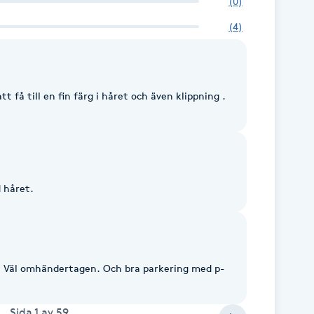
(
0
)
(
4
)
tt få till en fin färg i håret och även klippning .
d håret.
g. Väl omhändertagen. Och bra parkering med p-
Sida
1
av
59