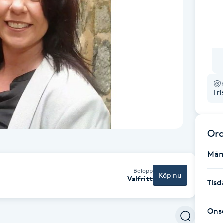
Fr
Ord
Mån
Belopp
Köp nu
Valfritt
Tisd
Ons