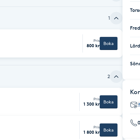
Tor
1
Fre
Pris
Boka
800 kr
Lör
Sön
2
Ko
Pris
Boka
1 300 kr
Pris
Boka
1 800 kr