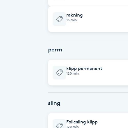
Cryoterapi
D
rakning
15 min
Damklippning
Dermapen
perm
Diamantslipning
E
klipp permanent
120 min
Enzympeeling
Extensions
sling
Extensions borttagning
Foliesling klipp
120 min