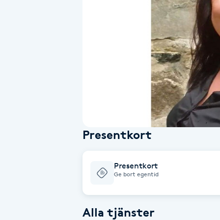
Alternativmedicin
Andningsmassage
Ansiktslyft utan kirurgi
Aromamassage
Ashtanga Yoga
Presentkort
Ayurveda
Presentkort
Ayurvedisk Massage
Ge bort egentid
Ansiktsbehandling djuprengörande
Alla tjänster
B