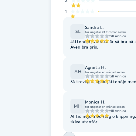
2
Fransk manikyr
1
Fransrengöring
Sandra L.
SL
för ungefär 24 timmar sedan
till
Annica
Jättenöjd , Annika är så bra på a
Frekvensterapi
Även bra pris.
Friskvård
Agneta H.
AH
för ungefär en månad sedan
Friskvårdsmassage
till
Annica
Så trevlig o jag är jättenöjd me
Frisör
Monica H.
MH
för ungefär en månad sedan
Funktionsanalys
till
Annica
Alltid nöjd med färg o klippnin
skiva utanför.
Färgning