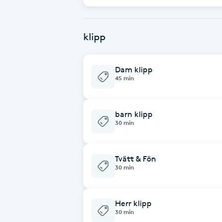
Brynformning
klipp
Brynfärgning
Dam klipp
Brynplockning
45 min
Bröllopsuppsättning
barn klipp
C
30 min
Celluliter
Tvätt & Fön
30 min
Coachning
Color correction
Herr klipp
30 min