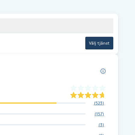
Välj tjänst
(
523
)
(
157
)
(
3
)