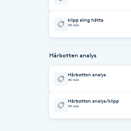
Eyeliner-tatuering
F
klipp sling hätta
Face framing
90 min
Faceliftmassage
Hårbotten analys
Fet hårbotten
Fettreducering
Hårbotten analys
45 min
Fibromassage
Hårbotten analys/klipp
Fillers
90 min
Fotmassage