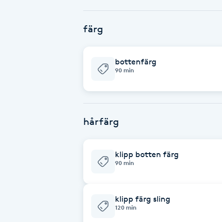
Babylights
färg
Balayage
bottenfärg
90 min
Bambumassage
Barber
hårfärg
Barnklippning
klipp botten färg
BIAB
90 min
Blowout
klipp färg sling
120 min
Bottenfärg