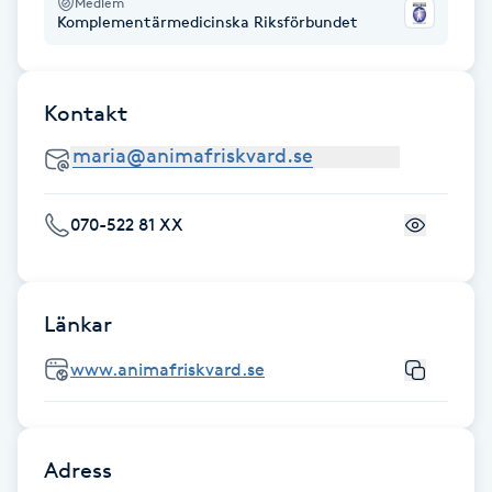
Medlem
Fotsvamp
Komplementärmedicinska Riksförbundet
Fotvård
Kontakt
Fransar
Fransborttagning
070-522 81 XX
Fransfärgning
Länkar
Fransförlängning
www.animafriskvard.se
Fransförlängning Megavolym
Fransförlängning Volym
Adress