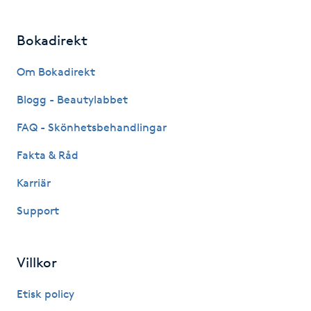
Hot Stone Massage
Bokadirekt
Hot yoga
Om Bokadirekt
Hudföryngring
Blogg - Beautylabbet
Huduppstramning
FAQ - Skönhetsbehandlingar
Fakta & Råd
Hudvård
Karriär
Hyaluronsyra
Support
Hyperhidros
Villkor
Hypnos
Etisk policy