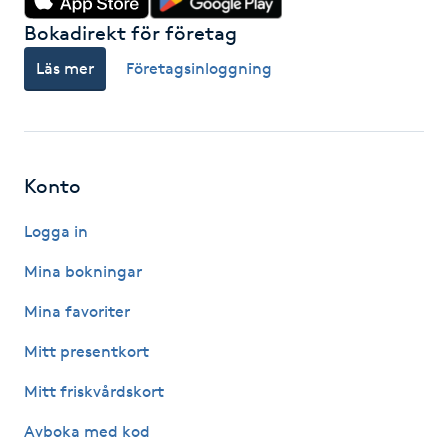
Bokadirekt för företag
Gua Sha-massage
Läs mer
Företagsinloggning
H
Hatha Yoga
Headspa
Konto
Logga in
Healing
Mina bokningar
Herrklippning
Mina favoriter
HIFU
Mitt presentkort
Mitt friskvårdskort
Hollywood Peel
Avboka med kod