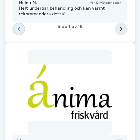
Helen N.
för 12 månader sedan
Helt underbar behandling och kan varmt
F
rekommendera detta!
Face framing
Sida
1
av
18
Faceliftmassage
Fet hårbotten
Fettreducering
Fibromassage
Fillers
Fotmassage