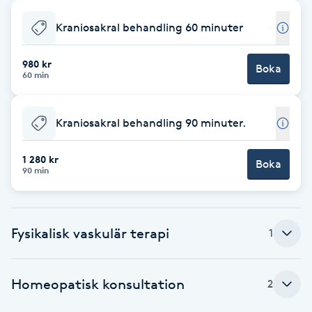
Babylights
Kraniosakral behandling 60 minuter
Balayage
980 kr
Boka
60 min
Bambumassage
Kraniosakral behandling 90 minuter.
Barber
1 280 kr
Boka
90 min
Barnklippning
BIAB
Fysikalisk vaskulär terapi
1
Blowout
Homeopatisk konsultation
2
Bottenfärg