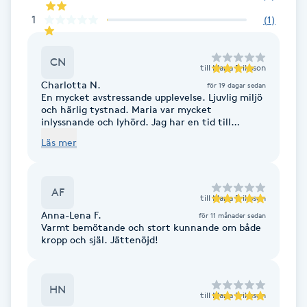
Cryoterapi
1
(
1
)
D
Damklippning
CN
till
Maria Eriksson
Charlotta N.
för 19 dagar sedan
Dermapen
En mycket avstressande upplevelse. Ljuvlig miljö
och härlig tystnad. Maria var mycket
inlyssnande och lyhörd. Jag har en tid till
Diamantslipning
inbokad.
Läs mer
E
Enzympeeling
AF
till
Maria Eriksson
Anna-Lena F.
för 11 månader sedan
Extensions
Varmt bemötande och stort kunnande om både
kropp och själ. Jättenöjd!
Extensions borttagning
HN
till
Maria Eriksson
Eyeliner-tatuering