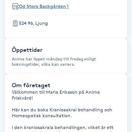
Fransk manikyr
Od Stora Backgården 1
Fransrengöring
524 96, Ljung
Frekvensterapi
Öppettider
Friskvård
Anima har öppet måndag till fredag enligt
bokningstider, vilka kan variera.
Friskvårdsmassage
Om företaget
Frisör
Välkommen till Maria Eriksson på Anima 
Friskvård!

Funktionsanalys
Här kan du boka Kraniosakral behandling och 
Homeopatisk konsultation.

Färgning
I den kraniosakrala behandlingen, vilket är ett 