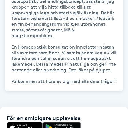
osteopatiskt behandlingskoncept, assisterar jag 
Föning
kroppen att vilja hitta tillbaka till sitt 
ursprungliga läge och starta självläkning. Det är 
G
förutom vid smärttillstånd och muskel- / ledvärk 
en fin behandlingsform vid t.ex utbrändhet, 
Gel naglar
stress, sömnsvårigheter, ME & 
mag/tarmproblem.

Gelenaglar
En Homeopatisk konsultation innefattar nästan 
alla symtom som finns. Vi samtalar om vad du vill 
förändra och väljer sedan ut ett homeopatiskt 
Gellack
läkemedel. Dessa medel är naturliga och ger inte 
beroende eller biverkning. Det läker på djupet.

Gellack med förstärkning
Välkommen att höra av dig med alla dina frågor! 
Gravidmassage
Gravidyoga
För en smidigare upplevelse
Gruppträning