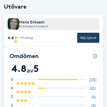
Utövare
Brynformning
Brynfärgning
Maria Eriksson
Kraniosakral terapeut
Brynplockning
4.8
Välj tjänst
211
betyg
Bröllopsuppsättning
Omdömen
C
4.8
5
Celluliter
av
5
(
175
)
Coachning
4
(
35
)
Color correction
3
(
0
)
2
(
0
)