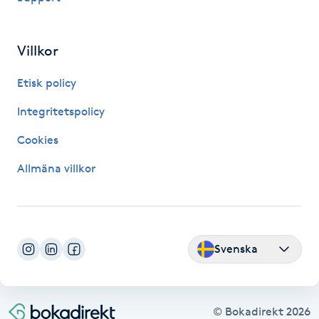
Hårborttagning
Hårbottenbehandling
Villkor
Etisk policy
Hårförlängning
Integritetspolicy
Hårvård
Cookies
Hälsa
Allmäna villkor
Hälsprickor
I
Svenska
Idrottsmassage
IPL
© Bokadirekt
2026