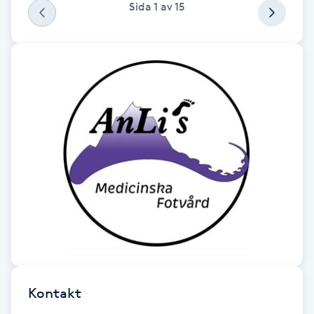
Sida
1
av
15
F
Face framing
Faceliftmassage
Fet hårbotten
Fettreducering
Fibromassage
Fillers
Fotmassage
Kontakt