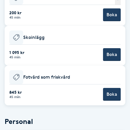
Babylights
200 kr
Boka
45 min
Balayage
Skoinlägg
Bambumassage
1 095 kr
Boka
45 min
Barber
Barnklippning
Fotvård som friskvård
BIAB
845 kr
Boka
45 min
Blowout
Personal
Bottenfärg