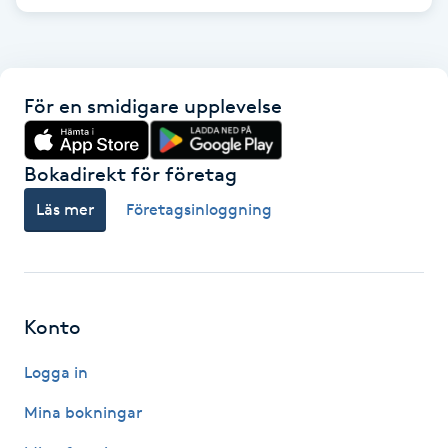
Gua Sha-massage
H
För en smidigare upplevelse
Hatha Yoga
Bokadirekt för företag
Headspa
Läs mer
Företagsinloggning
Healing
Herrklippning
Konto
HIFU
Logga in
Hollywood Peel
Mina bokningar