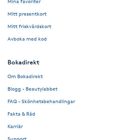
Mina favoriter
Hot Stone Massage
Mitt presentkort
Hot yoga
Mitt friskvårdskort
Hudföryngring
Avboka med kod
Huduppstramning
Bokadirekt
Hudvård
Om Bokadirekt
Blogg - Beautylabbet
Hyaluronsyra
FAQ - Skönhetsbehandlingar
Hyperhidros
Fakta & Råd
Hypnos
Karriär
Support