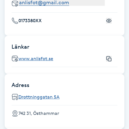
Fotsvamp
0173380XX
Fotvård
Fransar
Länkar
Fransborttagning
www.anlisfot.se
Fransfärgning
Adress
Fransförlängning
Drottninggatan 5A
Fransförlängning Megavolym
742 31, Östhammar
Fransförlängning Volym