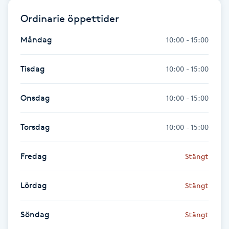
Fransk manikyr
Ordinarie öppettider
Fransrengöring
Måndag
10:00 - 15:00
Frekvensterapi
Tisdag
10:00 - 15:00
Friskvård
Onsdag
10:00 - 15:00
Friskvårdsmassage
Torsdag
10:00 - 15:00
Frisör
Fredag
Stängt
Funktionsanalys
Lördag
Stängt
Färgning
Söndag
Stängt