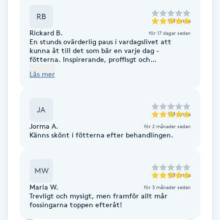
Cryoterapi
RB
D
till
Anna
Rickard B.
för 17 dagar sedan
Damklippning
En stunds ovärderlig paus i vardagslivet att
kunna åt till det som bär en varje dag -
fötterna. Inspirerande, proffisgt och
efterlängtat.
Dermapen
Läs mer
Diamantslipning
JA
E
till
Anna
Jorma A.
för 2 månader sedan
Känns skönt i fötterna efter behandlingen.
Enzympeeling
Extensions
MW
till
Anna
Maria W.
för 3 månader sedan
Extensions borttagning
Trevligt och mysigt, men framför allt mår
fossingarna toppen efteråt!
Eyeliner-tatuering