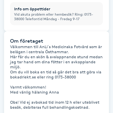
Föning
Info om öppettider
G
Vid akuta problem eller hembesök? Ring: 0173-
38000 Telefontid Måndag - Fredag 9-17
Gel naglar
Gelenaglar
Om företaget
Välkommen till AnLi´s Medicinska Fotvård som är 
belägen i centrala Östhammar.

Gellack
Här får du en skön & avslappnande stund medan 
jag tar hand om dina fötter i en avkopplande 
miljö.

Gellack med förstärkning
Om du vill boka en tid så går det bra att göra via 
bokadriekt.se eller ring 0173-38000

Gravidmassage
Varmt välkommen!  

Med vänlig hälsning Anna

Gravidyoga
Obs! Vid ej avbokad tid inom 12 h eller uteblivet 
besök, debiteras full behandlingskostnad.
Gruppträning