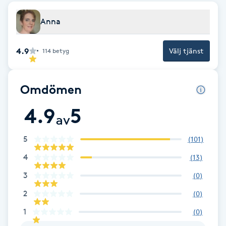
Brynformning
Anna
Brynfärgning
4.9
Välj tjänst
114
betyg
Brynplockning
Omdömen
Bröllopsuppsättning
4.9
5
av
C
5
(
101
)
Celluliter
4
(
13
)
Coachning
3
(
0
)
2
(
0
)
Color correction
1
(
0
)