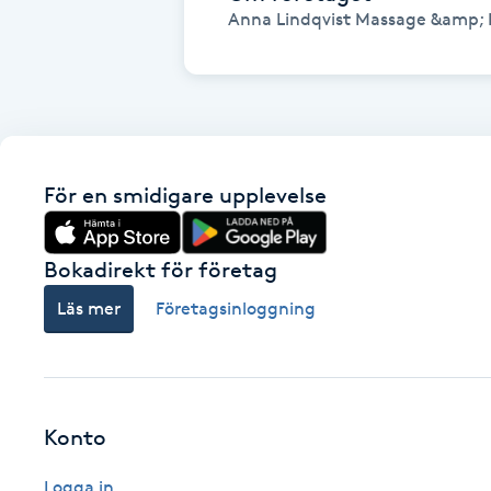
Anna Lindqvist Massage &amp; F
Fotsvamp
Fotvård
Fransar
För en smidigare upplevelse
Fransborttagning
Bokadirekt för företag
Fransfärgning
Läs mer
Företagsinloggning
Fransförlängning
Fransförlängning Megavolym
Konto
Fransförlängning Volym
Logga in