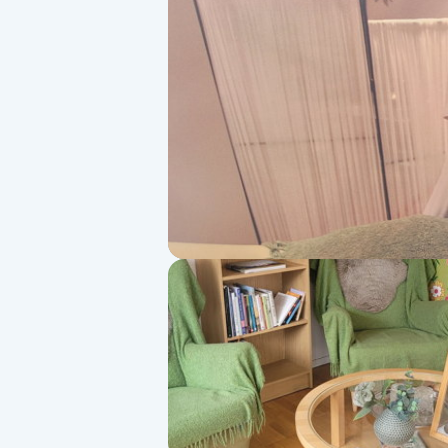
Alternativmedicin
Andningsmassage
Ansiktslyft utan kirurgi
Aromamassage
Ashtanga Yoga
Ayurveda
Ayurvedisk Massage
Ansiktsbehandling djuprengörande
B