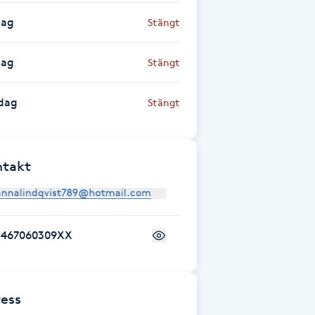
dag
Stängt
dag
Stängt
dag
Stängt
ntakt
+467060309XX
ess