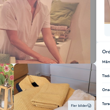
Ord
Mån
Tisd
Ons
Tor
Fler bilder