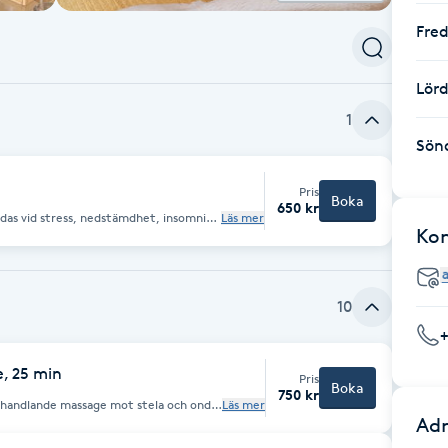
Fre
Lör
1
Sön
Pris
Boka
650 kr
das vid stress, nedstämdhet, insomnia,
Läs mer
t många andra symptom. Några blir
Ko
lfället, medan andra behöver gå en
roende på symptomens art. Det ingår en
e, för att på så sätt säkerställa bästa
10
, 25 min
Pris
Boka
750 kr
ehandlande massage mot stela och onda
Läs mer
y energi och bättre rörlighet i leder
Adr
en och lymfcirkulationen.