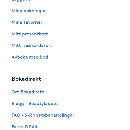
Fransk manikyr
Mina bokningar
Mina favoriter
Fransrengöring
Mitt presentkort
Frekvensterapi
Mitt friskvårdskort
Friskvård
Avboka med kod
Friskvårdsmassage
Bokadirekt
Frisör
Om Bokadirekt
Blogg - Beautylabbet
Funktionsanalys
FAQ - Skönhetsbehandlingar
Färgning
Fakta & Råd