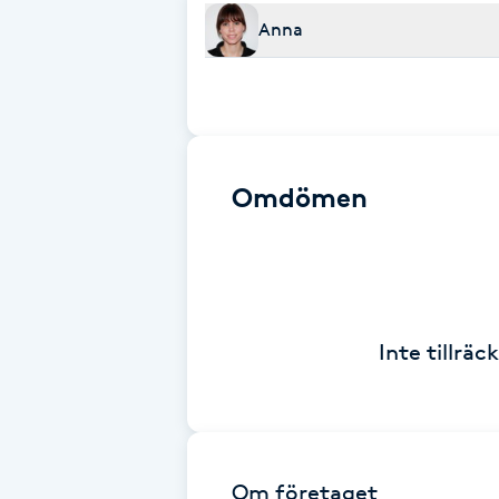
Eyeliner-tatuering
Anna
F
Face framing
Faceliftmassage
Omdömen
Fet hårbotten
Fettreducering
Fibromassage
Inte tillrä
Fillers
Fotmassage
Om företaget