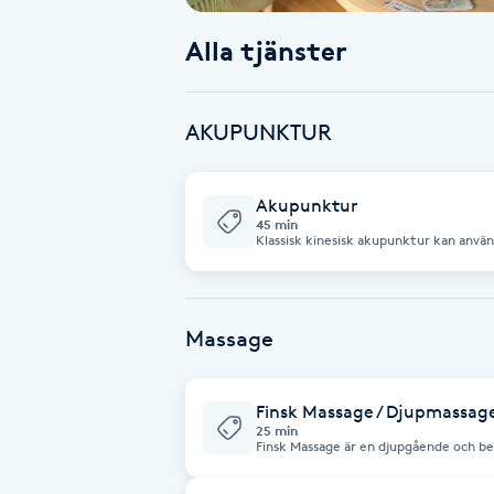
Alla tjänster
Babylights
Balayage
AKUPUNKTUR
Bambumassage
Akupunktur
45 min
Barber
Klassisk kinesisk akupunktur kan använ
hormonella obalanser, ländryggsbesvär sam
hjälpta redan vid första behandlingstil
behandlingsperiod som kan variera be
Barnklippning
uppföljning vid varje behandlingstillfäll
effekt av behandlingen.
Massage
BIAB
Finsk Massage / Djupmassage
Blowout
25 min
Finsk Massage är en djupgående och b
muskler. Massagebehandlingen ger dig n
och muskler. Den ökar blodcirkulation
Bottenfärg
Immunförsvaret stärks och massagen motverkar stress. Den har en