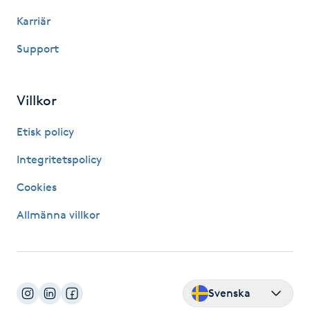
Karriär
IPL hårborttagning
Support
IR-massage
J
Villkor
Japansk massage
Etisk policy
K
Integritetspolicy
K18
Cookies
Katun fransar
Allmänna villkor
Kemisk peeling
Keratinbehandling
Svenska