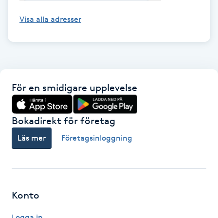
Hot Stone Massage
Visa alla adresser
Hot yoga
Hudföryngring
För en smidigare upplevelse
Huduppstramning
Hudvård
Bokadirekt för företag
Läs mer
Företagsinloggning
Hyaluronsyra
Hyperhidros
Konto
Hypnos
Logga in