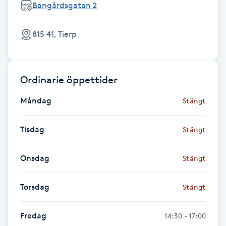
Bangårdsgatan 2
Fransk manikyr
815 41, Tierp
Fransrengöring
Frekvensterapi
Ordinarie öppettider
Friskvård
Måndag
Stängt
Friskvårdsmassage
Tisdag
Stängt
Frisör
Onsdag
Stängt
Funktionsanalys
Torsdag
Stängt
Färgning
Fredag
14:30 - 17:00