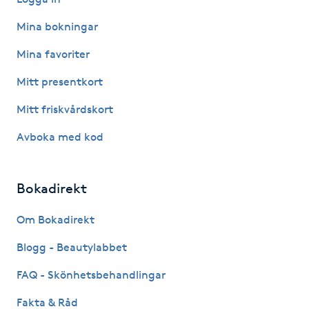
Hårborttagning
Mina bokningar
Hårbottenbehandling
Mina favoriter
Mitt presentkort
Hårförlängning
Mitt friskvårdskort
Hårvård
Avboka med kod
Hälsa
Bokadirekt
Hälsprickor
Om Bokadirekt
I
Blogg - Beautylabbet
Idrottsmassage
FAQ - Skönhetsbehandlingar
IPL
Fakta & Råd