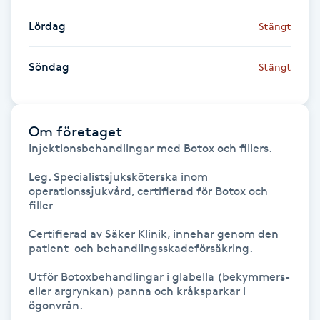
Föning
Lördag
Stängt
G
Söndag
Stängt
Gel naglar
Gelenaglar
Om företaget
Injektionsbehandlingar med Botox och fillers.

Gellack
Leg. Specialistsjuksköterska inom 
operationssjukvård, certifierad för Botox och 
Gellack med förstärkning
filler

Gravidmassage
Certifierad av Säker Klinik, innehar genom den 
patient  och behandlingsskadeförsäkring.

Gravidyoga
Utför Botoxbehandlingar i glabella (bekymmers- 
eller argrynkan) panna och kråksparkar i 
ögonvrån. 

Gruppträning