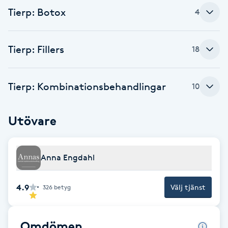
Tierp: Botox
4
Brynformning
Brynfärgning
Tierp: Fillers
18
Brynplockning
Tierp: Kombinationsbehandlingar
10
Bröllopsuppsättning
Utövare
C
Celluliter
Anna Engdahl
Coachning
4.9
Välj tjänst
326
betyg
Color correction
Omdömen