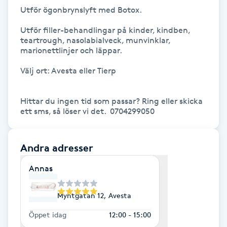
Utför ögonbrynslyft med Botox.

Gua Sha-massage
Utför filler-behandlingar på kinder, kindben, 
H
teartrough, nasolabialveck, munvinklar, 
marionettlinjer och läppar.

Hatha Yoga
Välj ort: Avesta eller Tierp

Headspa
Hittar du ingen tid som passar? Ring eller skicka 
ett sms, så löser vi det.  0704299050 
Healing
Andra adresser
Herrklippning
Annas
HIFU
Myntgatan 12, Avesta
Hollywood Peel
Öppet idag
12:00 - 15:00