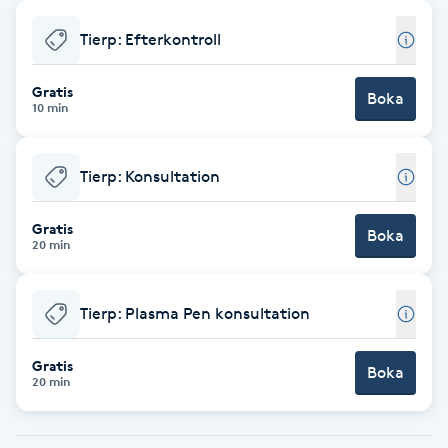
Babylights
Tierp: Efterkontroll
Balayage
Gratis
Boka
10 min
Bambumassage
Tierp: Konsultation
Barber
Gratis
Boka
20 min
Barnklippning
Tierp: Plasma Pen konsultation
BIAB
Gratis
Blowout
Boka
20 min
Bottenfärg