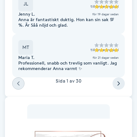
JL
till
Anna Engdahl
F
Jenny L.
för 19 dagar sedan
Anna är fantastiskt duktig. Hon kan sin sak 💯
Face framing
%. Är Såå nöjd och glad.
Faceliftmassage
MT
till
Anna Engdahl
Fet hårbotten
Maria T.
för 21 dagar sedan
Professionell, snabb och trevlig som vanligt. Jag
rekommenderar Anna varmt ✨
Fettreducering
Sida
1
av
30
Fibromassage
Fillers
Fotmassage