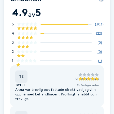
Cryoterapi
4.9
5
D
av
Damklippning
5
(
303
)
4
(
22
)
Dermapen
3
(
0
)
Diamantslipning
2
(
0
)
E
1
(
1
)
Enzympeeling
TE
till
Anna Engdahl
Extensions
Titti E.
för 16 dagar sedan
Anna var trevlig och fattade direkt vad jag ville
uppnå med behandlingen. Proffsigt, snabbt och
Extensions borttagning
trevligt.
Eyeliner-tatuering