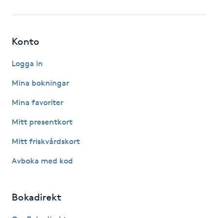
Hot Stone Massage
Hot yoga
Konto
Hudföryngring
Logga in
Mina bokningar
Huduppstramning
Mina favoriter
Hudvård
Mitt presentkort
Mitt friskvårdskort
Hyaluronsyra
Avboka med kod
Hyperhidros
Bokadirekt
Hypnos