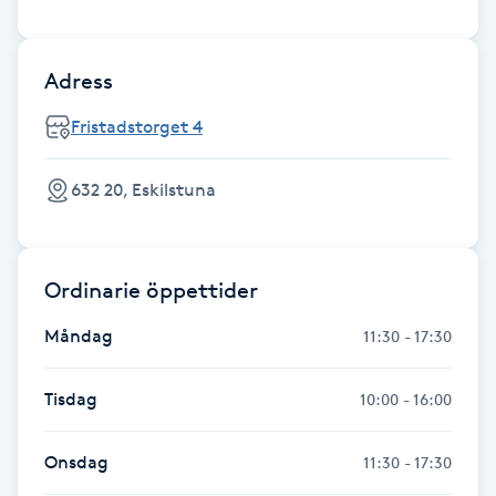
Fransk manikyr
Adress
Fransrengöring
Fristadstorget 4
Frekvensterapi
632 20, Eskilstuna
Friskvård
Friskvårdsmassage
Ordinarie öppettider
Frisör
Måndag
11:30 - 17:30
Funktionsanalys
Tisdag
10:00 - 16:00
Färgning
Onsdag
11:30 - 17:30