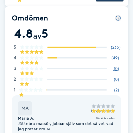
Cryoterapi
D
Omdömen
Damklippning
4.8
5
av
Dermapen
5
(
235
)
4
(
49
)
Diamantslipning
E
3
(
0
)
2
(
0
)
Enzympeeling
1
(
2
)
Extensions
MA
till
Anneli Seidl
Extensions borttagning
Maria A.
för 4 år sedan
Jättebra massör, jobbar själv som det så vet vad
jag pratar om ☺️
Eyeliner-tatuering