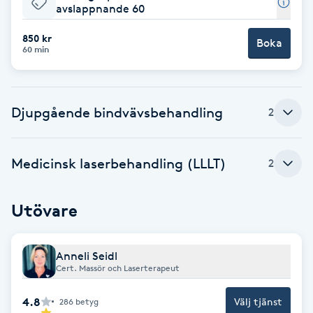
avslappnande 60
Brynformning
850 kr
Boka
60 min
Brynfärgning
Brynplockning
Djupgående bindvävsbehandling
2
Bröllopsuppsättning
Medicinsk laserbehandling (LLLT)
2
C
Celluliter
Utövare
Coachning
Anneli Seidl
Cert. Massör och Laserterapeut
Color correction
4.8
Välj tjänst
286
betyg