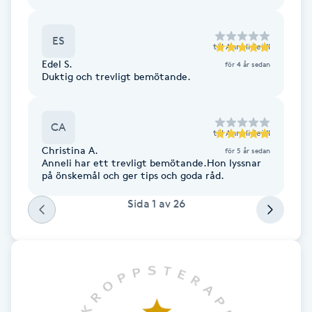
F
ES
till
Anneli Seidl
Face framing
Edel S.
för 4 år sedan
Duktig och trevligt bemötande.
Faceliftmassage
CA
Fet hårbotten
till
Anneli Seidl
Christina A.
för 5 år sedan
Anneli har ett trevligt bemötande.Hon lyssnar
Fettreducering
på önskemål och ger tips och goda råd.
Sida
1
av
26
Fibromassage
Fillers
Fotmassage