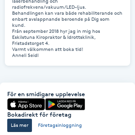
laserbehandling och 
radiofrekvens/vakuum/LED-ljus.

Behandlingen kan vara både rehabiliterande och 
Gua Sha-massage
enbart avslappnande beroende på Dig som 
H
kund.

Från september 2018 hyr jag in mig hos 
Eskilstuna Kiropraktor & Idrottsklinik, 
Hatha Yoga
Fristadstorget 4.

Varmt välkommen att boka tid!

Headspa
Anneli Seidl
Healing
Herrklippning
För en smidigare upplevelse
HIFU
Bokadirekt för företag
Hollywood Peel
Läs mer
Företagsinloggning