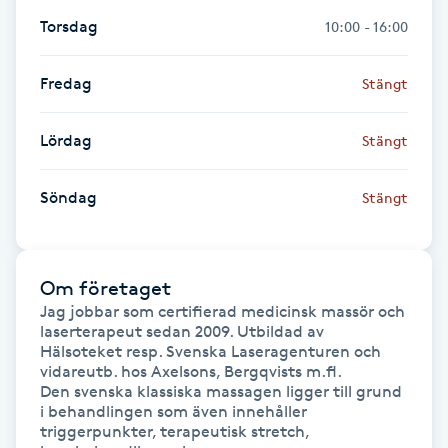
Föning
Torsdag
10:00 - 16:00
G
Fredag
Stängt
Gel naglar
Lördag
Stängt
Gelenaglar
Söndag
Stängt
Gellack
Gellack med förstärkning
Om företaget
Jag jobbar som certifierad medicinsk massör och 
Gravidmassage
laserterapeut sedan 2009. Utbildad av 
Hälsoteket resp. Svenska Laseragenturen och 
vidareutb. hos Axelsons, Bergqvists m.fl. 

Gravidyoga
Den svenska klassiska massagen ligger till grund 
i behandlingen som även innehåller 
triggerpunkter, terapeutisk stretch, 
Gruppträning