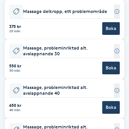
Babylights
Massage delkropp, ett problemområde
Balayage
375 kr
Boka
20 min
Bambumassage
Massage, probleminriktad alt.
avslappnande 30
Barber
550 kr
Boka
30 min
Barnklippning
Massage, probleminriktad alt.
BIAB
avslappnande 40
650 kr
Blowout
Boka
40 min
Bottenfärg
Massage, probleminriktad alt.