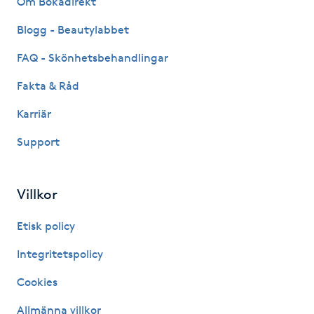
Om Bokadirekt
Hårborttagning
Blogg - Beautylabbet
Hårbottenbehandling
FAQ - Skönhetsbehandlingar
Fakta & Råd
Hårförlängning
Karriär
Hårvård
Support
Hälsa
Villkor
Hälsprickor
Etisk policy
I
Integritetspolicy
Idrottsmassage
Cookies
IPL
Allmänna villkor