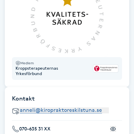
Fotsvamp
Fotvård
Fransar
Fransborttagning
Medlem
Kroppsterapeuternas
Fransfärgning
Yrkesförbund
Fransförlängning
Kontakt
Fransförlängning Megavolym
Fransförlängning Volym
070-635 31 XX