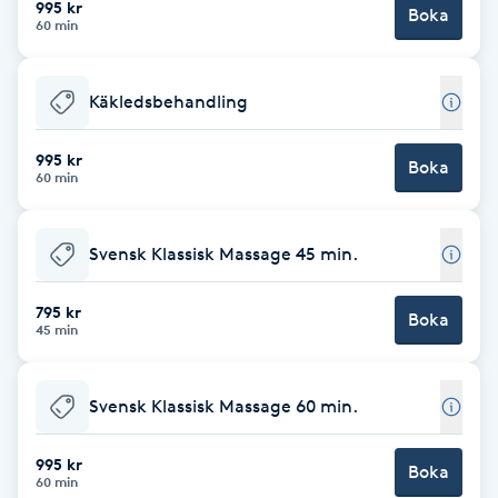
995 kr
Boka
60 min
Brynformning
Käkledsbehandling
Brynfärgning
995 kr
Brynplockning
Boka
60 min
Bröllopsuppsättning
Svensk Klassisk Massage 45 min.
C
795 kr
Celluliter
Boka
45 min
Coachning
Svensk Klassisk Massage 60 min.
Color correction
995 kr
Boka
60 min