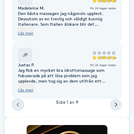
till
Andrea
Föning
Madeleine M.
för 24 dagar sedan
Den bästa massagen jag någonsin upplevt.
G
Dessutom av en trevlig och väldigt kunnig
italienare. Som Italien älskare blir det
oslagbart!!
Gel naglar
Läs mer
Gelenaglar
JP
till
Andrea
Gellack
Justas P.
för 26 dagar sedan
Jag fick en mycket bra idrottsmassage som
fokuserade på att lösa problem som jag
Gellack med förstärkning
upplevde, men tog sig an dem utifrån ett
bredare perspektiv som kombinerade
Läs mer
västerländska och österländska traditioner.
Gravidmassage
Rekommenderas!
Sida
1
av
9
Gravidyoga
Gruppträning