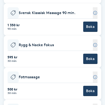
Cryoterapi
D
Svensk Klassisk Massage 90 min.
Damklippning
1 350 kr
Boka
90 min
Dermapen
Rygg & Nacke Fokus
Diamantslipning
E
595 kr
Boka
30 min
Enzympeeling
Fotmassage
Extensions
500 kr
Boka
Extensions borttagning
30 min
Eyeliner-tatuering