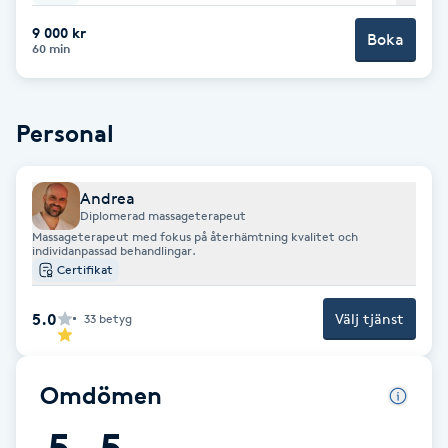
Fotsvamp
9 000 kr
Boka
60 min
Fotvård
Personal
Fransar
Fransborttagning
Andrea
Diplomerad massageterapeut
Massageterapeut med fokus på återhämtning kvalitet och
Fransfärgning
individanpassad behandlingar.
Certifikat
Fransförlängning
5.0
Välj tjänst
33
betyg
Fransförlängning Megavolym
Omdömen
Fransförlängning Volym
5
5