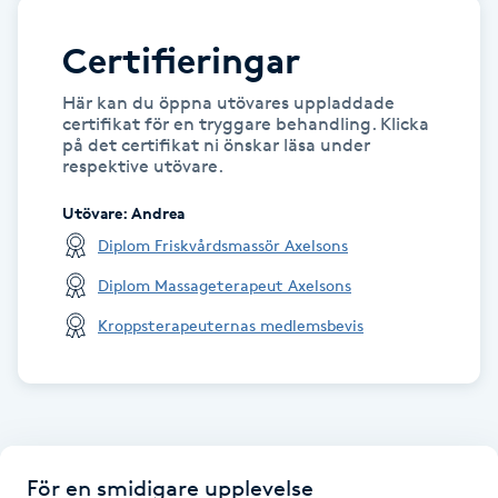
Kinesiologi
Certifieringar
Kinesisk medicin
Här kan du öppna utövares uppladdade
certifikat för en tryggare behandling. Klicka
på det certifikat ni önskar läsa under
Kiropraktik
respektive utövare.
Utövare
:
Andrea
Klangmassage
Diplom Friskvårdsmassör Axelsons
Klippning
Diplom Massageterapeut Axelsons
Kroppsterapeuternas medlemsbevis
Klippning & Slingor
Klippning ungdom
Koppningsmassage
För en smidigare upplevelse