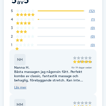
av
Fransk manikyr
5
(
32
)
Fransrengöring
4
(
1
)
3
(
0
)
Frekvensterapi
2
(
0
)
Friskvård
1
(
0
)
Friskvårdsmassage
NH
till
Andrea
Nanna H.
för 19 dagar sedan
Frisör
Bästa massagen jag någonsin fått. Perfekt
kombo av classic, fantastik massage och
behaglig, förebyggande stretch. Kan inte
Funktionsanalys
rekommendera Andrea mer. Fantastiskt massör
Läs mer
med magiska händer, perfekt kombo 👌🏽
Färgning
MM