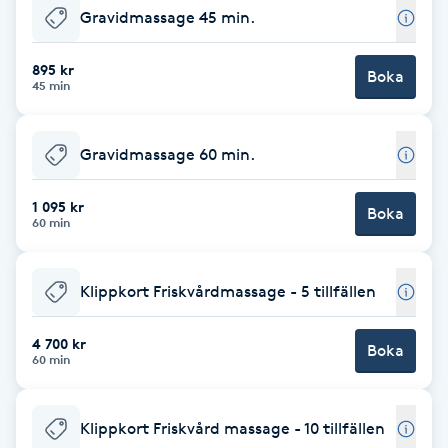
Gravidmassage 45 min.
F
895 kr
Face framing
Boka
45 min
Faceliftmassage
Gravidmassage 60 min.
Fet hårbotten
1 095 kr
Boka
60 min
Fettreducering
Klippkort Friskvårdmassage - 5 tillfällen
Fibromassage
4 700 kr
Boka
Fillers
60 min
Fotmassage
Klippkort Friskvård massage - 10 tillfällen