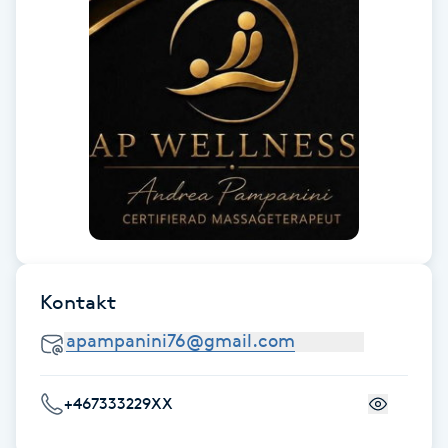
Gua Sha-massage
H
Hatha Yoga
Headspa
Healing
Herrklippning
Kontakt
HIFU
+467333229XX
Hollywood Peel