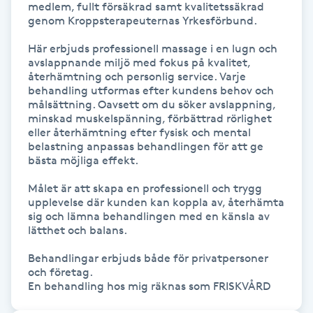
medlem, fullt försäkrad samt kvalitetssäkrad 
genom Kroppsterapeuternas Yrkesförbund. 

IPL hårborttagning
Här erbjuds professionell massage i en lugn och 
avslappnande miljö med fokus på kvalitet, 
IR-massage
återhämtning och personlig service. Varje 
J
behandling utformas efter kundens behov och 
målsättning. Oavsett om du söker avslappning, 
minskad muskelspänning, förbättrad rörlighet 
Japansk massage
eller återhämtning efter fysisk och mental 
K
belastning anpassas behandlingen för att ge 
bästa möjliga effekt.

K18
Målet är att skapa en professionell och trygg 
upplevelse där kunden kan koppla av, återhämta 
Katun fransar
sig och lämna behandlingen med en känsla av 
lätthet och balans.

Kemisk peeling
Behandlingar erbjuds både för privatpersoner 
och företag.

En behandling hos mig räknas som FRISKVÅRD
Keratinbehandling