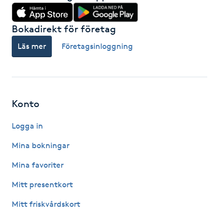
Kosmetisk tatuering
Bokadirekt för företag
Kostrådgivning
Läs mer
Företagsinloggning
Kroppsinpackning
Kroppspeeling
Konto
Käkledsbehandling
Logga in
Mina bokningar
Kärlbehandling
Mina favoriter
L
Mitt presentkort
Laserbehandling
Mitt friskvårdskort
Lashlift Keratin