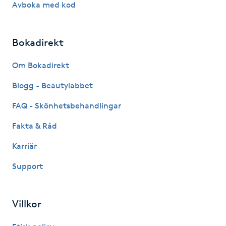
Avboka med kod
LED-ljusterapi
Bokadirekt
Liktornar
Om Bokadirekt
LPG
Blogg - Beautylabbet
FAQ - Skönhetsbehandlingar
LPG-behandling
Fakta & Råd
LPG-massage
Karriär
Support
Luggklippning
Lymfmassage
Villkor
Läpptatuering