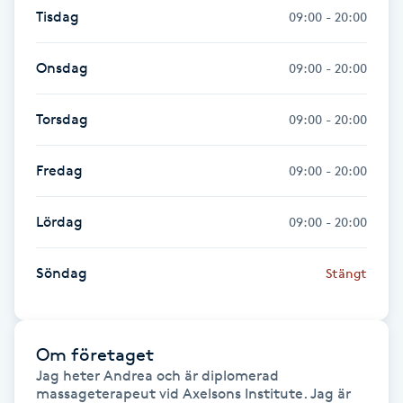
Hårborttagning
Tisdag
09:00 - 20:00
Hårbottenbehandling
Onsdag
09:00 - 20:00
Hårförlängning
Torsdag
09:00 - 20:00
Hårvård
Fredag
09:00 - 20:00
Hälsa
Lördag
09:00 - 20:00
Hälsprickor
Söndag
Stängt
I
Idrottsmassage
Om företaget
Jag heter Andrea och är diplomerad 
IPL
massageterapeut vid Axelsons Institute. Jag är 