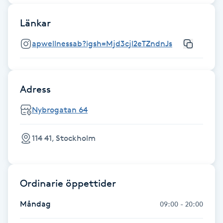
Hot Stone Massage
Länkar
Hot yoga
apwellnessab?igsh=Mjd3cjl2eTZndnJs
Hudföryngring
Adress
Huduppstramning
Nybrogatan 64
Hudvård
114 41, Stockholm
Hyaluronsyra
Hyperhidros
Ordinarie öppettider
Hypnos
Måndag
09:00 - 20:00