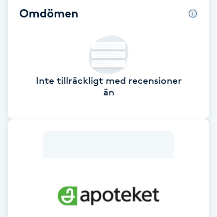
Omdömen
Babylights
Balayage
Bambumassage
Inte tillräckligt med recensioner
än
Barber
Barnklippning
BIAB
Blowout
Bottenfärg