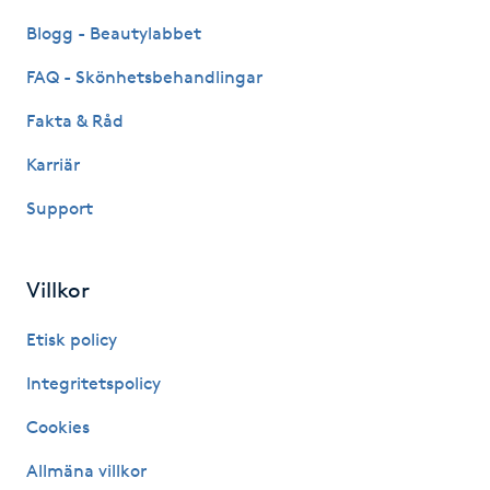
Fotsvamp
Blogg - Beautylabbet
FAQ - Skönhetsbehandlingar
Fotvård
Fakta & Råd
Fransar
Karriär
Fransborttagning
Support
Fransfärgning
Villkor
Fransförlängning
Etisk policy
Integritetspolicy
Fransförlängning Megavolym
Cookies
Fransförlängning Volym
Allmäna villkor