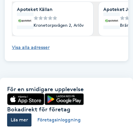
Cryoterapi
Apoteket Källan
Apoteket Ju
D
Damklippning
Kronetorpsvägen 2, Arlöv
Brämhu
Dermapen
Visa alla adresser
Diamantslipning
E
Enzympeeling
För en smidigare upplevelse
Extensions
Bokadirekt för företag
Extensions borttagning
Läs mer
Företagsinloggning
Eyeliner-tatuering