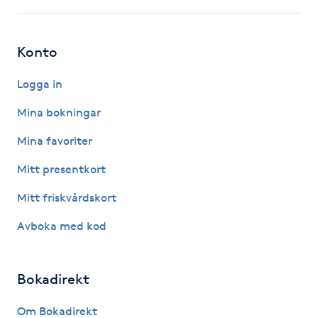
F
Konto
Face framing
Logga in
Faceliftmassage
Mina bokningar
Fet hårbotten
Mina favoriter
Mitt presentkort
Fettreducering
Mitt friskvårdskort
Fibromassage
Avboka med kod
Fillers
Bokadirekt
Fotmassage
Om Bokadirekt