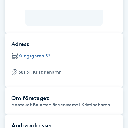
Brynformning
Brynfärgning
Brynplockning
Adress
Kungsgatan 52
Bröllopsuppsättning
C
681 31, Kristinehamn
Celluliter
Coachning
Om företaget
Apoteket Bojorten är verksamt i Kristinehamn .
Color correction
Andra adresser