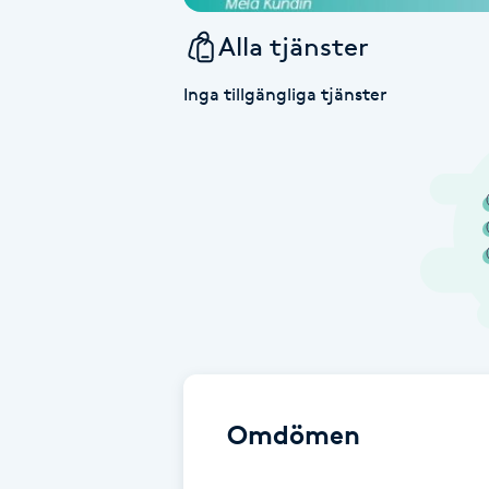
Alla tjänster
Babylights
Inga tillgängliga tjänster
Balayage
Bambumassage
Barber
Barnklippning
BIAB
Blowout
Omdömen
Bottenfärg