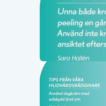
Alternativmedicin
Andningsmassage
Ansiktslyft utan kirurgi
Aromamassage
Ashtanga Yoga
Ayurveda
Ayurvedisk Massage
Ansiktsbehandling djuprengörande
B