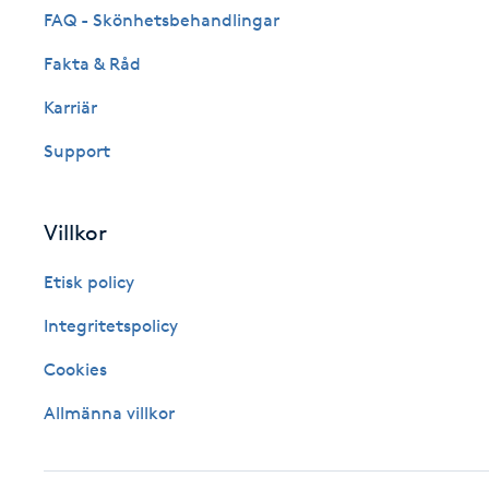
FAQ - Skönhetsbehandlingar
Fotsvamp
Fakta & Råd
Fotvård
Karriär
Support
Fransar
Fransborttagning
Villkor
Fransfärgning
Etisk policy
Integritetspolicy
Fransförlängning
Cookies
Fransförlängning Megavolym
Allmänna villkor
Fransförlängning Volym