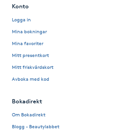
Eyeliner-tatuering
Konto
F
Logga in
Face framing
Mina bokningar
Faceliftmassage
Mina favoriter
Mitt presentkort
Fet hårbotten
Mitt friskvårdskort
Fettreducering
Avboka med kod
Fibromassage
Bokadirekt
Fillers
Om Bokadirekt
Fotmassage
Blogg - Beautylabbet