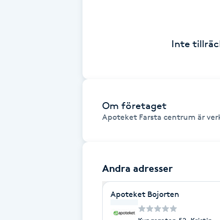
Brynformning
Inte tillr
Brynfärgning
Brynplockning
Bröllopsuppsättning
Om företaget
Apoteket Farsta centrum är ver
C
Celluliter
Andra adresser
Coachning
Apoteket Bojorten
Color correction