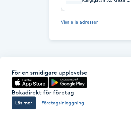
Kungsgatan 52, Kristin
Cryoterapi
D
Visa alla adresser
Damklippning
Dermapen
Diamantslipning
E
För en smidigare upplevelse
Enzympeeling
Bokadirekt för företag
Extensions
Läs mer
Företagsinloggning
Extensions borttagning