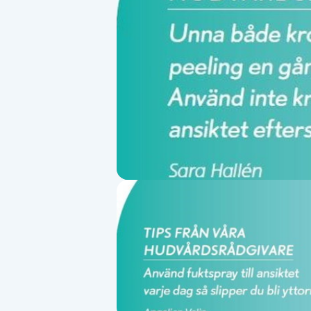
Alternativmedicin
Andningsmassage
Ansiktslyft utan kirurgi
Aromamassage
Ashtanga Yoga
Ayurveda
Ayurvedisk Massage
Ansiktsbehandling djuprengörande
B