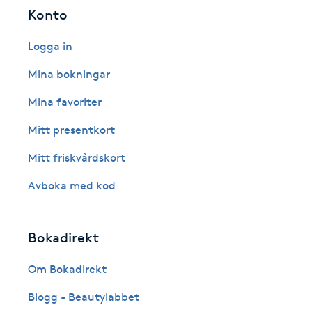
Eyeliner-tatuering
Konto
F
Logga in
Face framing
Mina bokningar
Faceliftmassage
Mina favoriter
Mitt presentkort
Fet hårbotten
Mitt friskvårdskort
Fettreducering
Avboka med kod
Fibromassage
Bokadirekt
Fillers
Om Bokadirekt
Fotmassage
Blogg - Beautylabbet