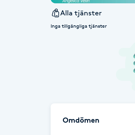
Alla tjänster
Babylights
Inga tillgängliga tjänster
Balayage
Bambumassage
Barber
Barnklippning
BIAB
Blowout
Omdömen
Bottenfärg