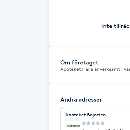
Brynformning
Inte tillr
Brynfärgning
Brynplockning
Bröllopsuppsättning
Om företaget
Apoteket Hälla är verksamt i Väs
C
Celluliter
Andra adresser
Coachning
Apoteket Bojorten
Color correction