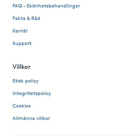
FAQ - Skönhetsbehandlingar
Fotsvamp
Fakta & Råd
Fotvård
Karriär
Support
Fransar
Fransborttagning
Villkor
Fransfärgning
Etisk policy
Integritetspolicy
Fransförlängning
Cookies
Fransförlängning Megavolym
Allmänna villkor
Fransförlängning Volym