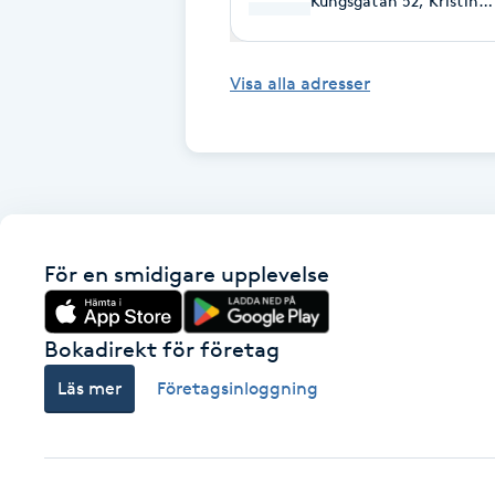
Kungsgatan 52, Kristin
Cryoterapi
D
Visa alla adresser
Damklippning
Dermapen
Diamantslipning
E
För en smidigare upplevelse
Enzympeeling
Bokadirekt för företag
Extensions
Läs mer
Företagsinloggning
Extensions borttagning