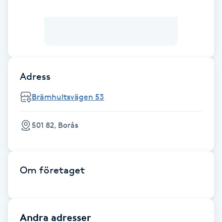
Brynformning
Brynfärgning
Brynplockning
Adress
Brämhultsvägen 53
Bröllopsuppsättning
C
501 82, Borås
Celluliter
Coachning
Om företaget
Color correction
Andra adresser