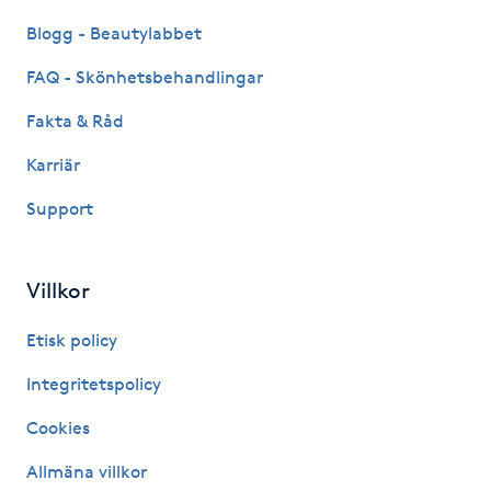
Fotsvamp
Blogg - Beautylabbet
FAQ - Skönhetsbehandlingar
Fotvård
Fakta & Råd
Fransar
Karriär
Fransborttagning
Support
Fransfärgning
Villkor
Fransförlängning
Etisk policy
Integritetspolicy
Fransförlängning Megavolym
Cookies
Fransförlängning Volym
Allmäna villkor