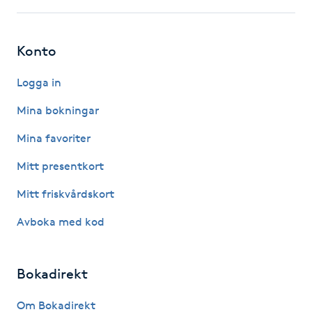
F
Konto
Face framing
Logga in
Faceliftmassage
Mina bokningar
Fet hårbotten
Mina favoriter
Mitt presentkort
Fettreducering
Mitt friskvårdskort
Fibromassage
Avboka med kod
Fillers
Bokadirekt
Fotmassage
Om Bokadirekt