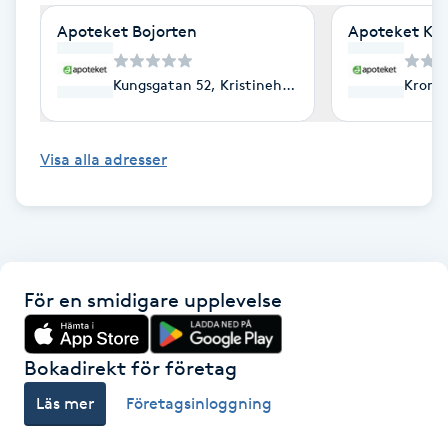
Cryoterapi
Apoteket Bojorten
Apoteket Käl
D
Damklippning
Kungsgatan 52, Kristinehamn
Kronet
Dermapen
Visa alla adresser
Diamantslipning
E
Enzympeeling
För en smidigare upplevelse
Extensions
Bokadirekt för företag
Extensions borttagning
Läs mer
Företagsinloggning
Eyeliner-tatuering