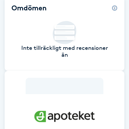
Omdömen
Babylights
Balayage
Bambumassage
Inte tillräckligt med recensioner
än
Barber
Barnklippning
BIAB
Blowout
Bottenfärg