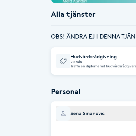
Alla tjänster
Babylights
Balayage
OBS! ÄNDRA EJ I DENNA TJÄN
Bambumassage
Hudvårdsrådgivning
20 min
Barber
Träffa en diplomerad hudvårdsrådgivare,
rätt produkter utifrån dina behov. Råd
kostnadsfri. Tillsammans med vårt kva
Barnklippning
Personal
BIAB
Sena Sinanovic
Blowout
Bottenfärg