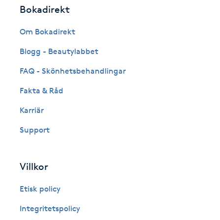
Bokadirekt
Fotsvamp
Om Bokadirekt
Fotvård
Blogg - Beautylabbet
Fransar
FAQ - Skönhetsbehandlingar
Fakta & Råd
Fransborttagning
Karriär
Fransfärgning
Support
Fransförlängning
Villkor
Fransförlängning Megavolym
Etisk policy
Fransförlängning Volym
Integritetspolicy