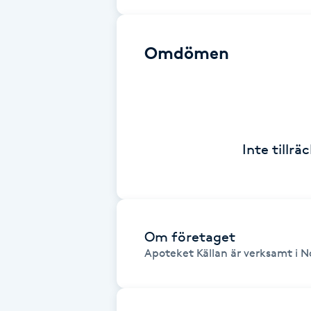
Brynformning
Omdömen
Brynfärgning
Brynplockning
Bröllopsuppsättning
Inte tillr
C
Celluliter
Om företaget
Coachning
Apoteket Källan är verksamt i N
Color correction