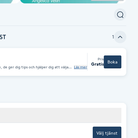
ST
1
Pris
Boka
Gratis
 de ger dig tips och hjälper dig att välja
Läs mer
givningen är självklart oberoende och
litetskontrollerade sortiment erbjuder
Apoteket dig hudvårdsrådgivning du kan lita på. Välkommen!
Välj tjänst