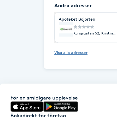
Cryoterapi
Andra adresser
D
Apoteket Bojorten
Damklippning
Kungsgatan 52, Kristin
Dermapen
Visa alla adresser
Diamantslipning
E
Enzympeeling
Extensions
För en smidigare upplevelse
Extensions borttagning
Bokadirekt för företag