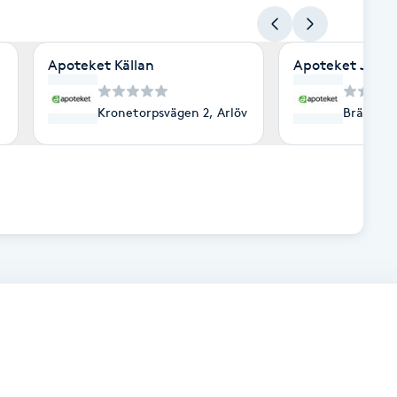
Apoteket Källan
Apoteket Juwe
ehamn
Kronetorpsvägen 2, Arlöv
Brämhult