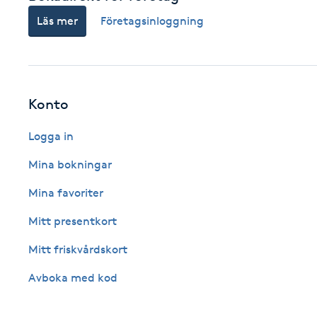
Eyeliner-tatuering
Läs mer
Företagsinloggning
F
Face framing
Faceliftmassage
Konto
Logga in
Fet hårbotten
Mina bokningar
Fettreducering
Mina favoriter
Fibromassage
Mitt presentkort
Mitt friskvårdskort
Fillers
Avboka med kod
Fotmassage