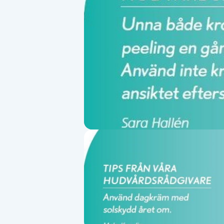
Alternativmedicin
Andningsmassage
Ansiktslyft utan kirurgi
Aromamassage
Ashtanga Yoga
Ayurveda
Ayurvedisk Massage
Ansiktsbehandling djuprengörande
B