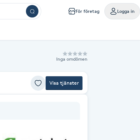
För företag
Logga in
ar
ngar
ingar
ingar
ingar
kningar
sökningar
g
mig
a mig
handling nära mig
sör Västerås
Browlift Stockholm
Naglar Västerås
Yoga Göteborg
Tatuering Göteborg
Massage Västerås
Microneedling Göteborg
mpanjer samlade på ett ställe
oka friskvårdstjänster på Bokadirekt
Använd hos över 10 000 specialister i hela landet
Inga omdömen
m
lm
olm
holm
ockholm
handling Stockholm
isör Örebro
Browlift Göteborg
Naglar Örebro
Hot yoga Stockholm
Tatuering Malmö
Massage Örebro
Microneedling Malmö
ka sista minuten-tider med rabatt
nvänd hos över 4 500 utövare
Levereras digitalt eller hem i brevlådan
sta något nytt till bättre pris
iltigt till 30:e juni 2027
Gäller i 1 år från inköpsdatum
g
rg
org
teborg
handling Göteborg
isör Linköping
Browlift Malmö
Naglar Helsingborg
Hot yoga Malmö
Tandblekning Stockholm
Massage Linköping
LPG Stockholm
Visa tjänster
ö
lmö
handling Malmö
isör Jönköping
Microblading Stockholm
Spa Stockholm
Spraytan Stockholm
Massage Helsingborg
LPG Göteborg
tta en deal
öp
Köp
Mitt friskvårdskort
Mitt presentkort
ckholm
sala
ling Stockholm
Microblading Göteborg
Spa Göteborg
Spraytan Örebro
LPG Malmö