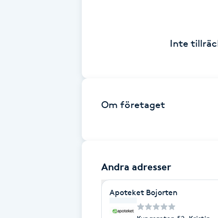
Brynformning
Inte tillr
Brynfärgning
Brynplockning
Bröllopsuppsättning
Om företaget
C
Celluliter
Andra adresser
Coachning
Apoteket Bojorten
Color correction