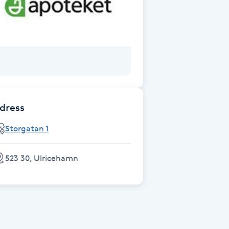
dress
Storgatan 1
523 30, Ulricehamn