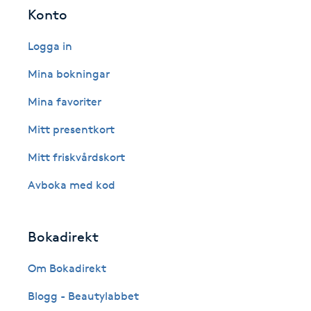
Eyeliner-tatuering
Konto
F
Logga in
Face framing
Mina bokningar
Faceliftmassage
Mina favoriter
Mitt presentkort
Fet hårbotten
Mitt friskvårdskort
Fettreducering
Avboka med kod
Fibromassage
Bokadirekt
Fillers
Om Bokadirekt
Fotmassage
Blogg - Beautylabbet