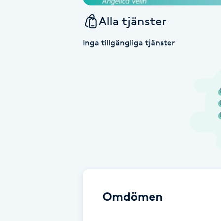
Alla tjänster
Babylights
Inga tillgängliga tjänster
Balayage
Bambumassage
Barber
Barnklippning
BIAB
Blowout
Omdömen
Bottenfärg