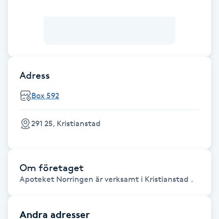
Brynformning
Brynfärgning
Brynplockning
Adress
Box 592
Bröllopsuppsättning
C
291 25, Kristianstad
Celluliter
Coachning
Om företaget
Apoteket Norringen är verksamt i Kristianstad .
Color correction
Andra adresser