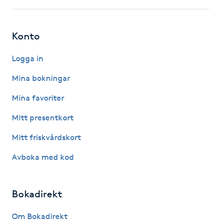
F
Konto
Face framing
Logga in
Faceliftmassage
Mina bokningar
Fet hårbotten
Mina favoriter
Mitt presentkort
Fettreducering
Mitt friskvårdskort
Fibromassage
Avboka med kod
Fillers
Bokadirekt
Fotmassage
Om Bokadirekt