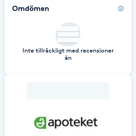
Omdömen
Babylights
Balayage
Bambumassage
Inte tillräckligt med recensioner
än
Barber
Barnklippning
BIAB
Blowout
Bottenfärg