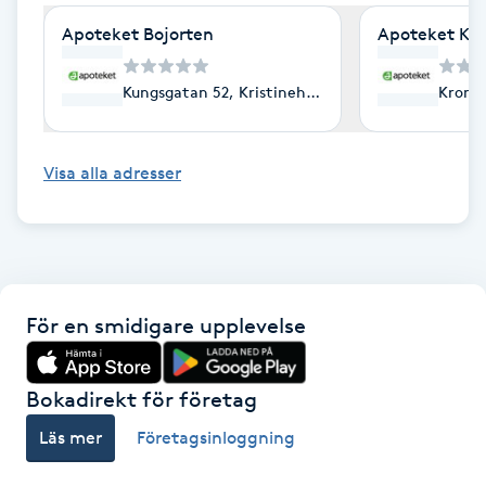
Cryoterapi
Apoteket Bojorten
Apoteket Käl
D
Damklippning
Kungsgatan 52, Kristinehamn
Kronet
Dermapen
Visa alla adresser
Diamantslipning
E
Enzympeeling
För en smidigare upplevelse
Extensions
Bokadirekt för företag
Extensions borttagning
Läs mer
Företagsinloggning
Eyeliner-tatuering