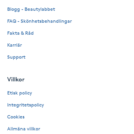
Fotsvamp
Blogg - Beautylabbet
FAQ - Skönhetsbehandlingar
Fotvård
Fakta & Råd
Fransar
Karriär
Fransborttagning
Support
Fransfärgning
Villkor
Fransförlängning
Etisk policy
Integritetspolicy
Fransförlängning Megavolym
Cookies
Fransförlängning Volym
Allmäna villkor