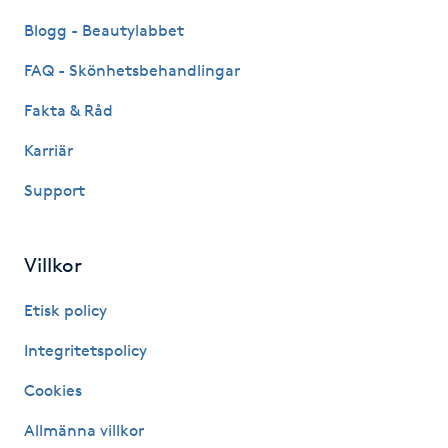
Fotsvamp
Blogg - Beautylabbet
FAQ - Skönhetsbehandlingar
Fotvård
Fakta & Råd
Fransar
Karriär
Fransborttagning
Support
Fransfärgning
Villkor
Fransförlängning
Etisk policy
Integritetspolicy
Fransförlängning Megavolym
Cookies
Fransförlängning Volym
Allmänna villkor