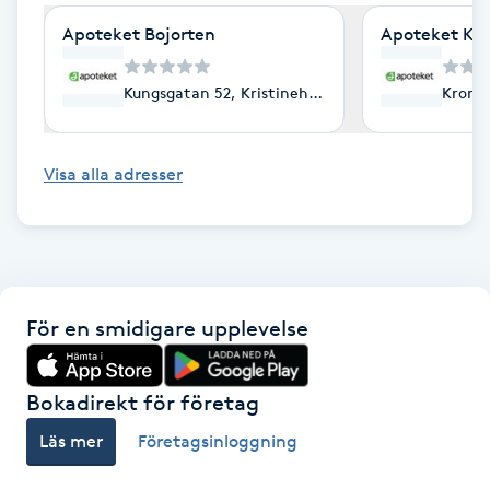
Cryoterapi
Apoteket Bojorten
Apoteket Käl
D
Damklippning
Kungsgatan 52, Kristinehamn
Kronet
Dermapen
Visa alla adresser
Diamantslipning
E
Enzympeeling
För en smidigare upplevelse
Extensions
Bokadirekt för företag
Extensions borttagning
Läs mer
Företagsinloggning
Eyeliner-tatuering