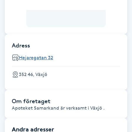
Brynformning
Brynfärgning
Brynplockning
Adress
Hejaregatan 32
Bröllopsuppsättning
C
352 46, Växjö
Celluliter
Coachning
Om företaget
Apoteket Samarkand är verksamt i Växjö .
Color correction
Andra adresser