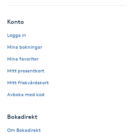
F
Konto
Face framing
Logga in
Faceliftmassage
Mina bokningar
Fet hårbotten
Mina favoriter
Mitt presentkort
Fettreducering
Mitt friskvårdskort
Fibromassage
Avboka med kod
Fillers
Bokadirekt
Fotmassage
Om Bokadirekt