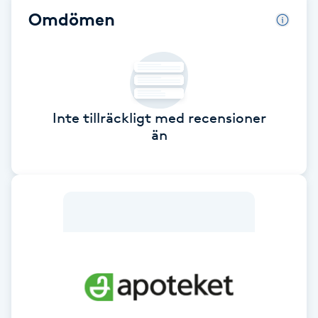
Omdömen
Babylights
Balayage
Bambumassage
Inte tillräckligt med recensioner
än
Barber
Barnklippning
BIAB
Blowout
Bottenfärg