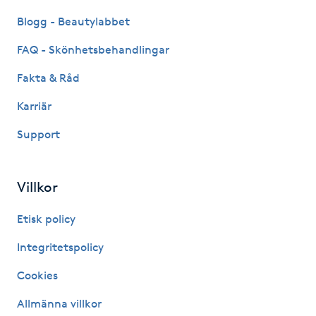
Fotsvamp
Blogg - Beautylabbet
FAQ - Skönhetsbehandlingar
Fotvård
Fakta & Råd
Fransar
Karriär
Fransborttagning
Support
Fransfärgning
Villkor
Fransförlängning
Etisk policy
Integritetspolicy
Fransförlängning Megavolym
Cookies
Fransförlängning Volym
Allmänna villkor