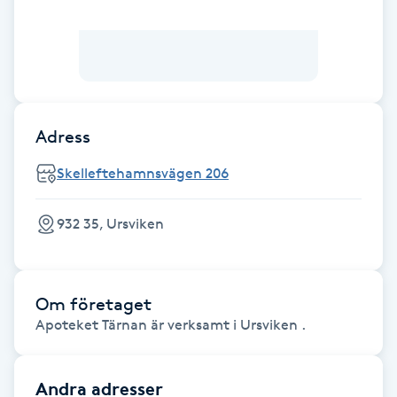
Brynformning
Brynfärgning
Brynplockning
Adress
Skelleftehamnsvägen 206
Bröllopsuppsättning
C
932 35, Ursviken
Celluliter
Coachning
Om företaget
Apoteket Tärnan är verksamt i Ursviken .
Color correction
Andra adresser