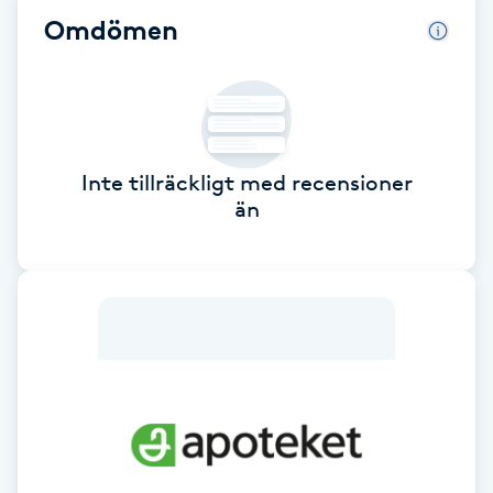
Omdömen
Babylights
Balayage
Bambumassage
Inte tillräckligt med recensioner
än
Barber
Barnklippning
BIAB
Blowout
Bottenfärg