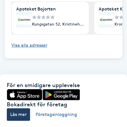
Cryoterapi
Apoteket Bojorten
Apoteket Käl
D
Damklippning
Kungsgatan 52, Kristinehamn
Kronet
Dermapen
Visa alla adresser
Diamantslipning
E
Enzympeeling
För en smidigare upplevelse
Extensions
Bokadirekt för företag
Extensions borttagning
Läs mer
Företagsinloggning
Eyeliner-tatuering