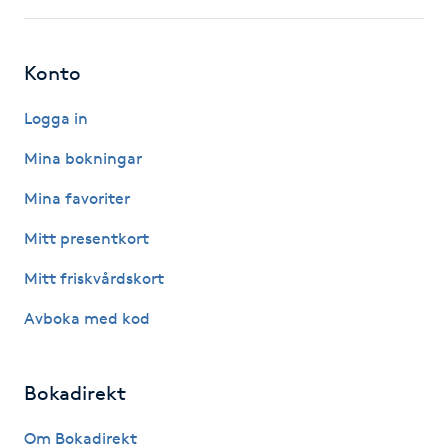
F
Konto
Face framing
Logga in
Faceliftmassage
Mina bokningar
Fet hårbotten
Mina favoriter
Mitt presentkort
Fettreducering
Mitt friskvårdskort
Fibromassage
Avboka med kod
Fillers
Bokadirekt
Fotmassage
Om Bokadirekt