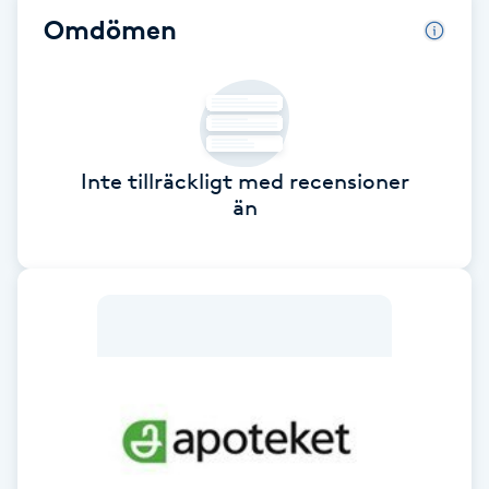
Omdömen
Babylights
Balayage
Bambumassage
Inte tillräckligt med recensioner
än
Barber
Barnklippning
BIAB
Blowout
Bottenfärg