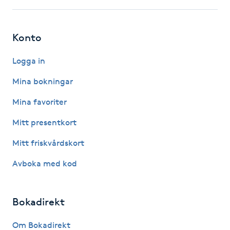
F
Konto
Face framing
Logga in
Faceliftmassage
Mina bokningar
Fet hårbotten
Mina favoriter
Mitt presentkort
Fettreducering
Mitt friskvårdskort
Fibromassage
Avboka med kod
Fillers
Bokadirekt
Fotmassage
Om Bokadirekt