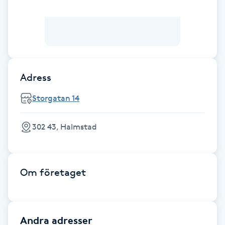
Brynformning
Brynfärgning
Brynplockning
Adress
Storgatan 14
Bröllopsuppsättning
C
302 43, Halmstad
Celluliter
Coachning
Om företaget
Color correction
Andra adresser