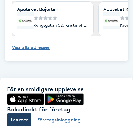
Cryoterapi
Apoteket Bojorten
Apoteket Käl
D
Damklippning
Kungsgatan 52, Kristinehamn
Kronet
Dermapen
Visa alla adresser
Diamantslipning
E
Enzympeeling
För en smidigare upplevelse
Extensions
Bokadirekt för företag
Extensions borttagning
Läs mer
Företagsinloggning
Eyeliner-tatuering