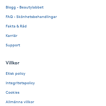
Fotsvamp
Blogg - Beautylabbet
FAQ - Skönhetsbehandlingar
Fotvård
Fakta & Råd
Fransar
Karriär
Fransborttagning
Support
Fransfärgning
Villkor
Fransförlängning
Etisk policy
Integritetspolicy
Fransförlängning Megavolym
Cookies
Fransförlängning Volym
Allmänna villkor