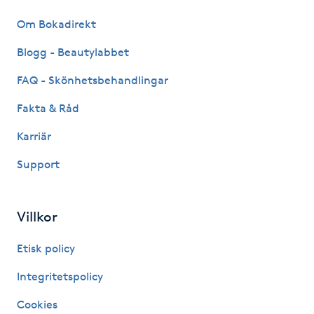
Fotsvamp
Om Bokadirekt
Blogg - Beautylabbet
Fotvård
FAQ - Skönhetsbehandlingar
Fransar
Fakta & Råd
Fransborttagning
Karriär
Support
Fransfärgning
Fransförlängning
Villkor
Etisk policy
Fransförlängning Megavolym
Integritetspolicy
Fransförlängning Volym
Cookies