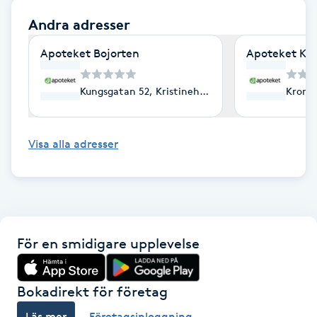
Cryoterapi
Andra adresser
D
Apoteket Bojorten
Apoteket Käl
Damklippning
Kungsgatan 52, Kristinehamn
Kronet
Dermapen
Diamantslipning
Visa alla adresser
E
Enzympeeling
Extensions
För en smidigare upplevelse
Extensions borttagning
Bokadirekt för företag
Eyeliner-tatuering
Läs mer
Företagsinloggning