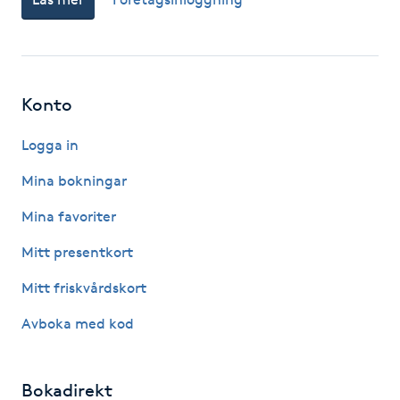
F
Face framing
Konto
Faceliftmassage
Logga in
Fet hårbotten
Mina bokningar
Mina favoriter
Fettreducering
Mitt presentkort
Fibromassage
Mitt friskvårdskort
Fillers
Avboka med kod
Fotmassage
Bokadirekt