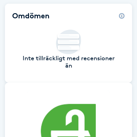
Babylights
Omdömen
Balayage
Bambumassage
Inte tillräckligt med recensioner
Barber
än
Barnklippning
BIAB
Blowout
Bottenfärg