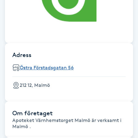
Brynformning
Brynfärgning
Brynplockning
Adress
Bröllopsuppsättning
Östra Förstadsgatan 56
C
212 12, Malmö
Celluliter
Coachning
Om företaget
Apoteket Värnhemstorget Malmö är verksamt i
Color correction
Malmö .