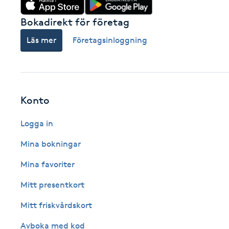
Cryoterapi
Bokadirekt för företag
D
Läs mer
Företagsinloggning
Damklippning
Dermapen
Konto
Diamantslipning
E
Logga in
Mina bokningar
Enzympeeling
Mina favoriter
Extensions
Mitt presentkort
Extensions borttagning
Mitt friskvårdskort
Avboka med kod