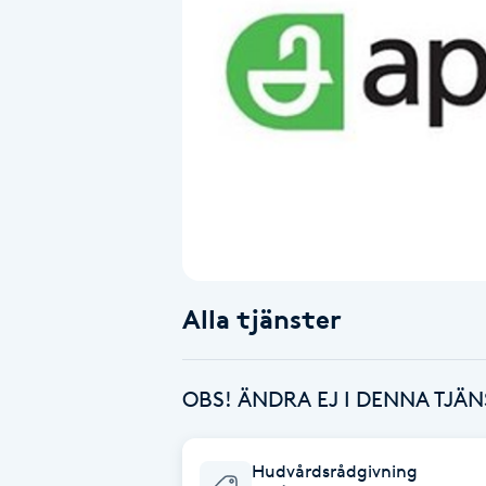
Alternativmedicin
Andningsmassage
Ansiktslyft utan kirurgi
Aromamassage
Ashtanga Yoga
Alla tjänster
Ayurveda
Ayurvedisk Massage
OBS! ÄNDRA EJ I DENNA TJÄN
Ansiktsbehandling djuprengörande
Hudvårdsrådgivning
B