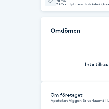
20 min
Träffa en diplomerad hudvårdsrådgivare,
rätt produkter utifrån dina behov. Råd
Babylights
kostnadsfri. Tillsammans med vårt kva
Balayage
Omdömen
Bambumassage
Barber
Inte tillr
Barnklippning
BIAB
Blowout
Om företaget
Apoteket Viggen är verksamt i L
Bottenfärg