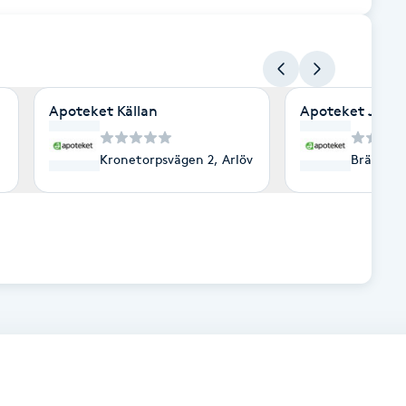
Apoteket Källan
Apoteket Juwe
ehamn
Kronetorpsvägen 2, Arlöv
Brämhult