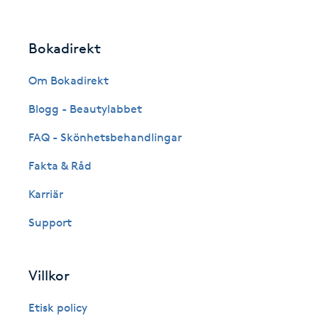
Eyeliner-tatuering
F
Bokadirekt
Face framing
Om Bokadirekt
Faceliftmassage
Blogg - Beautylabbet
FAQ - Skönhetsbehandlingar
Fet hårbotten
Fakta & Råd
Fettreducering
Karriär
Fibromassage
Support
Fillers
Villkor
Fotmassage
Etisk policy