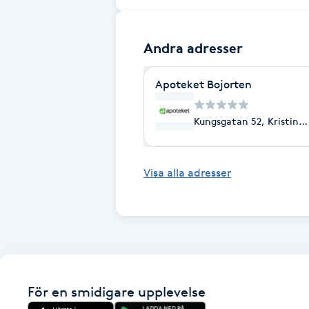
Brynformning
Andra adresser
Brynfärgning
Apoteket Bojorten
Brynplockning
Kungsgatan 52, Kristin
Bröllopsuppsättning
C
Visa alla adresser
Celluliter
Coachning
Color correction
För en smidigare upplevelse