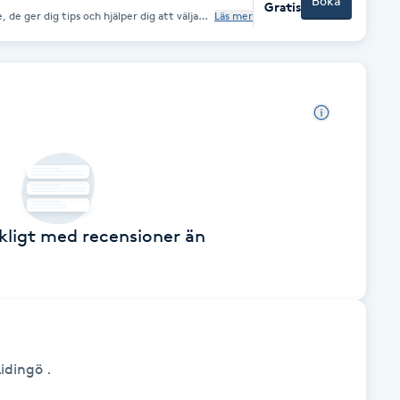
Boka
Gratis
 de ger dig tips och hjälper dig att välja
Läs mer
givningen är självklart oberoende och
litetskontrollerade sortiment erbjuder
Apoteket dig hudvårdsrådgivning du kan lita på. Välkommen!
äckligt med recensioner än
idingö .