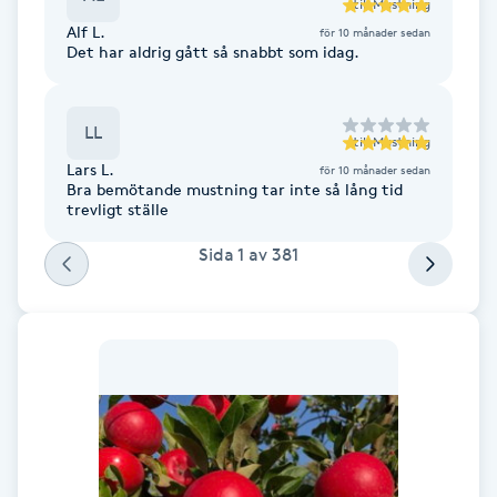
till
Mustning
Alf L.
för 10 månader sedan
Brynformning
Det har aldrig gått så snabbt som idag.
Brynfärgning
LL
till
Mustning
Brynplockning
Lars L.
för 10 månader sedan
Bra bemötande mustning tar inte så lång tid
trevligt ställe
Bröllopsuppsättning
Sida
1
av
381
C
Celluliter
Coachning
Color correction