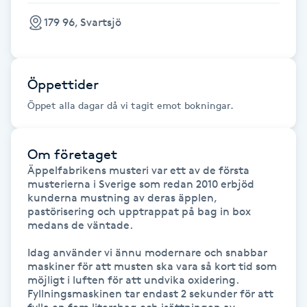
F
179 96, Svartsjö
Face framing
Öppettider
Faceliftmassage
Öppet alla dagar då vi tagit emot bokningar.
Fet hårbotten
Om företaget
Fettreducering
Äppelfabrikens musteri var ett av de första 
musterierna i Sverige som redan 2010 erbjöd 
kunderna mustning av deras äpplen, 
Fibromassage
pastörisering och upptrappat på bag in box 
medans de väntade.

Fillers
Idag använder vi ännu modernare och snabbar 
maskiner för att musten ska vara så kort tid som 
möjligt i luften för att undvika oxidering. 
Fotmassage
Fyllningsmaskinen tar endast 2 sekunder för att 