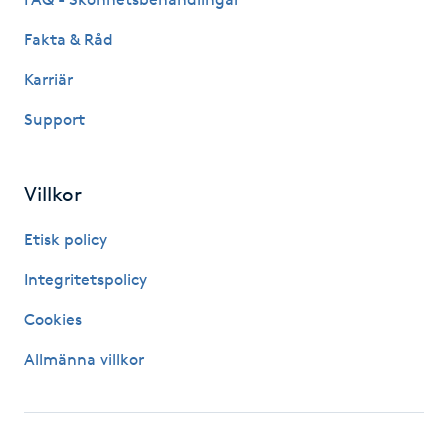
Föning
Fakta & Råd
G
Karriär
Gel naglar
Support
Gelenaglar
Villkor
Gellack
Etisk policy
Gellack med förstärkning
Integritetspolicy
Cookies
Gravidmassage
Allmänna villkor
Gravidyoga
Gruppträning