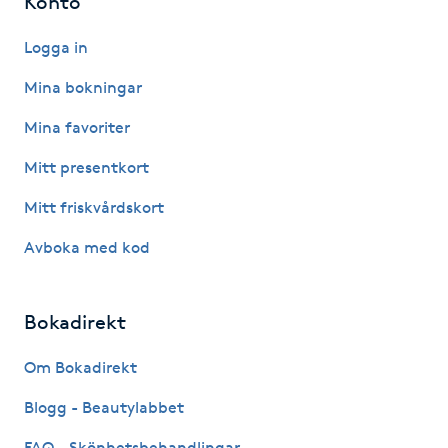
Konto
Fransk manikyr
Logga in
Fransrengöring
Mina bokningar
Mina favoriter
Frekvensterapi
Mitt presentkort
Friskvård
Mitt friskvårdskort
Friskvårdsmassage
Avboka med kod
Frisör
Bokadirekt
Funktionsanalys
Om Bokadirekt
Blogg - Beautylabbet
Färgning
FAQ - Skönhetsbehandlingar