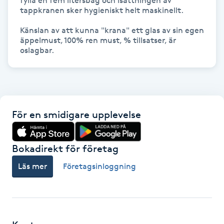
fylla en fem litersbag och isättningen av 
Fotsvamp
tappkranen sker hygieniskt helt maskinellt.

Känslan av att kunna "krana" ett glas av sin egen 
Fotvård
äppelmust, 100% ren must, % tillsatser, är 
oslagbar. 
Fransar
Fransborttagning
För en smidigare upplevelse
Fransfärgning
Bokadirekt för företag
Fransförlängning
Läs mer
Företagsinloggning
Fransförlängning Megavolym
Fransförlängning Volym