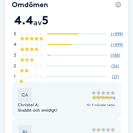
Omdömen
Babylights
4.4
5
av
Balayage
5
(
+999
)
Bambumassage
4
(
+999
)
3
(
168
)
Barber
2
(
36
)
1
(
27
)
Barnklippning
BIAB
CA
till
Mustning
Christel A.
för 9 månader sedan
Snabbt och smidigt!
Blowout
Bottenfärg
AL