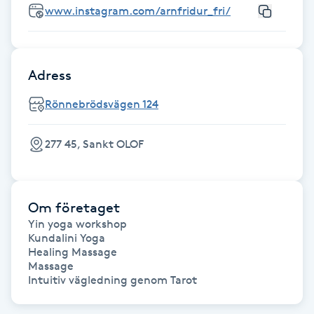
www.instagram.com/arnfridur_fri/
Fotsvamp
Fotvård
Adress
Fransar
Rönnebrödsvägen 124
Fransborttagning
277 45, Sankt OLOF
Fransfärgning
Om företaget
Fransförlängning
Yin yoga workshop 

Kundalini Yoga 

Fransförlängning Megavolym
Healing Massage 

Massage 

Intuitiv vägledning genom Tarot
Fransförlängning Volym