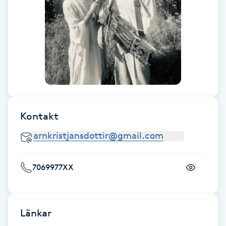
F
Face framing
Faceliftmassage
Fet hårbotten
Kontakt
Fettreducering
Fibromassage
7069977XX
Fillers
Fotmassage
Länkar