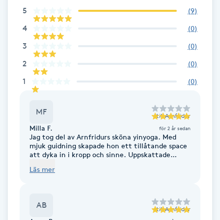
5
(
9
)
Brynformning
4
(
0
)
Brynfärgning
3
(
0
)
2
(
0
)
Brynplockning
1
(
0
)
Bröllopsuppsättning
MF
C
till
Arnfridur
Milla F.
för 2 år sedan
Jag tog del av Arnfridurs sköna yinyoga. Med
Celluliter
mjuk guidning skapade hon ett tillåtande space
att dyka in i kropp och sinne. Uppskattade
kombinationen av yinyoga och en avrundande
Coachning
Läs mer
dans. Efter passet kände jag mig avslappnad och
påfylld. Rekommenderar!
Color correction
AB
till
Arnfridur