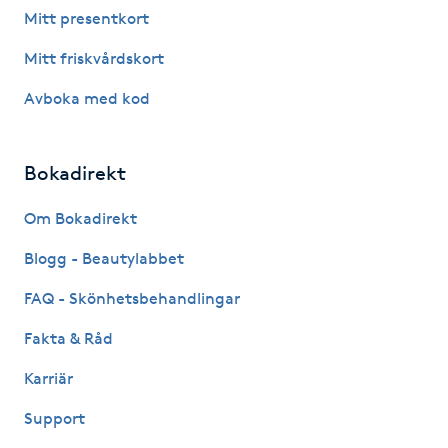
Mitt presentkort
Föning
G
Mitt friskvårdskort
Avboka med kod
Gel naglar
Gelenaglar
Bokadirekt
Gellack
Om Bokadirekt
Blogg - Beautylabbet
Gellack med förstärkning
FAQ - Skönhetsbehandlingar
Gravidmassage
Fakta & Råd
Karriär
Gravidyoga
Support
Gruppträning