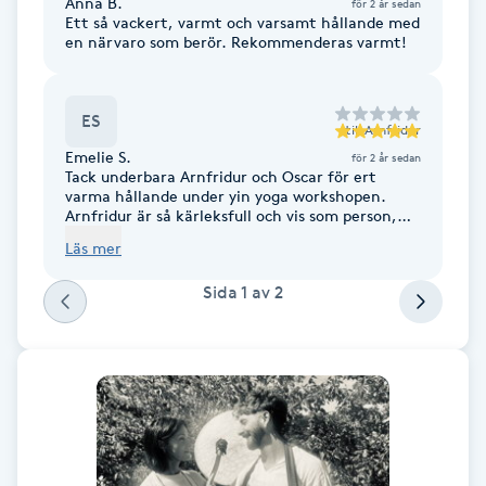
Anna B.
Cryoterapi
för 2 år sedan
Ett så vackert, varmt och varsamt hållande med
D
en närvaro som berör. Rekommenderas varmt!
Damklippning
ES
till
Arnfridur
Dermapen
Emelie S.
för 2 år sedan
Tack underbara Arnfridur och Oscar för ert
varma hållande under yin yoga workshopen.
Diamantslipning
Arnfridur är så kärleksfull och vis som person,
bra på att förklara och visa alla olika övningar.
E
Läs mer
Det är en skön blandning av dynamisk och
statisk träning som också inkorporerar mycket
Sida
1
av
2
själslig visdom vilket gör att man känner sig
Enzympeeling
starkare holistiskt efteråt! Jag rekommenderar
stort att investera och gå kurs eller workshop
med Arnfridur och Oscar. Det är en ljuvlig
Extensions
upplevelse som stannar med en länge. Tack för
ni håller detta space, det är bara helt
fantastiskt - mer kurser av er åt folket! /Emelie
Extensions borttagning
Skoglund
Eyeliner-tatuering