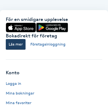
Fransk manikyr
Fransrengöring
För en smidigare upplevelse
Frekvensterapi
Bokadirekt för företag
Läs mer
Företagsinloggning
Friskvård
Friskvårdsmassage
Konto
Frisör
Logga in
Funktionsanalys
Mina bokningar
Färgning
Mina favoriter