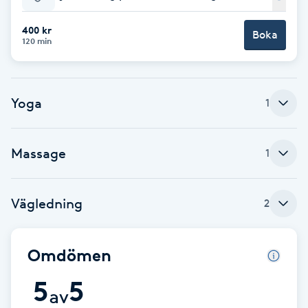
Babylights
400 kr
Boka
120 min
Balayage
Yoga
Bambumassage
1
Barber
Massage
1
Barnklippning
Vägledning
2
BIAB
Omdömen
Blowout
5
5
av
Bottenfärg