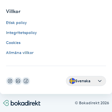
Villkor
Gua Sha-massage
H
Etisk policy
Hatha Yoga
Integritetspolicy
Cookies
Headspa
Allmäna villkor
Healing
Herrklippning
Svenska
HIFU
Hollywood Peel
© Bokadirekt
2026