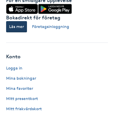
För en smidigare upplevelse
Hot Stone Massage
Bokadirekt för företag
Hot yoga
Läs mer
Företagsinloggning
Hudföryngring
Huduppstramning
Konto
Hudvård
Logga in
Hyaluronsyra
Mina bokningar
Mina favoriter
Hyperhidros
Mitt presentkort
Hypnos
Mitt friskvårdskort