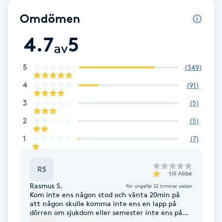
F
Omdömen
4.7
5
Face framing
av
Faceliftmassage
5
(
349
)
4
(
91
)
Fet hårbotten
3
(
5
)
2
Fettreducering
(
5
)
1
(
7
)
Fibromassage
RS
till
Abbe
Fillers
Rasmus S.
för ungefär 22 timmar sedan
Kom inte ens någon stod och vänta 20min på
att någon skulle komma inte ens en lapp på
Fotmassage
dörren om sjukdom eller semester inte ens på
hemsidan, så fick bli en annan frisör istället...