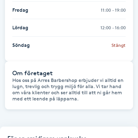
Fredag
11:00 - 19:00
Gua Sha-massage
H
Lördag
12:00 - 16:00
Hatha Yoga
Söndag
Stängt
Headspa
Om företaget
Healing
Hos oss på Arres Barbershop erbjuder vi alltid en 
lugn, trevlig och trygg miljö för alla. Vi tar hand 
Herrklippning
om våra klienter och ser alltid till att ni går hem 
med ett leende på läpparna. 
HIFU
Hollywood Peel