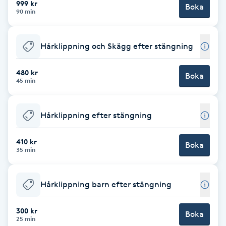
999 kr
Boka
90 min
Brynformning
Hårklippning och Skägg efter stängning
Brynfärgning
480 kr
Brynplockning
Boka
45 min
Bröllopsuppsättning
Hårklippning efter stängning
C
410 kr
Celluliter
Boka
35 min
Coachning
Hårklippning barn efter stängning
Color correction
300 kr
Boka
25 min