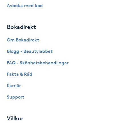
Hårborttagning
Avboka med kod
Hårbottenbehandling
Bokadirekt
Hårförlängning
Om Bokadirekt
Blogg - Beautylabbet
Hårvård
FAQ - Skönhetsbehandlingar
Hälsa
Fakta & Råd
Hälsprickor
Karriär
I
Support
Idrottsmassage
Villkor
IPL