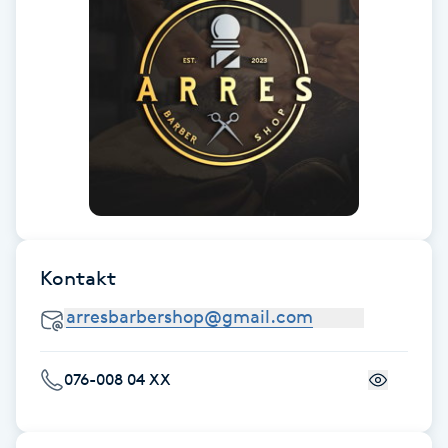
Fransk manikyr
Fransrengöring
Frekvensterapi
Friskvård
Friskvårdsmassage
Kontakt
Frisör
Funktionsanalys
076-008 04 XX
Färgning