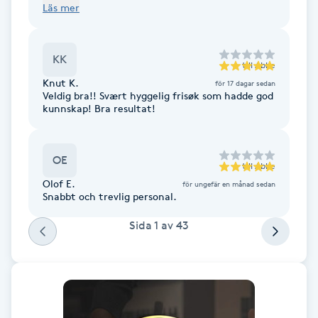
Läs mer
Fotsvamp
Fotvård
KK
till
Abbe
Knut K.
för 17 dagar sedan
Fransar
Veldig bra!! Svært hyggelig frisøk som hadde god
kunnskap! Bra resultat!
Fransborttagning
OE
till
Abbe
Fransfärgning
Olof E.
för ungefär en månad sedan
Snabbt och trevlig personal.
Fransförlängning
Sida
1
av
43
Fransförlängning Megavolym
Fransförlängning Volym