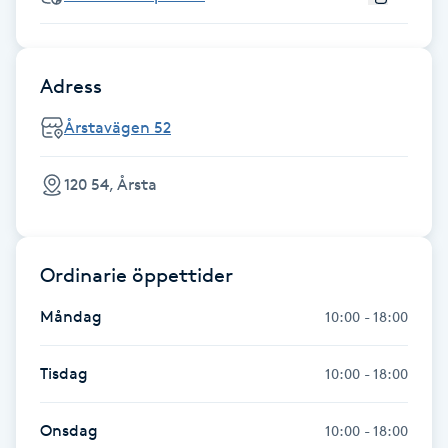
Cryoterapi
D
Adress
Damklippning
Årstavägen 52
Dermapen
120 54, Årsta
Diamantslipning
E
Ordinarie öppettider
Enzympeeling
Måndag
10:00 - 18:00
Extensions
Tisdag
10:00 - 18:00
Extensions borttagning
Onsdag
10:00 - 18:00
Eyeliner-tatuering