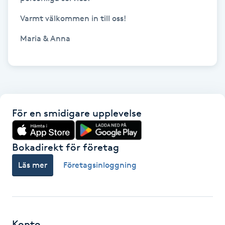
Fotsvamp
Varmt välkommen in till oss!

Fotvård
Maria & Anna

Fransar
Fransborttagning
För en smidigare upplevelse
Fransfärgning
Bokadirekt för företag
Fransförlängning
Läs mer
Företagsinloggning
Fransförlängning Megavolym
Fransförlängning Volym
Konto