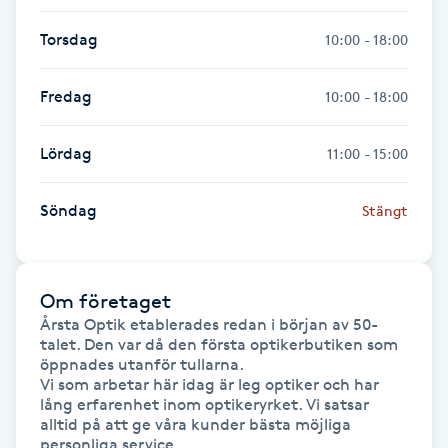
F
Torsdag
10:00 - 18:00
Face framing
Fredag
10:00 - 18:00
Faceliftmassage
Lördag
11:00 - 15:00
Fet hårbotten
Söndag
Stängt
Fettreducering
Om företaget
Fibromassage
Årsta Optik etablerades redan i början av 50-
talet. Den var då den första optikerbutiken som 
Fillers
öppnades utanför tullarna.

Vi som arbetar här idag är leg optiker och har 
lång erfarenhet inom optikeryrket. Vi satsar 
Fotmassage
alltid på att ge våra kunder bästa möjliga 
personliga service.
