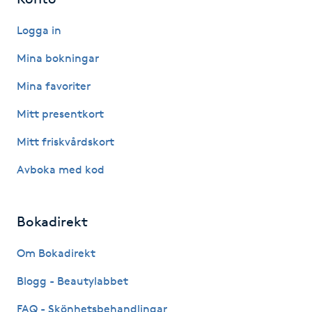
Fransk manikyr
Logga in
Fransrengöring
Mina bokningar
Mina favoriter
Frekvensterapi
Mitt presentkort
Friskvård
Mitt friskvårdskort
Avboka med kod
Friskvårdsmassage
Frisör
Bokadirekt
Funktionsanalys
Om Bokadirekt
Blogg - Beautylabbet
Färgning
FAQ - Skönhetsbehandlingar