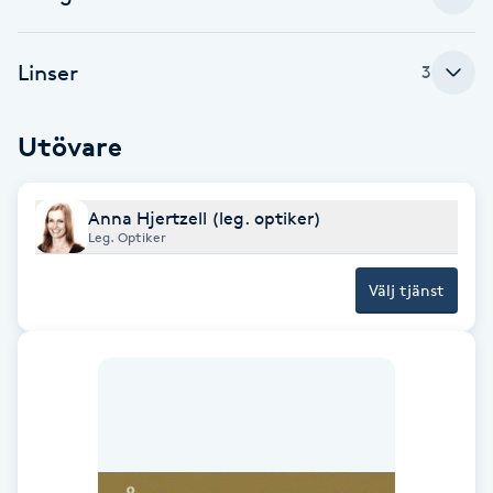
Babylights
Linser
3
Balayage
Utövare
Bambumassage
Anna Hjertzell (leg. optiker)
Barber
Leg. Optiker
Barnklippning
Välj tjänst
BIAB
Blowout
Bottenfärg