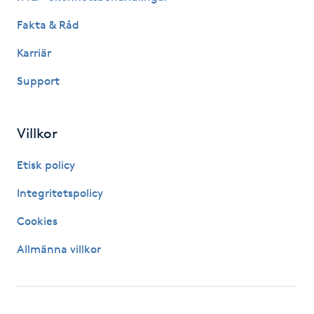
Föning
Fakta & Råd
G
Karriär
Gel naglar
Support
Gelenaglar
Villkor
Gellack
Etisk policy
Gellack med förstärkning
Integritetspolicy
Cookies
Gravidmassage
Allmänna villkor
Gravidyoga
Gruppträning