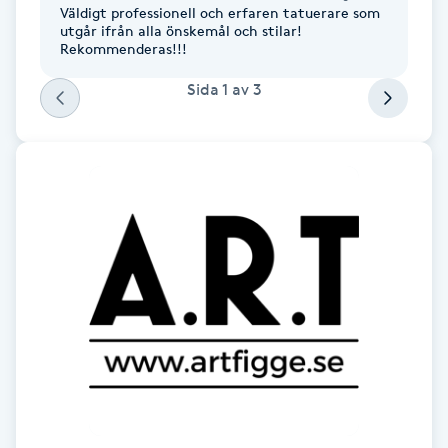
Cryoterapi
Väldigt professionell och erfaren tatuerare som
utgår ifrån alla önskemål och stilar!
D
Rekommenderas!!!
Damklippning
Sida
1
av
3
Dermapen
Diamantslipning
E
Enzympeeling
Extensions
Extensions borttagning
Eyeliner-tatuering