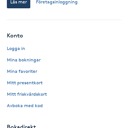
Läs mer
Företagsinloggning
Föning
G
Gel naglar
Konto
Gelenaglar
Logga in
Mina bokningar
Gellack
Mina favoriter
Gellack med förstärkning
Mitt presentkort
Gravidmassage
Mitt friskvårdskort
Avboka med kod
Gravidyoga
Gruppträning
Bokadirekt