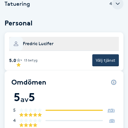
Tatuering
4
Babylights
Personal
Balayage
Bambumassage
Fredric Lucifer
Barber
5.0
Välj tjänst
13
betyg
Barnklippning
Omdömen
BIAB
5
5
av
Blowout
5
(
13
)
4
(
0
)
Bottenfärg