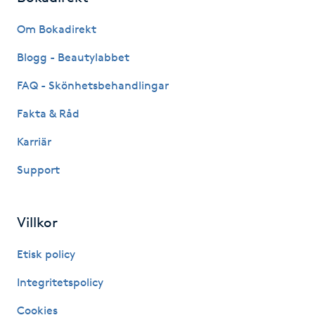
Om Bokadirekt
Gua Sha-massage
H
Blogg - Beautylabbet
FAQ - Skönhetsbehandlingar
Hatha Yoga
Fakta & Råd
Headspa
Karriär
Healing
Support
Herrklippning
Villkor
HIFU
Etisk policy
Integritetspolicy
Hollywood Peel
Cookies