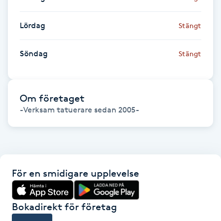
Fransk manikyr
Lördag
Stängt
Fransrengöring
Söndag
Stängt
Frekvensterapi
Friskvård
Om företaget
Friskvårdsmassage
Frisör
För en smidigare upplevelse
Funktionsanalys
Färgning
Bokadirekt för företag