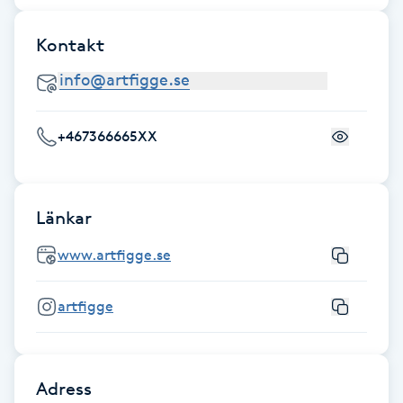
F
Kontakt
Face framing
Faceliftmassage
+467366665XX
Fet hårbotten
Länkar
Fettreducering
www.artfigge.se
Fibromassage
artfigge
Fillers
Fotmassage
Adress