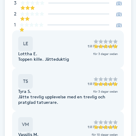
3
(
0
)
Brynformning
2
(
0
)
1
(
0
)
Brynfärgning
LE
Brynplockning
till
Fredric Lucifer
Lottha E.
för 3 dagar sedan
Toppen kille. Jätteduktig
Bröllopsuppsättning
C
TS
till
Fredric Lucifer
Celluliter
Tyra S.
för 3 dagar sedan
Jätte trevlig upplevelse med en trevlig och
pratglad tatuerare.
Coachning
Color correction
VM
till
Fredric Lucifer
Vassilis M.
för 10 dagar sedan