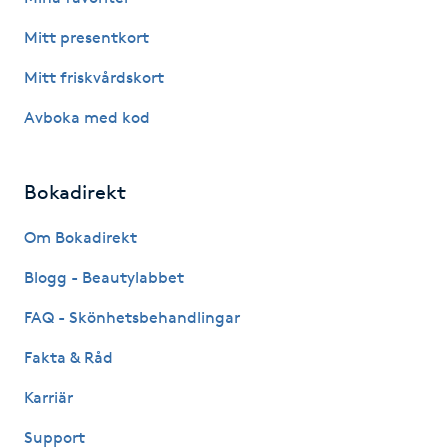
Hårborttagning
Mitt presentkort
Hårbottenbehandling
Mitt friskvårdskort
Avboka med kod
Hårförlängning
Hårvård
Bokadirekt
Hälsa
Om Bokadirekt
Blogg - Beautylabbet
Hälsprickor
FAQ - Skönhetsbehandlingar
I
Fakta & Råd
Idrottsmassage
Karriär
IPL
Support