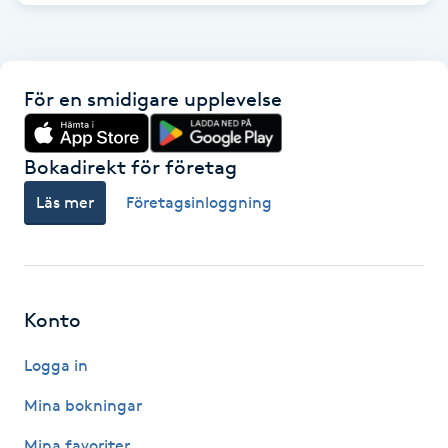
Hot Stone Massage
Hot yoga
För en smidigare upplevelse
Hudföryngring
Bokadirekt för företag
Huduppstramning
Läs mer
Företagsinloggning
Hudvård
Hyaluronsyra
Konto
Hyperhidros
Logga in
Hypnos
Mina bokningar
Mina favoriter