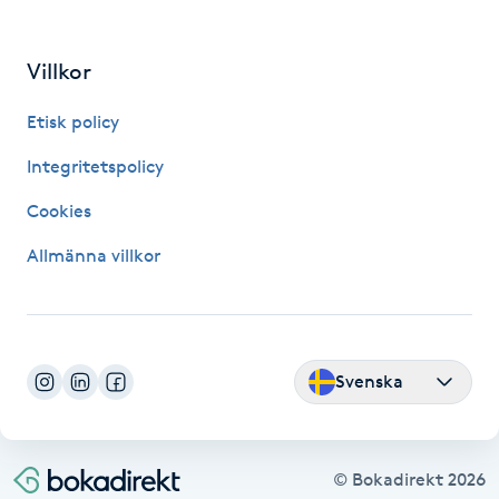
IPL hårborttagning
Villkor
IR-massage
Etisk policy
J
Integritetspolicy
Japansk massage
Cookies
K
Allmänna villkor
K18
Katun fransar
Svenska
Kemisk peeling
Keratinbehandling
© Bokadirekt
2026