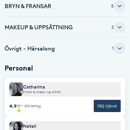
Cryoterapi
BRYN & FRANSAR
5
D
Damklippning
MAKEUP & UPPSÄTTNING
2
Dermapen
Övrigt - Hårsalong
1
Diamantslipning
E
Personal
Enzympeeling
Catharina
Frisör & make-up artist
Extensions
4.9
Välj tjänst
256
betyg
Extensions borttagning
Natali
Eyeliner-tatuering