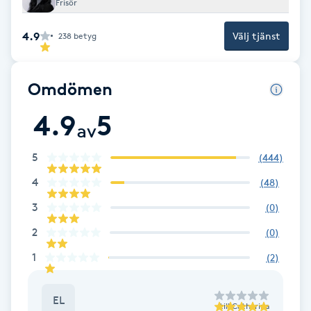
Frisör
F
4.9
Välj tjänst
238
betyg
Face framing
Omdömen
Faceliftmassage
4.9
5
av
Fet hårbotten
5
(
444
)
Fettreducering
4
(
48
)
3
(
0
)
Fibromassage
2
(
0
)
Fillers
1
(
2
)
Fotmassage
EL
till
Catharina