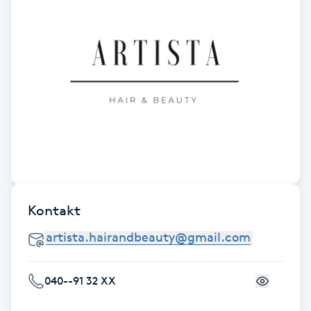
Fransk manikyr
Fransrengöring
Frekvensterapi
Friskvård
Friskvårdsmassage
Frisör
Kontakt
Funktionsanalys
040--91 32 XX
Färgning