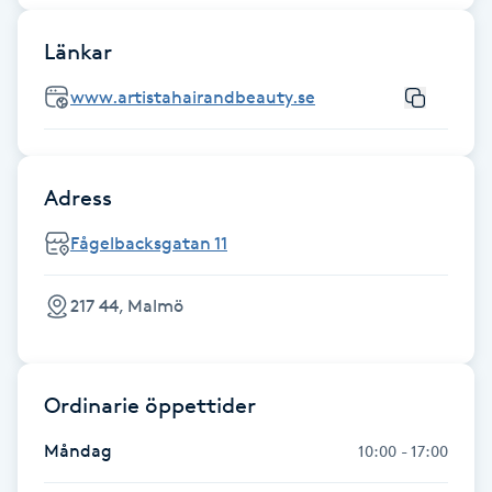
Föning
Länkar
G
www.artistahairandbeauty.se
Gel naglar
Gelenaglar
Adress
Gellack
Fågelbacksgatan 11
Gellack med förstärkning
217 44, Malmö
Gravidmassage
Ordinarie öppettider
Gravidyoga
Måndag
10:00 - 17:00
Gruppträning