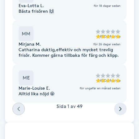
Eva-Lotta L.
Fotsvamp
för 18 dagar sedan
Bästa frisören 🙌
Fotvård
MM
till
Catharina
Fransar
Mirjana M.
för 26 dagar sedan
Catharina duktig,effektiv och mycket trevlig
frisör. Kommer gärna tillbaka för färg och klipp.
Fransborttagning
Fransfärgning
ME
till
Catharina
Marie-Louise E.
för ungefär en månad sedan
Fransförlängning
Alltid lika nöjd 🤩
Sida
1
av
49
Fransförlängning Megavolym
Fransförlängning Volym