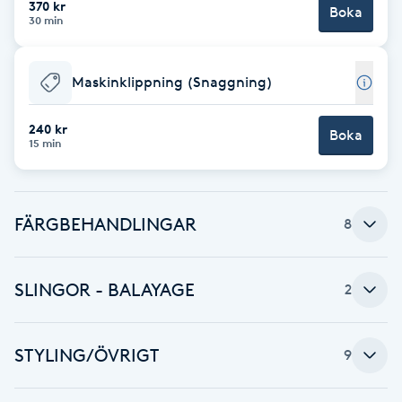
370 kr
Boka
30 min
Brynformning
Maskinklippning (Snaggning)
Brynfärgning
240 kr
Brynplockning
Boka
15 min
Bröllopsuppsättning
C
FÄRGBEHANDLINGAR
8
Celluliter
SLINGOR - BALAYAGE
2
Coachning
STYLING/ÖVRIGT
9
Color correction