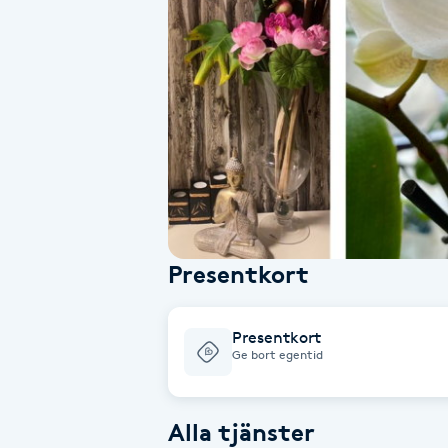
Alternativmedicin
Andningsmassage
Ansiktslyft utan kirurgi
Aromamassage
Ashtanga Yoga
Presentkort
Ayurveda
Presentkort
Ayurvedisk Massage
Ge bort egentid
Ansiktsbehandling djuprengörande
Alla tjänster
B