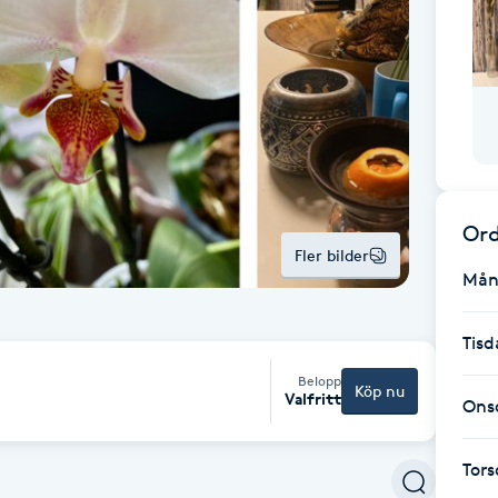
Ord
Fler bilder
Mån
Tisd
Belopp
Köp nu
Valfritt
Ons
Tor