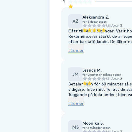
Eyeliner-tatuering
1
F
Aleksandra Z.
AZ
för 8 dagar sedan
Face framing
till
Arun 3
Gått till Arun 3 gånger. Varit h
Rekomenderar starkt de är supe
Faceliftmassage
efter barnafödande. De läker m
överflödig vätska som sitter fa
Läs mer
Fet hårbotten
Jessica M.
JM
Fettreducering
för ungefär en månad sedan
till
Arun 2
Betalar man för 60 minuter så ska det
tidigare. Inte mitt fel att de s
Fibromassage
Tuggande på kola under tiden va
draperiet öppet när jag skulle t
Läs mer
allt hördes. Massagen var ok me
Fillers
inte tillbaks…
Moonika S.
Fotmassage
MS
för 2 månader sedan
till
Arun 3