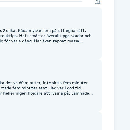
(
1
)
os 2 olika. Båda mycket bra på sitt egna sätt.
rduktiga. Haft smärtor överallt pga skador och
ig för varje gång. Har även tappat massa
st inuti min kropp. Över förväntan bra massage!
 va 60 minuter, inte sluta fem minuter
tartade fem minuter sent. Jag var i god tid.
r heller ingen höjdare att lyssna på. Lämnade
a av mig. Nåt tunt emellan till kunden bredvid så
n inte mer än så. Sa inte ens hej då. Kommer