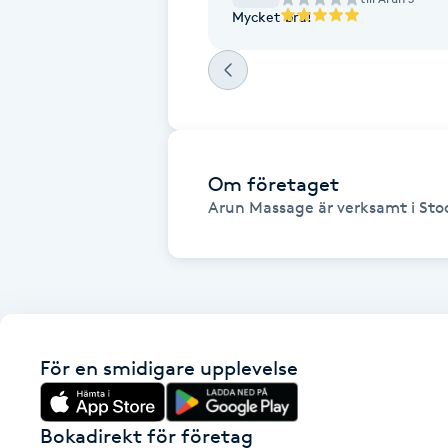
Mycket bra!
Fotsvamp
Fotvård
Fransar
Om företaget
Fransborttagning
Arun Massage är verksamt i Sto
Fransfärgning
Fransförlängning
Fransförlängning Megavolym
För en smidigare upplevelse
Fransförlängning Volym
Bokadirekt för företag