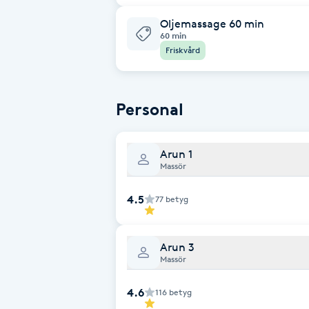
Oljemassage 60 min
Brynformning
60 min
Friskvård
Brynfärgning
Personal
Brynplockning
Bröllopsuppsättning
Arun 1
Massör
C
4.5
77
betyg
Celluliter
Coachning
Arun 3
Massör
Color correction
4.6
116
betyg