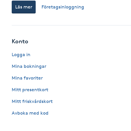
Läs mer
Företagsinloggning
Fransk manikyr
Fransrengöring
Konto
Frekvensterapi
Logga in
Friskvård
Mina bokningar
Friskvårdsmassage
Mina favoriter
Mitt presentkort
Frisör
Mitt friskvårdskort
Funktionsanalys
Avboka med kod
Färgning