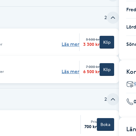
Fre
2
Lör
3 500 kr
Köp
Sön
Läs mer
3 300 kr
er
7 000 kr
Köp
Ko
Läs mer
6 500 kr
der
2
Pris
Boka
700 kr
Län