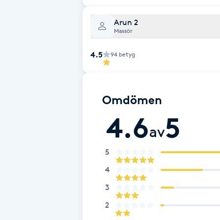
Cryoterapi
D
Arun 2
Massör
Damklippning
4.5
94
betyg
Dermapen
Omdömen
Diamantslipning
4.6
5
E
av
Enzympeeling
5
Extensions
4
3
Extensions borttagning
2