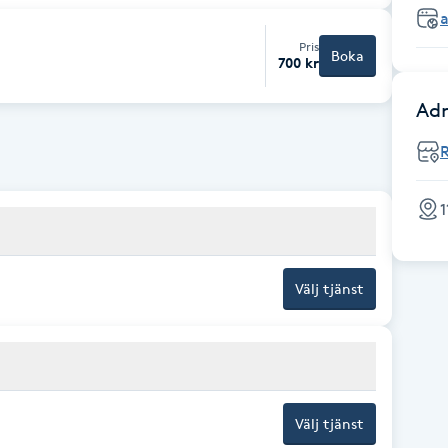
Pris
Boka
700 kr
Adr
1
Välj tjänst
Välj tjänst