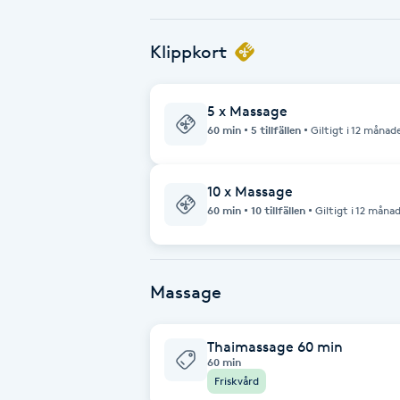
Babylights
Klippkort
Balayage
5 x Massage
60 min
5 tillfällen
Giltigt i 12 månad
Bambumassage
Barber
10 x Massage
60 min
10 tillfällen
Giltigt i 12 måna
Barnklippning
BIAB
Massage
Blowout
Thaimassage 60 min
60 min
Friskvård
Bottenfärg