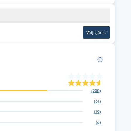
Välj tjänst
(
200
)
(
61
)
(
19
)
(
6
)