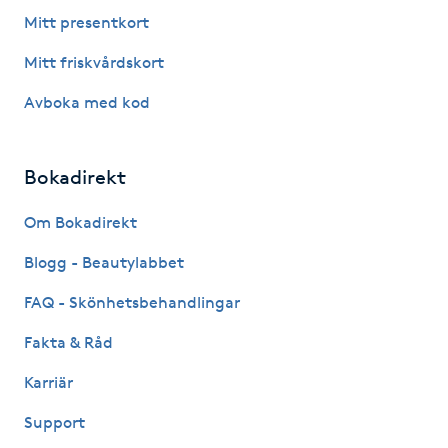
Hårborttagning
Mitt presentkort
Mitt friskvårdskort
Hårbottenbehandling
Avboka med kod
Hårförlängning
Bokadirekt
Hårvård
Om Bokadirekt
Hälsa
Blogg - Beautylabbet
Hälsprickor
FAQ - Skönhetsbehandlingar
I
Fakta & Råd
Idrottsmassage
Karriär
Support
IPL