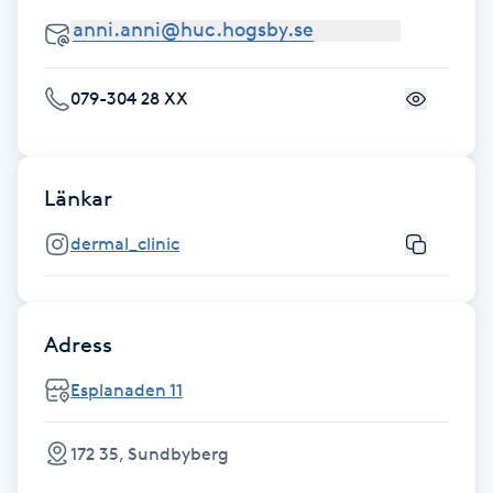
Fransk manikyr
Fransrengöring
079-304 28 XX
Frekvensterapi
Länkar
Friskvård
dermal_clinic
Friskvårdsmassage
Frisör
Adress
Esplanaden 11
Funktionsanalys
Färgning
172 35, Sundbyberg