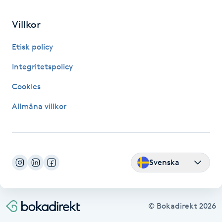
IPL hårborttagning
Villkor
IR-massage
Etisk policy
J
Integritetspolicy
Japansk massage
Cookies
K
Allmäna villkor
K18
Katun fransar
Svenska
Kemisk peeling
© Bokadirekt
2026
Keratinbehandling