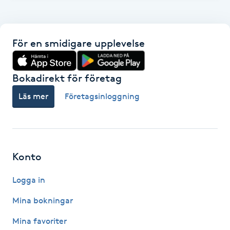
Hot Stone Massage
Hot yoga
För en smidigare upplevelse
Hudföryngring
Bokadirekt för företag
Huduppstramning
Läs mer
Företagsinloggning
Hudvård
Hyaluronsyra
Konto
Hyperhidros
Logga in
Mina bokningar
Hypnos
Mina favoriter