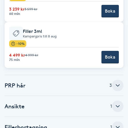
3 239 kr
3 599 kr
Babylights
Boka
60 min
Balayage
Filler 3ml
Kampanjpris till 8 aug
Bambumassage
-10%
4 499 kr
4 999 kr
Boka
Barber
75 min
Barnklippning
PRP hår
3
BIAB
Ansikte
Blowout
1
Bottenfärg
Fillerbortagning
1