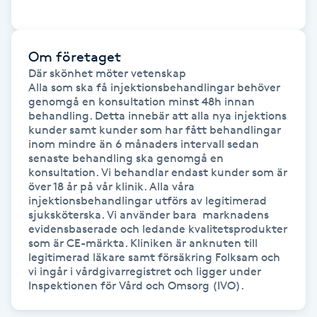
Gua Sha-massage
H
Om företaget
Där skönhet möter vetenskap

Hatha Yoga
Alla som ska få injektionsbehandlingar behöver 
genomgå en konsultation minst 48h innan 
behandling. Detta innebär att alla nya injektions 
Headspa
kunder samt kunder som har fått behandlingar 
inom mindre än 6 månaders intervall sedan 
senaste behandling ska genomgå en 
Healing
konsultation. Vi behandlar endast kunder som är 
över 18 år på vår klinik. Alla våra 
injektionsbehandlingar utförs av legitimerad 
Herrklippning
sjuksköterska. Vi använder bara  marknadens 
evidensbaserade och ledande kvalitetsprodukter 
som är CE-märkta. Kliniken är anknuten till 
HIFU
legitimerad läkare samt försäkring Folksam och 
vi ingår i vårdgivarregistret och ligger under 
Hollywood Peel