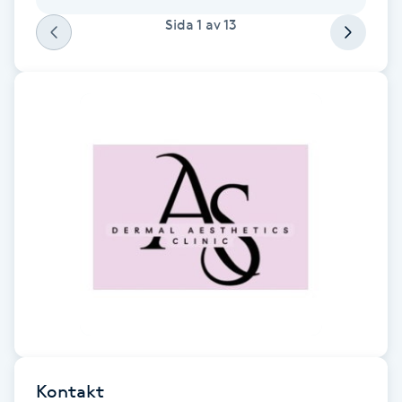
Fotsvamp
Sida
1
av
13
Fotvård
Fransar
Fransborttagning
Fransfärgning
Fransförlängning
Fransförlängning Megavolym
Fransförlängning Volym
Kontakt