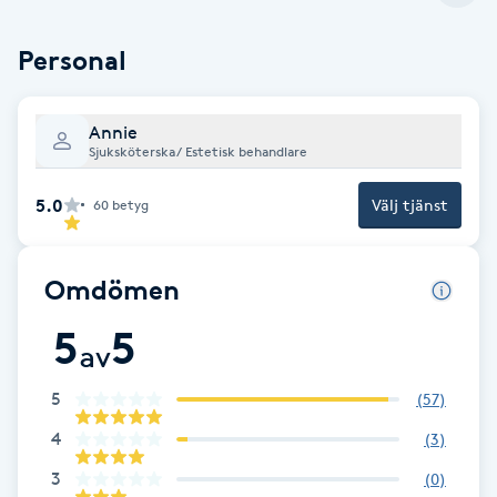
Cryoterapi
D
Personal
Damklippning
Annie
Sjuksköterska/ Estetisk behandlare
Dermapen
5.0
Välj tjänst
60
betyg
Diamantslipning
E
Omdömen
Enzympeeling
5
5
av
Extensions
5
(
57
)
Extensions borttagning
4
(
3
)
3
(
0
)
Eyeliner-tatuering