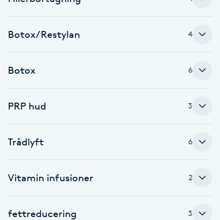
Brynformning
Botox/Restylan
4
Brynfärgning
Botox
6
Brynplockning
Bröllopsuppsättning
PRP hud
3
C
Celluliter
Trådlyft
6
Coachning
Vitamin infusioner
2
Color correction
fettreducering
3