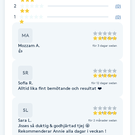
2
(
0
)
F
1
(
0
)
Face framing
MA
till
Annie
Faceliftmassage
Mozzam A.
för 3 dagar sedan
👍
Fet hårbotten
SR
Fettreducering
till
Annie
Sofia R.
för 12 dagar sedan
Alltid lika fint bemötande och resultat ❤️
Fibromassage
Fillers
SL
till
Annie
Sara L.
för 2 månader sedan
Fotmassage
Jisses så duktig & godhjärtad tjej 🤩
Rekommenderar Annie alla dagar i veckan !