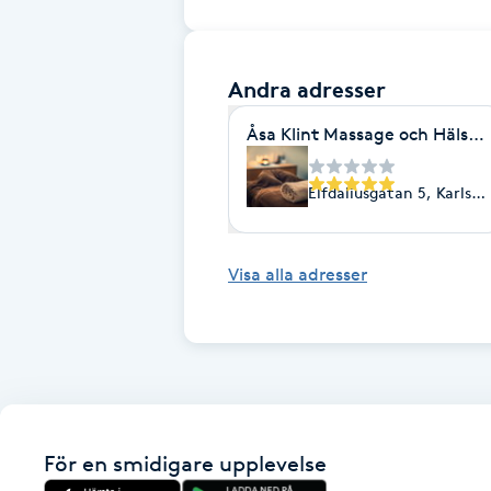
Fotsvamp
Andra adresser
Fotvård
Åsa Klint Massage och Hälsa-M
Fransar
Elfdaliusgatan 5, Karlsta
Fransborttagning
Visa alla adresser
Fransfärgning
Fransförlängning
Fransförlängning Megavolym
Fransförlängning Volym
För en smidigare upplevelse