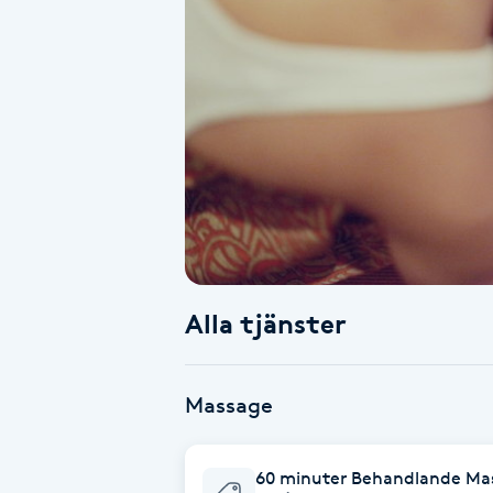
Alternativmedicin
Andningsmassage
Ansiktslyft utan kirurgi
Aromamassage
Ashtanga Yoga
Alla tjänster
Ayurveda
Ayurvedisk Massage
Massage
Ansiktsbehandling djuprengörande
60 minuter Behandlande Ma
B