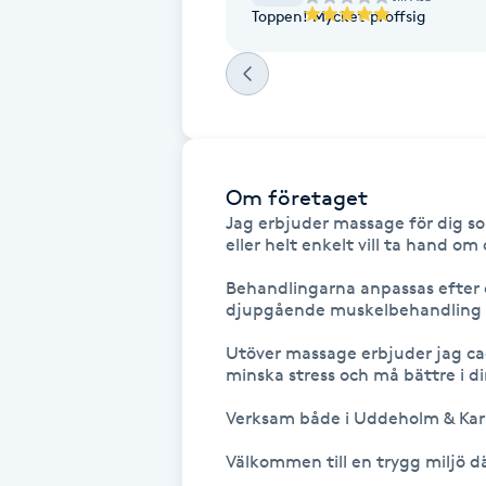
Eyeliner-tatuering
Toppen! Mycket proffsig
F
Face framing
Faceliftmassage
Om företaget
Fet hårbotten
Jag erbjuder massage för dig so
eller helt enkelt vill ta hand om 
Fettreducering
Behandlingarna anpassas efter 
djupgående muskelbehandling ell
Fibromassage
Utöver massage erbjuder jag cach
minska stress och må bättre i di
Fillers
Verksam både i Uddeholm & Karl
Fotmassage
Välkommen till en trygg miljö dä