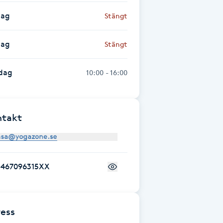
dag
Stängt
dag
Stängt
dag
10:00 - 16:00
ntakt
+467096315XX
ess