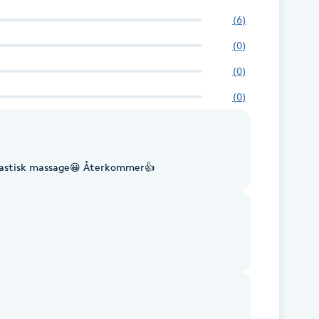
(
6
)
(
0
)
(
0
)
(
0
)
tastisk massage😀 Återkommer👍