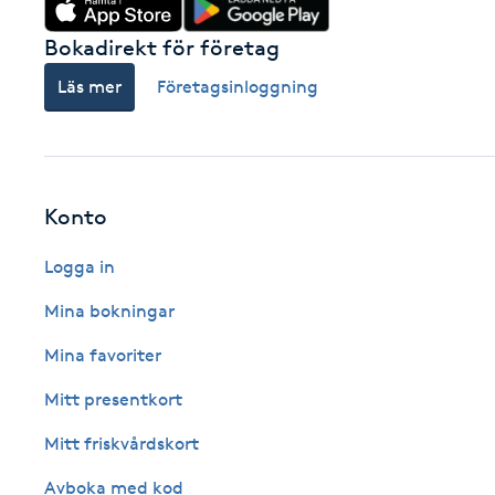
Fransk manikyr
Bokadirekt för företag
Läs mer
Företagsinloggning
Fransrengöring
Frekvensterapi
Konto
Friskvård
Logga in
Friskvårdsmassage
Mina bokningar
Frisör
Mina favoriter
Mitt presentkort
Funktionsanalys
Mitt friskvårdskort
Färgning
Avboka med kod