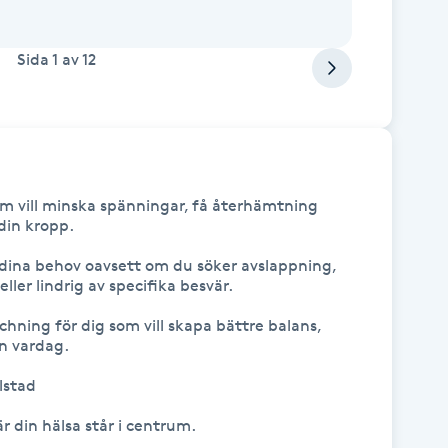
Sida
1
av
12
m vill minska spänningar, få återhämtning 
din kropp.

dina behov oavsett om du söker avslappning, 
er lindrig av specifika besvär.

ning för dig som vill skapa bättre balans, 
n vardag.

stad 

r din hälsa står i centrum.