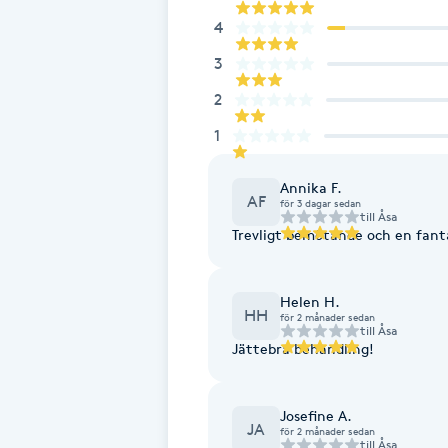
Cryoterapi
4
D
3
Damklippning
2
1
Dermapen
Annika F.
AF
Diamantslipning
för 3 dagar sedan
till
Åsa
Trevligt bemötande och en fan
E
Enzympeeling
Helen H.
HH
för 2 månader sedan
till
Åsa
Extensions
Jättebra behandling!
Extensions borttagning
Josefine A.
JA
för 2 månader sedan
till
Åsa