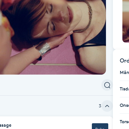
Ord
Mån
Tisd
Ons
3
Tor
ssage