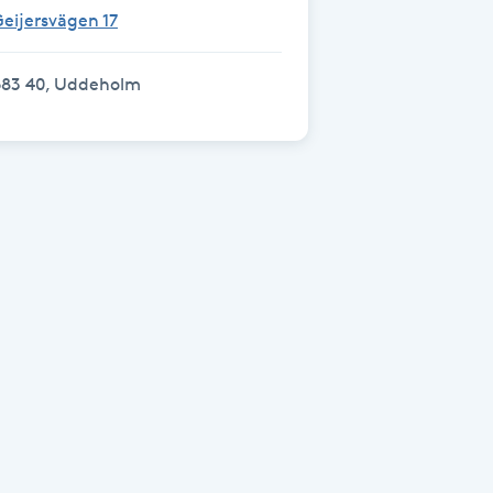
eijersvägen 17
683 40, Uddeholm