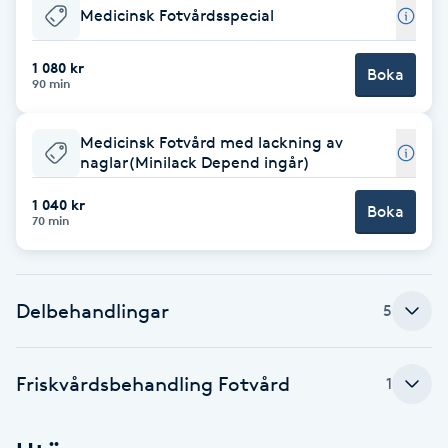
Medicinsk Fotvårdsspecial
Babylights
1 080 kr
Boka
90 min
Balayage
Medicinsk Fotvård med lackning av
Bambumassage
naglar(Minilack Depend ingår)
Barber
1 040 kr
Boka
70 min
Barnklippning
Delbehandlingar
5
BIAB
Blowout
Friskvårdsbehandling Fotvård
1
Bottenfärg