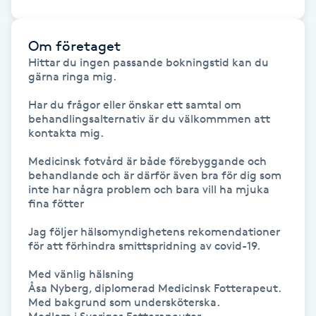
Föning
G
Om företaget
Hittar du ingen passande bokningstid kan du 
Gel naglar
gärna ringa mig.

Har du frågor eller önskar ett samtal om 
Gelenaglar
behandlingsalternativ är du välkommmen att 
kontakta mig. 

Gellack
Medicinsk fotvård är både förebyggande och 
behandlande och är därför även bra för dig som 
Gellack med förstärkning
inte har några problem och bara vill ha mjuka 
fina fötter

Gravidmassage
Jag följer hälsomyndighetens rekomendationer 
för att förhindra smittspridning av covid-19.

Gravidyoga
Med vänlig hälsning

Åsa Nyberg, diplomerad Medicinsk Fotterapeut.

Med bakgrund som undersköterska.

Gruppträning