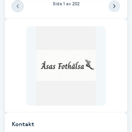
Sida
1
av
202
F
Face framing
Faceliftmassage
Fet hårbotten
Fettreducering
Fibromassage
Fillers
Fotmassage
Kontakt