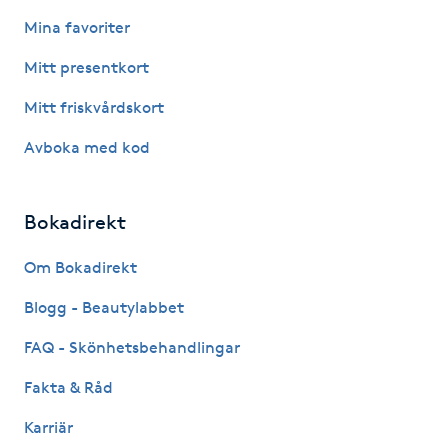
Hot Stone Massage
Mina favoriter
Mitt presentkort
Hot yoga
Mitt friskvårdskort
Hudföryngring
Avboka med kod
Huduppstramning
Bokadirekt
Hudvård
Om Bokadirekt
Hyaluronsyra
Blogg - Beautylabbet
FAQ - Skönhetsbehandlingar
Hyperhidros
Fakta & Råd
Hypnos
Karriär