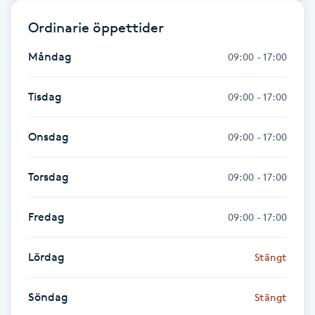
Fransk manikyr
Ordinarie öppettider
Fransrengöring
Måndag
09:00 - 17:00
Frekvensterapi
Tisdag
09:00 - 17:00
Friskvård
Onsdag
09:00 - 17:00
Friskvårdsmassage
Torsdag
09:00 - 17:00
Frisör
Fredag
09:00 - 17:00
Funktionsanalys
Lördag
Stängt
Färgning
Söndag
Stängt