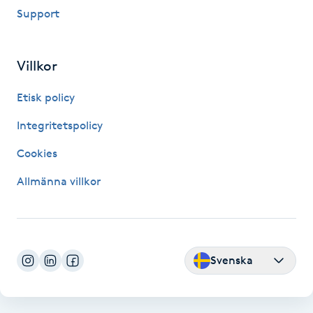
Hårborttagning
Support
Hårbottenbehandling
Villkor
Hårförlängning
Etisk policy
Integritetspolicy
Hårvård
Cookies
Hälsa
Allmänna villkor
Hälsprickor
I
Idrottsmassage
Svenska
IPL