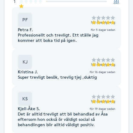
Cryoterapi
1
(
6
)
D
PF
till
Åsa Nyberg
Damklippning
Petra F.
för 5 dagar sedan
Professionellt och trevligt. Ett ställe jag
kommer att boka tid på igen.
Dermapen
Diamantslipning
KJ
till
Åsa Nyberg
E
Kristina J.
för 16 dagar sedan
Super trevligt besök, trevlig tjej ,duktig
Enzympeeling
Extensions
KS
till
Åsa Nyberg
Kjell-Åke S.
för 19 dagar sedan
Det är alltid trevligt att bli behandlad av Åsa
Extensions borttagning
eftersom hon också ör väldigt social så
behandlingen blir alltid väldigt positiv.
Eyeliner-tatuering