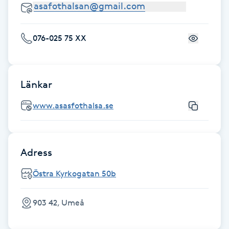
Fotsvamp
076-025 75 XX
Fotvård
Fransar
Länkar
Fransborttagning
www.asasfothalsa.se
Fransfärgning
Adress
Fransförlängning
Östra Kyrkogatan 50b
Fransförlängning Megavolym
903 42, Umeå
Fransförlängning Volym