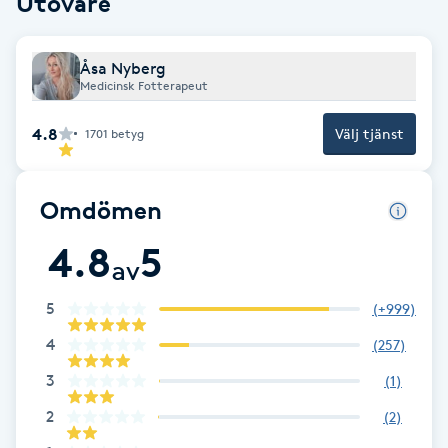
Utövare
Brynformning
Åsa Nyberg
Medicinsk Fotterapeut
Brynfärgning
4.8
Välj tjänst
1701
betyg
Brynplockning
Bröllopsuppsättning
Omdömen
C
4.8
5
av
Celluliter
5
(
+999
)
Coachning
4
(
257
)
3
(
1
)
Color correction
2
(
2
)