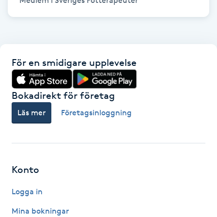
Medlem i Sveriges Fotterapeuter
Gua Sha-massage
H
Hatha Yoga
För en smidigare upplevelse
Headspa
Bokadirekt för företag
Läs mer
Företagsinloggning
Healing
Herrklippning
Konto
HIFU
Logga in
Hollywood Peel
Mina bokningar