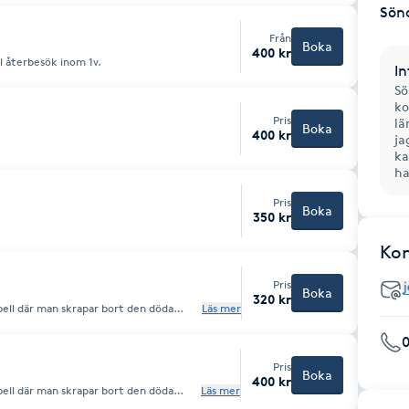
Sön
Från
Boka
400 kr
l återbesök inom 1v.
In
Sö
ko
Pris
lä
Boka
400 kr
ja
ka
ha
Pris
Boka
350 kr
Ko
Pris
Boka
320 kr
pell där man skrapar bort den döda
Läs mer
vänds vårtfri alt frysning beroende på
0
Pris
Boka
400 kr
pell där man skrapar bort den döda
Läs mer
vänds vårtfri alt frysning beroende på