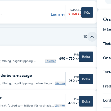
3 450 kr
Köp
Läs mer
2 760 kr
er
Ord
Mån
10
Tisd
Pris
Boka
Ons
690 - 750 kr
 filning, nagelklippning,
Läs mer
ng av t.ex. liktornar
s med en skön fotmassage.
Tor
underbensmassage
Pris
Boka
950 kr
 filning, nagelklippning, behandling av
Läs mer
Fre
der.
t/underbens massage.
r
Pris
Lör
Boka
450 kr
cinskt fotbad som hjälper förhårdnader
Läs mer
och avslutas med massage med en