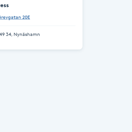
ess
Grevgatan 20E
149 34, Nynäshamn