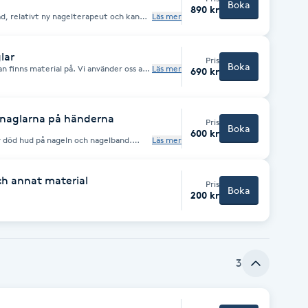
Boka
890 kr
d, relativt ny nagelterapeut och kan
Läs mer
mt innebär att terapeuten inte behärskar
m man lär sig grundutbildnings naglar så
erdekorationer etc med en kortare
rm)
lar
Pris
Boka
dan finns material på. Vi använder oss av
Läs mer
690 kr
 naglarna på händerna
Pris
Boka
600 kr
v död hud på nageln och nagelband.
Läs mer
 å sitta bättre sedan lackas nageln med
ne lack.
ch annat material
Pris
Boka
200 kr
3