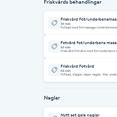
Friskvårds behandlingar
Fotsvamp
Friskvård Fot/underbensmas
Fotvård
30 min
Fotbad med fotmassage/underbensma
Fransar
Fotvård fot/underbens mas
60 min
Fransborttagning
Friskvård Fotvård med fot/underbens massage: Ingår: Fotbad
naglar, filning av nagelplattan rensing 
avslutas med en avkopplande fot och 
Fransfärgning
Friskvård Fotvård
50 min
Fotbad, klipper slipar naglar, filar un
Fransförlängning
Fransförlängning Megavolym
Naglar
Fransförlängning Volym
Nytt set gele naglar