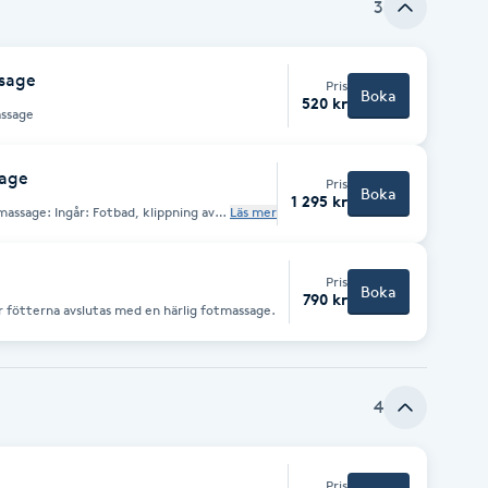
3
sage
Pris
Boka
520 kr
ssage
sage
Pris
Boka
1 295 kr
, klippning av
Läs mer
av naglarna slipning under foten.
underbens massage
Pris
Boka
790 kr
der fötterna avslutas med en härlig fotmassage.
4
Pris