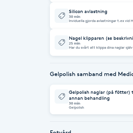
kund och behov.
Cryoterapi
Silicon avlastning
D
30 min
Inviduella gjorda avlastningar t.ex vid H
Damklippning
Nagel klipparen (se beskriv
Dermapen
25 min
Har du svårt att klippa dina naglar själ
klipp! endast friska tunna naglar. Behö
fotvård i stället
Diamantslipning
E
Gelpolish samband med Medici
Enzympeeling
Gelpolish naglar (på fötter
annan behandling
Extensions
30 min
Gelpolish
Extensions borttagning
Fotvård