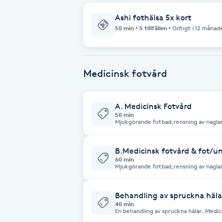
Ashi fothälsa 5x kort
Babylights
50 min
5 tillfällen
Giltigt i 12 månad
Balayage
Medicinsk fotvård
Bambumassage
Barber
A. Medicinsk Fotvård
50 min
Mjukgörande fotbad,rensning av naglar,
behandling av nagelband och nagelplatta. Borttagni
Barnklippning
& förhårdnader. Behandlingen avsluta
B.Medicinsk fotvård & fot/
BIAB
60 min
Mjukgörande fotbad,rensning av naglar,
nagelband och nagelplatta. Borttagning av t.ex. liktornar & förhårdna
Behandlingen avslutas med en skön fo
Blowout
Behandling av spruckna häla
40 min
En behandling av spruckna hälar. Medi
Bottenfärg
att bli mjuka. tar bort förhårdnader 