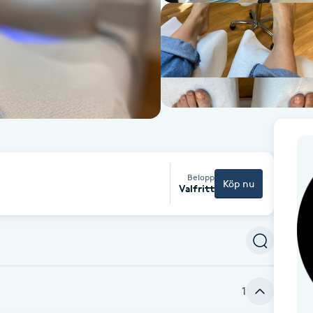
Belopp
Köp nu
Valfritt
1