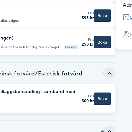
Adr
Pris
Boka
395 kr
allux valgus
ningen)
Pris
Boka
250 kr
v så är detta beh för dig. Snabb Nagel
Läs mer
ver naglarna slipas, boka en medicinsk
nsk fotvård/Estetisk fotvård
1
) tilläggsbehandling i samband med
Pris
Boka
300 kr
4