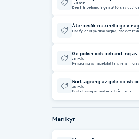
120 min
Den här behandlingen utförs av utbilda
Fransk manikyr
därför ta lite längre tid än vanligt sa
exakt all typ av design el form efterso
som franskt, helfärg el enklare glitt
förlängning. (ej stiletto el ballerina fo
Återbesök naturella gele nag
Fransrengöring
Här fyller vi på dina naglar, där det re
gele från svenska märket Lilly nails.
Frekvensterapi
Gelpolish och behandling av
60 min
Friskvård
Rengöring av nagelplattan, rensning a
Sedan primer för att lacken skall fästa
bas sen färgen två lager och sen topshi
Friskvårdsmassage
Borttagning av gele polish o
30 min
Bortslipning av material från naglar
Frisör
Funktionsanalys
Manikyr
Färgning