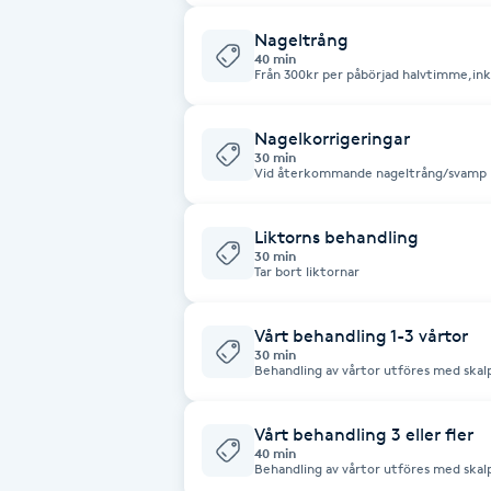
mjukgörande massagekräm.
Nageltrång
Brynformning
40 min
Från 300kr per påbörjad halvtimme,ink
Brynfärgning
Nagelkorrigeringar
30 min
Brynplockning
Vid återkommande nageltrång/svamp
Bröllopsuppsättning
Liktorns behandling
30 min
C
Tar bort liktornar
Celluliter
Vårt behandling 1-3 vårtor
30 min
Behandling av vårtor utföres med skal
Coachning
huden tills man når vårtan, därefter an
kund.
Vårt behandling 3 eller fler
Color correction
40 min
Behandling av vårtor utföres med skal
huden tills man når vårtan, därefter an