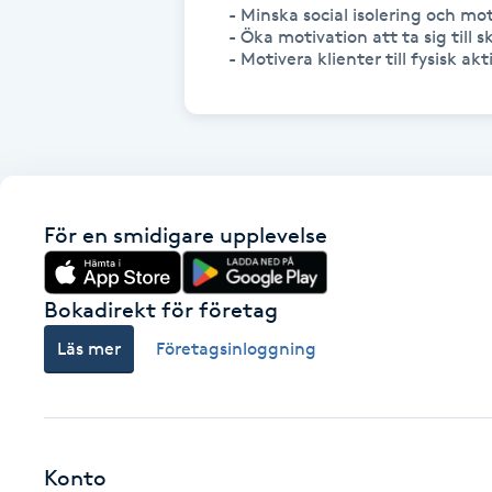
- Minska social isolering och moti
Fotsvamp
- Öka motivation att ta sig till sk
- Motivera klienter till fysisk a
Fotvård
Fransar
Fransborttagning
För en smidigare upplevelse
Fransfärgning
Bokadirekt för företag
Fransförlängning
Läs mer
Företagsinloggning
Fransförlängning Megavolym
Fransförlängning Volym
Konto