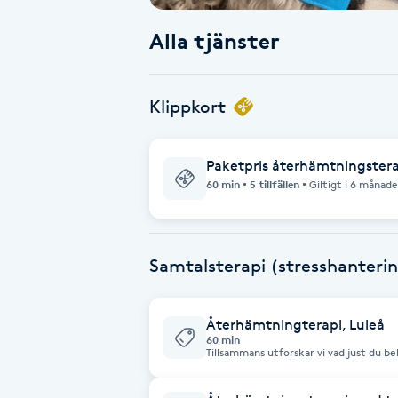
Alla tjänster
Babylights
Balayage
Klippkort
Bambumassage
Paketpris återhämtningstera
60 min
5 tillfällen
Giltigt i 6 månade
Barber
Barnklippning
Samtalsterapi (stresshanteri
BIAB
Återhämtningterapi, Luleå
Blowout
60 min
Tillsammans utforskar vi vad just du be
välbefinnande och minska stressens på
Återhämtningsterapi passar för dig som 
Bottenfärg
annan stressrelaterad ohälsa och önska