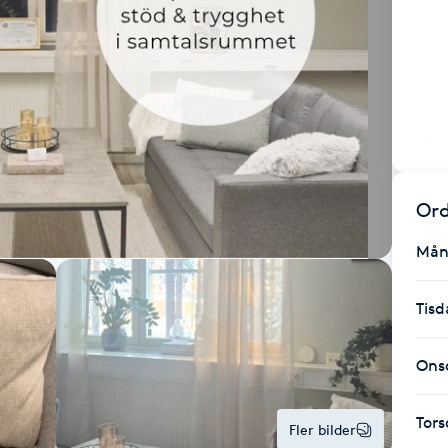
Ord
Mån
Tisd
Ons
Tor
Fler bilder