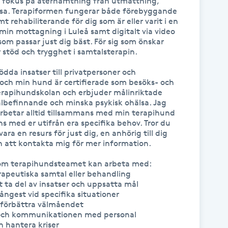
 fokus på återhämtning från utmattning, 
lsa. Terapiformen fungerar både förebyggande 
t rehabiliterande för dig som är eller varit i en 
in mottagning i Luleå samt digitalt via video 
som passar just dig bäst. För sig som önskar 
töd och trygghet i samtalsterapin.

da insatser till privatpersoner och 
och min hund är certifierade som besöks- och 
rapihundskolan och erbjuder målinriktade 
älbefinnande och minska psykisk ohälsa. Jag 
betar alltid tillsammans med min terapihund 
s med er utifrån era specifika behov. Tror du 
ra en resurs för just dig, en anhörig till dig 
 att kontakta mig för mer information.

om terapihundsteamet kan arbeta med:

rapeutiska samtal eller behandling

 ta del av insatser och uppsatta mål

 ångest vid specifika situationer

 förbättra välmåendet

n och kommunikationen med personal

 hantera kriser
