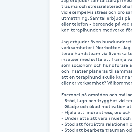
Jag erbjuder samtalsterapi med
Eyeliner-tatuering
trauma och stressrelaterad ohä
F
vid exempelvis stress och oro sam
utmattning. Samtal erbjuds på m
eller telefon - beroende på vad 
Face framing
kan terapihunden medverka för s
Faceliftmassage
Jag erbjuder även hundunderstöd
verksamheter i Norrbotten. Jag 
terapihundsteam via Svenska te
Fet hårbotten
insatser med syfte att främja v
som socionom och hundförare ar
och insatser planeras tillsamman
Fettreducering
att en terapihund skulle kunna va
eller er verksamhet? Välkommen
Fibromassage
Exempel på områden och mål s
- Stöd, lugn och trygghet vid te
- Glädje och ökad motivation att
Fillers
- Hjälp att lindra stress, oro och
- Underlätta att vara i nuet och
Fotmassage
- Stöd att förbättra relatione
- Stöd att bearbeta trauman och