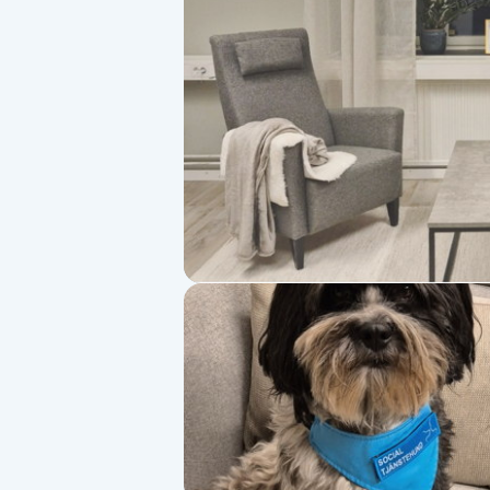
Alternativmedicin
Andningsmassage
Ansiktslyft utan kirurgi
Aromamassage
Ashtanga Yoga
Ayurveda
Ayurvedisk Massage
Ansiktsbehandling djuprengörande
B