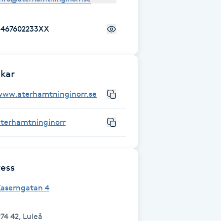
+467602233XX
kar
www.aterhamtninginorr.se
aterhamtninginorr
ess
Kaserngatan 4
74 42, Luleå