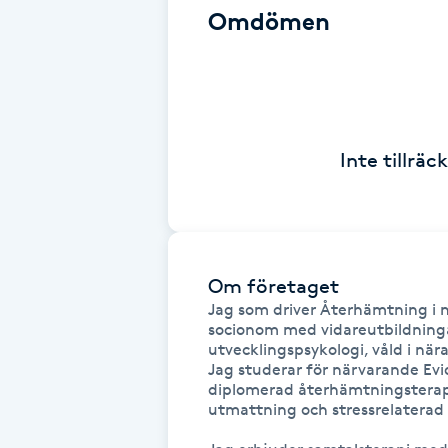
Cryoterapi
Omdömen
D
Damklippning
Dermapen
Inte tillrä
Diamantslipning
E
Om företaget
Enzympeeling
Jag som driver Återhämtning i n
socionom med vidareutbildningar
Extensions
utvecklingspsykologi, våld i när
Jag studerar för närvarande Evi
diplomerad återhämtningsterape
Extensions borttagning
utmattning och stressrelaterad 