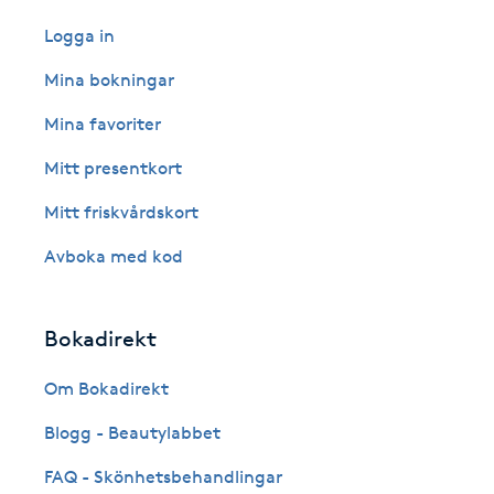
Fransk manikyr
Logga in
Mina bokningar
Fransrengöring
Mina favoriter
Frekvensterapi
Mitt presentkort
Mitt friskvårdskort
Friskvård
Avboka med kod
Friskvårdsmassage
Bokadirekt
Frisör
Om Bokadirekt
Funktionsanalys
Blogg - Beautylabbet
Färgning
FAQ - Skönhetsbehandlingar