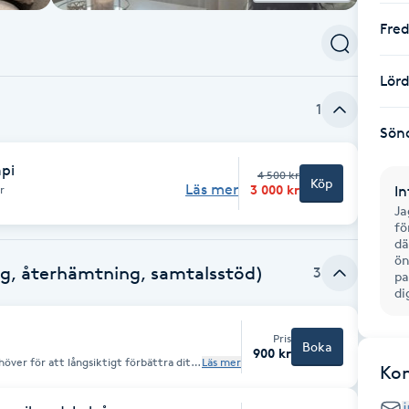
Fre
Lör
1
Sön
pi
4 500 kr
Köp
Läs mer
3 000 kr
r
In
Ja
fö
dä
ön
ng, återhämtning, samtalsstöd)
3
pa
di
Pris
Boka
900 kr
höver för att långsiktigt förbättra ditt
Läs mer
Ko
verkan på ditt liv och mående.
är eller varit utmattad eller lider av
r stöd att finna återhämtning, balans