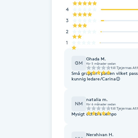
4
Brynformning
3
Brynfärgning
2
1
Brynplockning
Ghada M.
GM
för 5 månader sedan
Bröllopsuppsättning
till
Tjejernas At
Små grupper i passen vilket pas
C
kunnig ledare/Carina😊
Celluliter
natalia m.
NM
för 6 månader sedan
Coachning
till
Tjejernas At
Mysigt och bra tempo
Color correction
Nerxhivan H.