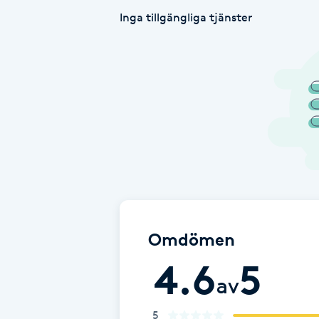
Inga tillgängliga tjänster
Babylights
Balayage
Bambumassage
Barber
Barnklippning
BIAB
Omdömen
4.6
5
Blowout
av
Bottenfärg
5