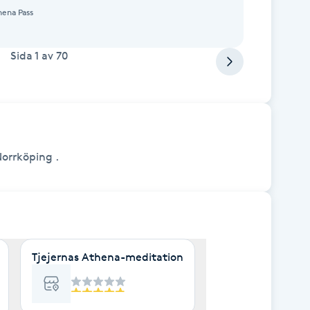
hena Pass
Sida
1
av
70
Norrköping .
ndlingar Sjötullsgatan 1. Ring på klocksn så kommer vi och 
Tjejernas Athena-meditation
ing