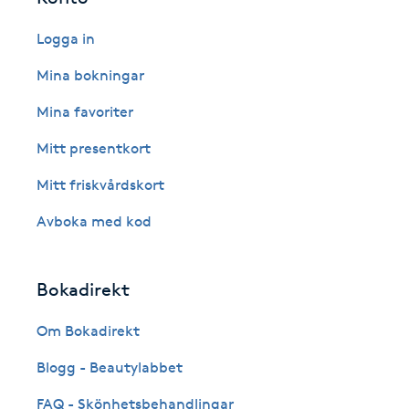
Fotsvamp
Logga in
Mina bokningar
Fotvård
Mina favoriter
Fransar
Mitt presentkort
Fransborttagning
Mitt friskvårdskort
Avboka med kod
Fransfärgning
Fransförlängning
Bokadirekt
Om Bokadirekt
Fransförlängning Megavolym
Blogg - Beautylabbet
Fransförlängning Volym
FAQ - Skönhetsbehandlingar