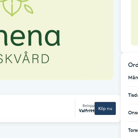
Ord
Mån
Tisd
Belopp
Köp nu
Valfritt
Ons
Tor