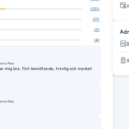
(
231
)
(
17
)
(
5
)
Adr
(
4
)
S
6
hena Pass
sar mig bra. Fint bemötande, trevlig och mycket
hena Pass