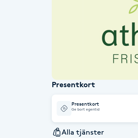
Alternativmedicin
Andningsmassage
Ansiktslyft utan kirurgi
Aromamassage
Ashtanga Yoga
Presentkort
Ayurveda
Presentkort
Ayurvedisk Massage
Ge bort egentid
Ansiktsbehandling djuprengörande
Alla tjänster
B