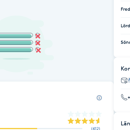
Fre
Lör
Sön
Ko
Län
(
412
)