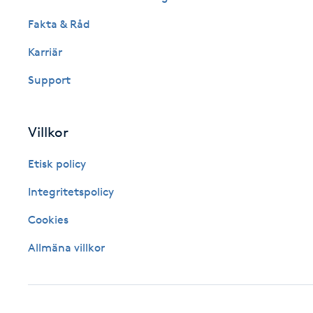
Fransk manikyr
Fakta & Råd
Karriär
Fransrengöring
Support
Frekvensterapi
Villkor
Friskvård
Etisk policy
Friskvårdsmassage
Integritetspolicy
Frisör
Cookies
Allmäna villkor
Funktionsanalys
Färgning