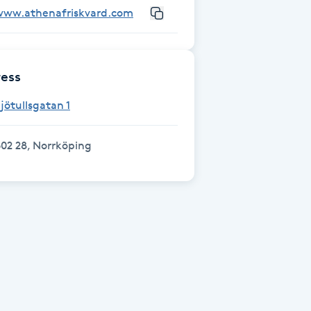
www.athenafriskvard.com
ess
jötullsgatan 1
02 28, Norrköping