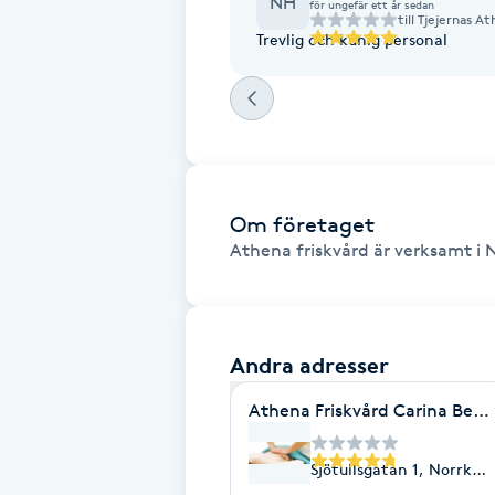
NH
för ungefär ett år sedan
Cryoterapi
till
Tjejernas At
Trevlig och kunig personal
D
Damklippning
Dermapen
Om företaget
Diamantslipning
Athena friskvård är verksamt i 
E
Enzympeeling
Andra adresser
Extensions
Athena Friskvård Carina Beha
Extensions borttagning
Sjötullsgatan 1, Norrköp