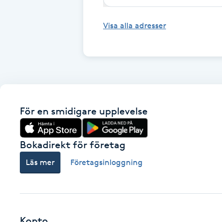
Eyeliner-tatuering
F
Visa alla adresser
Face framing
Faceliftmassage
Fet hårbotten
För en smidigare upplevelse
Fettreducering
Bokadirekt för företag
Fibromassage
Läs mer
Företagsinloggning
Fillers
Fotmassage
Konto