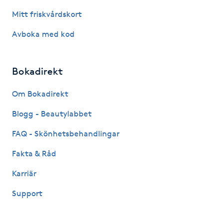
Mitt friskvårdskort
Naglar borttagning
Avboka med kod
Naglar reparation
Bokadirekt
Naprapati
Om Bokadirekt
Navelpiercing
Blogg - Beautylabbet
NBE-massage
FAQ - Skönhetsbehandlingar
Fakta & Råd
Ny frisyr
Karriär
O
Support
Olaplex