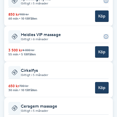
Giltigt i 5 månader
Brynformning
850 kr
900 kr
Köp
60 min
10 tillfällen
Brynfärgning
Heidies VIP massage
Brynplockning
Giltigt i 6 månader
3 500 kr
4 000 kr
Köp
Bröllopsuppsättning
55 min
5 tillfällen
C
Cirkelfys
Celluliter
Giltigt i 5 månader
650 kr
700 kr
Köp
Coachning
30 min
10 tillfällen
Color correction
Ceragem massage
Giltigt i 5 månader