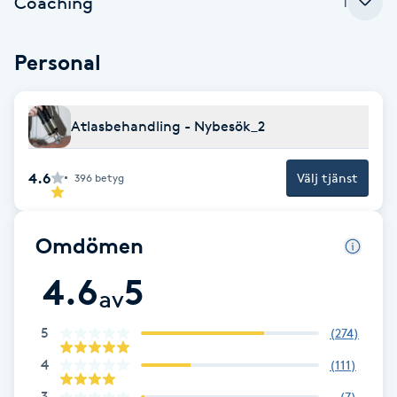
Coaching
1
Hårborttagning
Personal
Hårbottenbehandling
Hårförlängning
Atlasbehandling - Nybesök_2
Hårvård
4.6
Välj tjänst
396
betyg
Hälsa
Omdömen
Hälsprickor
4.6
5
I
av
Idrottsmassage
5
(
274
)
4
(
111
)
IPL
3
(
7
)