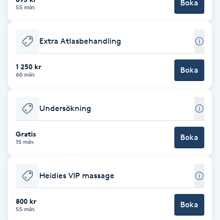
Boka
55 min
Föning
G
Extra Atlasbehandling
Gel naglar
1 250 kr
Boka
60 min
Gelenaglar
Gellack
Undersökning
Gellack med förstärkning
Gratis
Boka
15 min
Gravidmassage
Heidies VIP massage
Gravidyoga
800 kr
Boka
55 min
Gruppträning