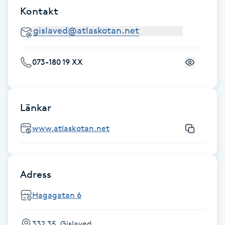
Kontakt
Kosmetisk tatuering
Kostrådgivning
073-180 19 XX
Kroppsinpackning
Kroppspeeling
Länkar
Käkledsbehandling
www.atlaskotan.net
Kärlbehandling
L
Adress
Laserbehandling
Hagagatan 6
Lashlift Keratin
332 35, Gislaved