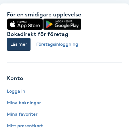
Nagelförlängning gelé
För en smidigare upplevelse
Nagelförlängning glasfiber
Bokadirekt för företag
Läs mer
Företagsinloggning
Nagelförlängning silke
Nagelförstärkning
Nagelklippning
Konto
Logga in
Nagelsvamp
Mina bokningar
Nageltrång
Mina favoriter
Nagelvård
Mitt presentkort