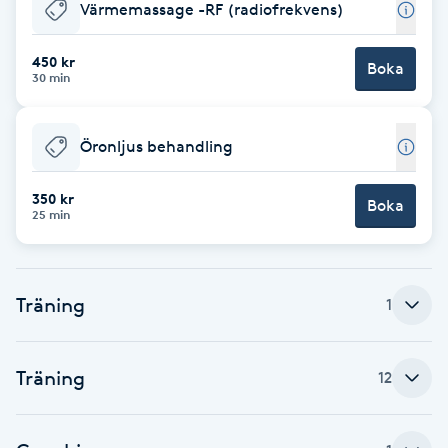
Värmemassage -RF (radiofrekvens)
Hot Stone Massage
450 kr
Hot yoga
Boka
30 min
Hudföryngring
Öronljus behandling
Huduppstramning
350 kr
Boka
25 min
Hudvård
Hyaluronsyra
Träning
1
Hyperhidros
Träning
12
Hypnos