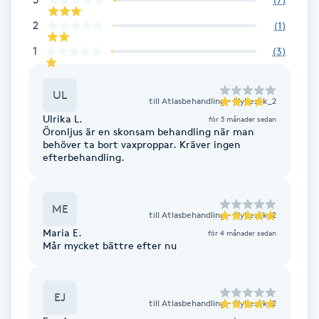
2
IPL hårborttagning
(
1
)
1
(
3
)
IR-massage
J
UL
till
Atlasbehandling - Nybesök_2
Ulrika L.
för 3 månader sedan
Japansk massage
Öronljus är en skonsam behandling när man
behöver ta bort vaxproppar. Kräver ingen
K
efterbehandling.
K18
ME
till
Atlasbehandling - Nybesök_2
Katun fransar
Maria E.
för 4 månader sedan
Mår mycket bättre efter nu
Kemisk peeling
EJ
Keratinbehandling
till
Atlasbehandling - Nybesök_2