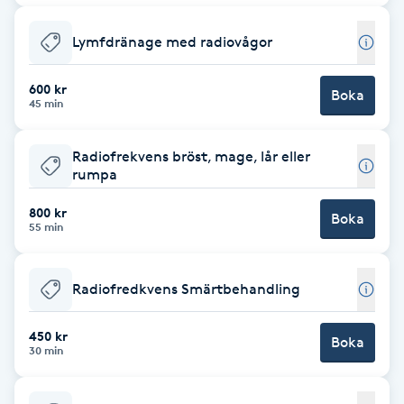
Gua Sha-massage
Lymfdränage med radiovågor
H
600 kr
Boka
45 min
Hatha Yoga
Radiofrekvens bröst, mage, lår eller
Headspa
rumpa
Healing
800 kr
Boka
55 min
Herrklippning
Radiofredkvens Smärtbehandling
HIFU
450 kr
Boka
30 min
Hollywood Peel