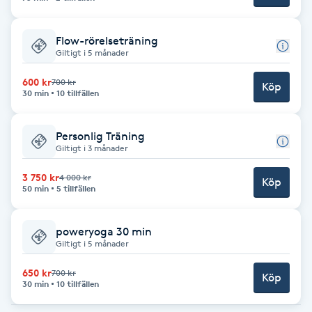
F
Flow-rörelseträning
Face framing
Giltigt i 5 månader
600 kr
700 kr
Köp
Faceliftmassage
30 min
10 tillfällen
Fet hårbotten
Personlig Träning
Giltigt i 3 månader
Fettreducering
3 750 kr
4 000 kr
Köp
50 min
5 tillfällen
Fibromassage
poweryoga 30 min
Giltigt i 5 månader
Fillers
650 kr
700 kr
Köp
30 min
10 tillfällen
Fotmassage