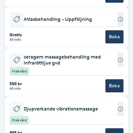
Fransk manikyr
Atlasbehandling - Uppföljning
Fransrengöring
Gratis
Boka
Frekvensterapi
60 min
Friskvård
ceragem massagebehandling med
infraröttljus gvd
Friskvård
Friskvårdsmassage
500 kr
Boka
60 min
Frisör
Funktionsanalys
Djupverkande vibrationsmassage
Friskvård
Färgning
895 kr