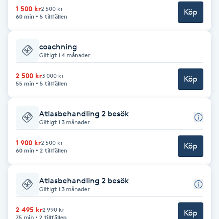
Cryoterapi
1 500 kr
2 500 kr
Köp
60 min
5 tillfällen
D
Damklippning
coachning
Giltigt i 4 månader
Dermapen
2 500 kr
3 000 kr
Köp
55 min
5 tillfällen
Diamantslipning
E
Atlasbehandling 2 besök
Giltigt i 3 månader
Enzympeeling
1 900 kr
2 500 kr
Köp
60 min
2 tillfällen
Extensions
Atlasbehandling 2 besök
Extensions borttagning
Giltigt i 3 månader
2 495 kr
2 990 kr
Köp
Eyeliner-tatuering
75 min
2 tillfällen