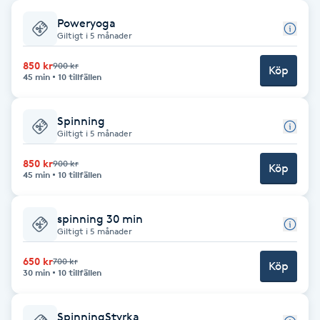
Poweryoga
Babylights
Giltigt i 5 månader
Balayage
850 kr
900 kr
Köp
45 min
10 tillfällen
Bambumassage
Spinning
Giltigt i 5 månader
Barber
850 kr
900 kr
Köp
45 min
10 tillfällen
Barnklippning
spinning 30 min
BIAB
Giltigt i 5 månader
650 kr
700 kr
Blowout
Köp
30 min
10 tillfällen
Bottenfärg
SpinningStyrka