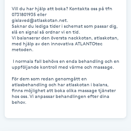
Megavolymfransar
Vill du har hjälp att boka? Kontakta oss på tfn 
0731801935 eller 

gislaved@atlaskotan.net. 

Melasma
Saknar du lediga tider i schemat som passar dig, 
slå en signal så ordnar vi en tid.

Vi balanserar den översta nackkotan, atlaskotan, 
Mesoterapi
med hjälp av den innovativa ATLANTOtec 
metoden. 

MicroPen
 I normala fall behövs en enda behandling och en 
uppföljande kontroll med värme och massage.

Microshading
För dem som redan genomgått en 
atlasbehandling och har atlaskotan i balans, 
Mixfransar
finns möjlighet att boka olika massage tjänster 
hos oss. Vi anpassar behandlingen efter dina 
N
behov.

Nagelförlängning
Nagelförlängning akryl