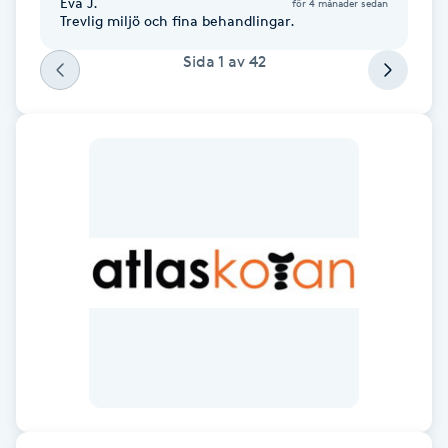
Eva J.
för 4 månader sedan
Trevlig miljö och fina behandlingar.
Kinesiologi
Sida
1
av
42
Kinesisk medicin
Kiropraktik
Klangmassage
Klippning
Klippning & Slingor
Klippning ungdom
Koppningsmassage