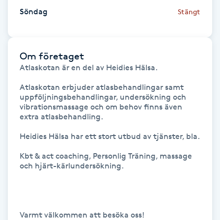
Söndag
Stängt
M
Makeup
Om företaget
Manikyr & Pedikyr
Atlaskotan är en del av Heidies Hälsa.

Atlaskotan erbjuder atlasbehandlingar samt 
Massage
uppföljningsbehandlingar, undersökning och 
vibrationsmassage och om behov finns även 
extra atlasbehandling.

Medial vägledning
Heidies Hälsa har ett stort utbud av tjänster, bla. 

Medicinsk massage
Kbt & act coaching, Personlig Träning, massage 
och hjärt-kärlundersökning.

Meditation
Medium
Varmt välkommen att besöka oss!
