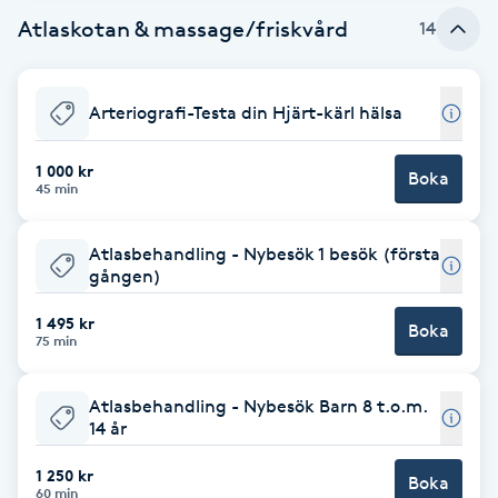
Fotsvamp
Atlaskotan & massage/friskvård
14
Fotvård
Arteriografi-Testa din Hjärt-kärl hälsa
Fransar
1 000 kr
Boka
45 min
Fransborttagning
Atlasbehandling - Nybesök 1 besök (första
Fransfärgning
gången)
1 495 kr
Boka
Fransförlängning
75 min
Fransförlängning Megavolym
Atlasbehandling - Nybesök Barn 8 t.o.m.
14 år
Fransförlängning Volym
1 250 kr
Boka
60 min