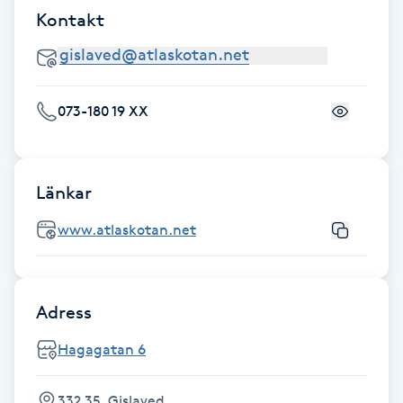
Kontakt
Kosmetisk tatuering
Kostrådgivning
073-180 19 XX
Kroppsinpackning
Kroppspeeling
Länkar
Käkledsbehandling
www.atlaskotan.net
Kärlbehandling
L
Adress
Laserbehandling
Hagagatan 6
Lashlift Keratin
332 35, Gislaved