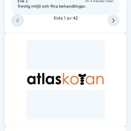
Eva J.
för 4 månader sedan
Trevlig miljö och fina behandlingar.
Kinesiologi
Sida
1
av
42
Kinesisk medicin
Kiropraktik
Klangmassage
Klippning
Klippning & Slingor
Klippning ungdom
Koppningsmassage