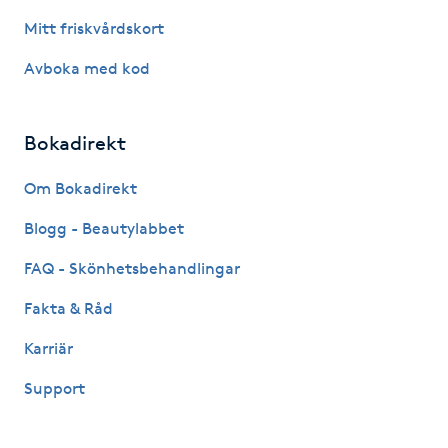
Mitt friskvårdskort
Naglar borttagning
Avboka med kod
Naglar reparation
Bokadirekt
Naprapati
Om Bokadirekt
Navelpiercing
Blogg - Beautylabbet
NBE-massage
FAQ - Skönhetsbehandlingar
Fakta & Råd
Ny frisyr
Karriär
O
Support
Olaplex