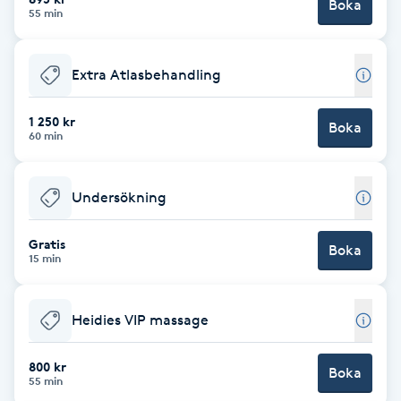
Boka
55 min
Föning
G
Extra Atlasbehandling
Gel naglar
1 250 kr
Boka
60 min
Gelenaglar
Gellack
Undersökning
Gellack med förstärkning
Gratis
Boka
15 min
Gravidmassage
Heidies VIP massage
Gravidyoga
800 kr
Boka
55 min
Gruppträning