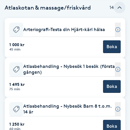
Fotsvamp
Atlaskotan & massage/friskvård
14
Fotvård
Arteriografi-Testa din Hjärt-kärl hälsa
Fransar
1 000 kr
Boka
45 min
Fransborttagning
Atlasbehandling - Nybesök 1 besök (första
Fransfärgning
gången)
1 495 kr
Boka
Fransförlängning
75 min
Fransförlängning Megavolym
Atlasbehandling - Nybesök Barn 8 t.o.m.
14 år
Fransförlängning Volym
1 250 kr
Boka
60 min