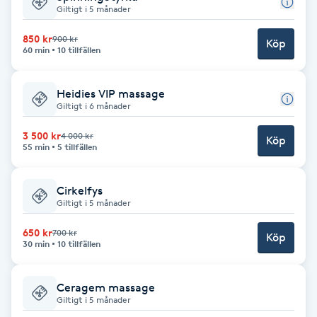
Giltigt i 5 månader
Brynformning
850 kr
900 kr
Köp
60 min
10 tillfällen
Brynfärgning
Heidies VIP massage
Brynplockning
Giltigt i 6 månader
3 500 kr
4 000 kr
Köp
Bröllopsuppsättning
55 min
5 tillfällen
C
Cirkelfys
Celluliter
Giltigt i 5 månader
650 kr
700 kr
Köp
Coachning
30 min
10 tillfällen
Color correction
Ceragem massage
Giltigt i 5 månader