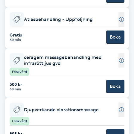
Fransk manikyr
Atlasbehandling - Uppföljning
Fransrengöring
Gratis
Boka
Frekvensterapi
60 min
Friskvård
ceragem massagebehandling med
infraröttljus gvd
Friskvård
Friskvårdsmassage
500 kr
Boka
60 min
Frisör
Funktionsanalys
Djupverkande vibrationsmassage
Friskvård
Färgning
895 kr