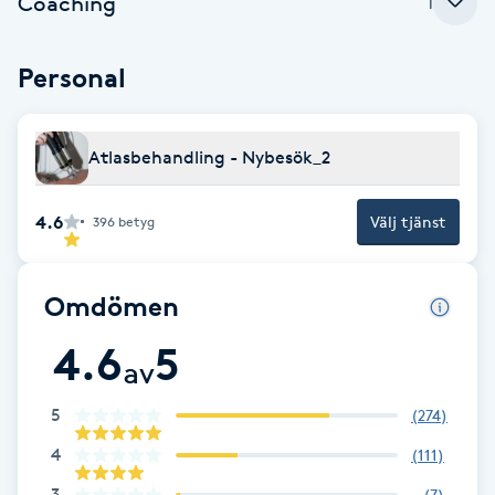
Coaching
1
Hårborttagning
Personal
Hårbottenbehandling
Hårförlängning
Atlasbehandling - Nybesök_2
Hårvård
4.6
Välj tjänst
396
betyg
Hälsa
Omdömen
Hälsprickor
4.6
5
I
av
Idrottsmassage
5
(
274
)
4
(
111
)
IPL
3
(
7
)