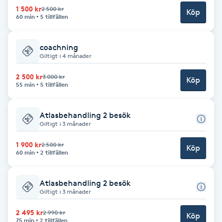
Cryoterapi
1 500 kr
2 500 kr
Köp
60 min
5 tillfällen
D
Damklippning
coachning
Giltigt i 4 månader
Dermapen
2 500 kr
3 000 kr
Köp
55 min
5 tillfällen
Diamantslipning
E
Atlasbehandling 2 besök
Giltigt i 3 månader
Enzympeeling
1 900 kr
2 500 kr
Köp
60 min
2 tillfällen
Extensions
Atlasbehandling 2 besök
Extensions borttagning
Giltigt i 3 månader
2 495 kr
2 990 kr
Köp
Eyeliner-tatuering
75 min
2 tillfällen