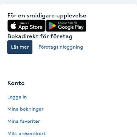
Nagelförlängning gelé
För en smidigare upplevelse
Nagelförlängning glasfiber
Bokadirekt för företag
Läs mer
Företagsinloggning
Nagelförlängning silke
Nagelförstärkning
Nagelklippning
Konto
Logga in
Nagelsvamp
Mina bokningar
Nageltrång
Mina favoriter
Nagelvård
Mitt presentkort