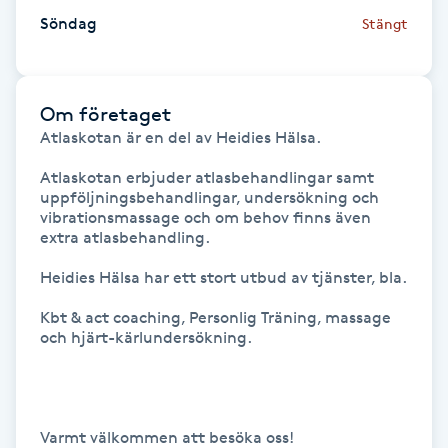
Söndag
Stängt
M
Makeup
Om företaget
Manikyr & Pedikyr
Atlaskotan är en del av Heidies Hälsa.

Atlaskotan erbjuder atlasbehandlingar samt 
Massage
uppföljningsbehandlingar, undersökning och 
vibrationsmassage och om behov finns även 
extra atlasbehandling.

Medial vägledning
Heidies Hälsa har ett stort utbud av tjänster, bla. 

Medicinsk massage
Kbt & act coaching, Personlig Träning, massage 
och hjärt-kärlundersökning.

Meditation
Medium
Varmt välkommen att besöka oss!
