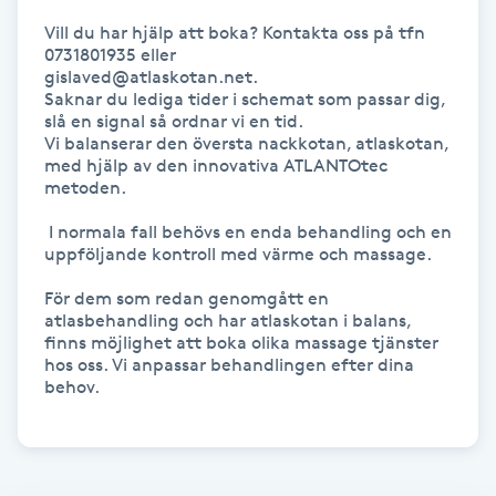
Megavolymfransar
Vill du har hjälp att boka? Kontakta oss på tfn 
0731801935 eller 

gislaved@atlaskotan.net. 

Melasma
Saknar du lediga tider i schemat som passar dig, 
slå en signal så ordnar vi en tid.

Vi balanserar den översta nackkotan, atlaskotan, 
Mesoterapi
med hjälp av den innovativa ATLANTOtec 
metoden. 

MicroPen
 I normala fall behövs en enda behandling och en 
uppföljande kontroll med värme och massage.

Microshading
För dem som redan genomgått en 
atlasbehandling och har atlaskotan i balans, 
Mixfransar
finns möjlighet att boka olika massage tjänster 
hos oss. Vi anpassar behandlingen efter dina 
N
behov.

Nagelförlängning
Nagelförlängning akryl