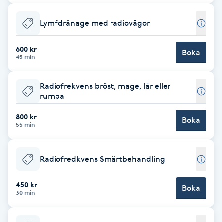
Gua Sha-massage
Lymfdränage med radiovågor
H
600 kr
Boka
45 min
Hatha Yoga
Radiofrekvens bröst, mage, lår eller
Headspa
rumpa
Healing
800 kr
Boka
55 min
Herrklippning
Radiofredkvens Smärtbehandling
HIFU
450 kr
Boka
30 min
Hollywood Peel