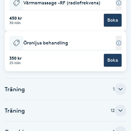
Värmemassage -RF (radiofrekvens)
Hot Stone Massage
450 kr
Hot yoga
Boka
30 min
Hudföryngring
Öronljus behandling
Huduppstramning
350 kr
Boka
25 min
Hudvård
Hyaluronsyra
Träning
1
Hyperhidros
Träning
12
Hypnos