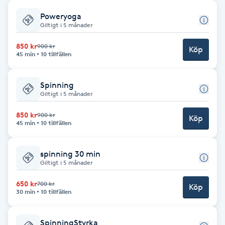
Poweryoga
Babylights
Giltigt i 5 månader
Balayage
850 kr
900 kr
Köp
45 min
10 tillfällen
Bambumassage
Spinning
Giltigt i 5 månader
Barber
850 kr
900 kr
Köp
45 min
10 tillfällen
Barnklippning
spinning 30 min
BIAB
Giltigt i 5 månader
650 kr
700 kr
Blowout
Köp
30 min
10 tillfällen
Bottenfärg
SpinningStyrka