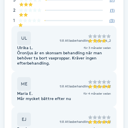
2
IPL hårborttagning
(
1
)
1
(
3
)
IR-massage
J
UL
till
Atlasbehandling - Nybesök_2
Ulrika L.
för 3 månader sedan
Japansk massage
Öronljus är en skonsam behandling när man
behöver ta bort vaxproppar. Kräver ingen
K
efterbehandling.
K18
ME
till
Atlasbehandling - Nybesök_2
Katun fransar
Maria E.
för 4 månader sedan
Mår mycket bättre efter nu
Kemisk peeling
EJ
Keratinbehandling
till
Atlasbehandling - Nybesök_2