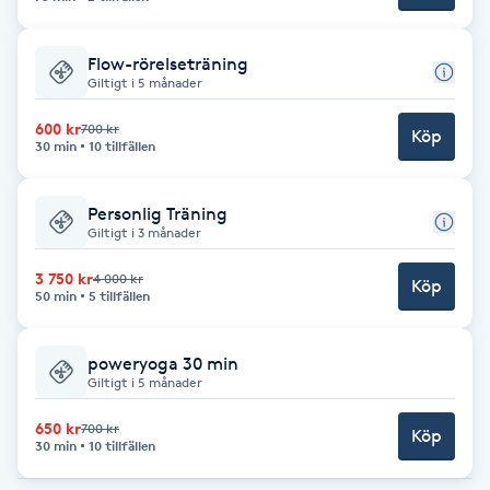
F
Flow-rörelseträning
Face framing
Giltigt i 5 månader
600 kr
700 kr
Köp
Faceliftmassage
30 min
10 tillfällen
Fet hårbotten
Personlig Träning
Giltigt i 3 månader
Fettreducering
3 750 kr
4 000 kr
Köp
50 min
5 tillfällen
Fibromassage
poweryoga 30 min
Giltigt i 5 månader
Fillers
650 kr
700 kr
Köp
30 min
10 tillfällen
Fotmassage