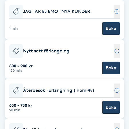
Babylights
JAG TAR EJ EMOT NYA KUNDER
Balayage
Boka
1 min
Bambumassage
Nytt sett förlängning
Barber
800 - 900 kr
Boka
120 min
Barnklippning
Återbesök Förlängning (inom 4v)
BIAB
650 - 750 kr
Blowout
Boka
90 min
Bottenfärg