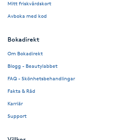
Mitt friskvårdskort
IPL hårborttagning
Avboka med kod
IR-massage
Bokadirekt
J
Om Bokadirekt
Japansk massage
K
Blogg - Beautylabbet
FAQ - Skönhetsbehandlingar
K18
Fakta & Råd
Katun fransar
Karriär
Kemisk peeling
Support
Keratinbehandling
Villkor