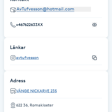
Föning
G
+467622633XX
Gel naglar
Gelenaglar
Länkar
Gellack
avtufvesson
Gellack med förstärkning
Adress
Gravidmassage
VÄNGE NICKARVE 235
Gravidyoga
622 36, Romakloster
Gruppträning