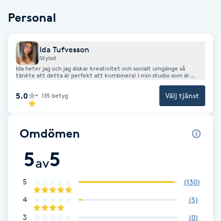
F
Personal
Face framing
Ida Tufvesson
Stylist
Faceliftmassage
Ida heter jag och jag älskar kreativitet och socialt umgänge så
tänkte att detta är perfekt att kombinera! I min studio som är
placerad mitt på ön, så är fokus på dig och att få bara vara en
stund.Jag lägger stor värdering i att du som kund ska känna dig nöjd
Fet hårbotten
5.0
Välj tjänst
135
betyg
och är öppen för alla förslag och tankar! Tillsammans gör vi dig till
den bästa versionen av dig själv. Det är du värd!
Fettreducering
Omdömen
Fibromassage
5
5
av
Fillers
5
(
130
)
4
(
5
)
Fotmassage
3
(
0
)