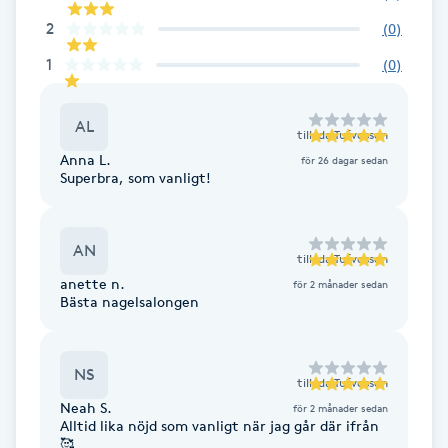
Fotsvamp
2
(
0
)
1
(
0
)
Fotvård
AL
Fransar
till
Ida Tufvesson
Anna L.
för 26 dagar sedan
Superbra, som vanligt!
Fransborttagning
Fransfärgning
AN
till
Ida Tufvesson
anette n.
för 2 månader sedan
Fransförlängning
Bästa nagelsalongen
Fransförlängning Megavolym
NS
till
Ida Tufvesson
Neah S.
för 2 månader sedan
Fransförlängning Volym
Alltid lika nöjd som vanligt när jag går där ifrån
🥰