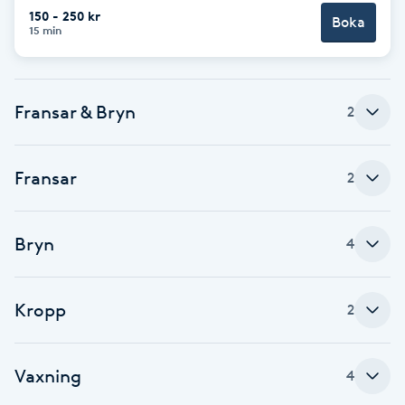
Cryoterapi
150 - 250 kr
Boka
15 min
D
Damklippning
Fransar & Bryn
2
Dermapen
Fransar
Diamantslipning
2
E
Bryn
4
Enzympeeling
Extensions
Kropp
2
Extensions borttagning
Vaxning
4
Eyeliner-tatuering