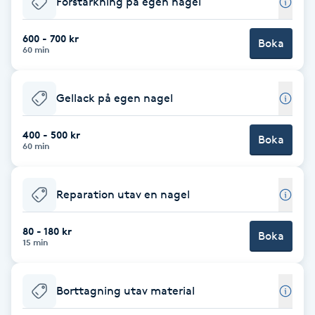
Förstärkning på egen nagel
Brynformning
600 - 700 kr
Boka
60 min
Brynfärgning
Gellack på egen nagel
Brynplockning
400 - 500 kr
Boka
Bröllopsuppsättning
60 min
C
Reparation utav en nagel
Celluliter
80 - 180 kr
Boka
Coachning
15 min
Color correction
Borttagning utav material