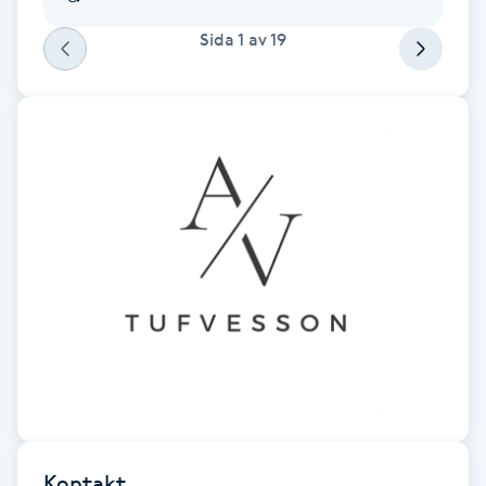
Fransk manikyr
Sida
1
av
19
Fransrengöring
Frekvensterapi
Friskvård
Friskvårdsmassage
Frisör
Funktionsanalys
Färgning
Kontakt