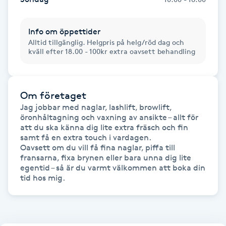
Hot Stone Massage
Info om öppettider
Hot yoga
Alltid tillgänglig. Helgpris på helg/röd dag och
kväll efter 18.00 - 100kr extra oavsett behandling
Hudföryngring
Huduppstramning
Om företaget
Jag jobbar med naglar, lashlift, browlift, 
öronhåltagning och vaxning av ansikte – allt för 
Hudvård
att du ska känna dig lite extra fräsch och fin 
samt få en extra touch i vardagen.

Hyaluronsyra
Oavsett om du vill få fina naglar, piffa till 
fransarna, fixa brynen eller bara unna dig lite 
egentid – så är du varmt välkommen att boka din 
Hyperhidros
tid hos mig.
Hypnos