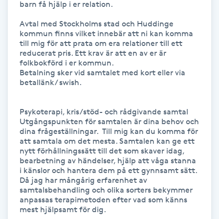
barn få hjälp i er relation.

Hot Stone Massage
Avtal med Stockholms stad och Huddinge 
Hot yoga
kommun finns vilket innebär att ni kan komma 
till mig för att prata om era relationer till ett 
reducerat pris. Ett krav är att en av er är 
Hudföryngring
folkbokförd i er kommun.

Betalning sker vid samtalet med kort eller via 
betallänk/ swish.

Huduppstramning
Psykoterapi, kris/stöd- och rådgivande samtal

Hudvård
Utgångspunkten för samtalen är dina behov och 
dina frågeställningar.  Till mig kan du komma för 
att samtala om det mesta. Samtalen kan ge ett 
Hyaluronsyra
nytt förhållningssätt till det som skaver idag, 
bearbetning av händelser, hjälp att våga stanna 
Hyperhidros
i känslor och hantera dem på ett gynnsamt sätt. 
Då jag har mångårig erfarenhet av 
samtalsbehandling och olika sorters bekymmer 
Hypnos
anpassas terapimetoden efter vad som känns 
mest hjälpsamt för dig.
