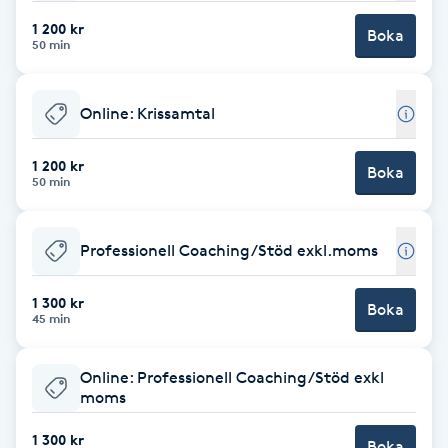
1 200 kr
Boka
Brynformning
50 min
Brynfärgning
Online: Krissamtal
Brynplockning
1 200 kr
Boka
50 min
Bröllopsuppsättning
C
Professionell Coaching/Stöd exkl.moms
Celluliter
1 300 kr
Boka
45 min
Coachning
Online: Professionell Coaching/Stöd exkl
Color correction
moms
1 300 kr
Boka