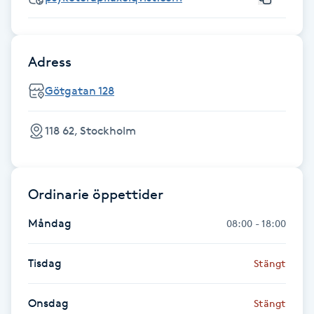
Fransk manikyr
Fransrengöring
Adress
Götgatan 128
Frekvensterapi
118 62, Stockholm
Friskvård
Friskvårdsmassage
Ordinarie öppettider
Frisör
Måndag
08:00 - 18:00
Funktionsanalys
Tisdag
Stängt
Färgning
Onsdag
Stängt