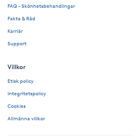
FAQ - Skönhetsbehandlingar
Kinesiologi
Fakta & Råd
Kinesisk medicin
Karriär
Support
Kiropraktik
Klangmassage
Villkor
Klippning
Etisk policy
Integritetspolicy
Klippning & Slingor
Cookies
Klippning ungdom
Allmänna villkor
Koppningsmassage