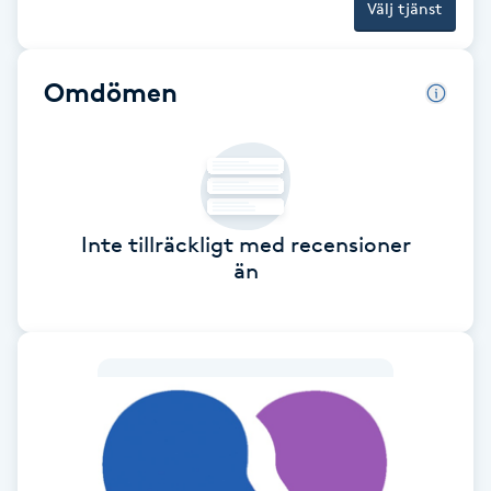
Välj tjänst
F
Face framing
Omdömen
Faceliftmassage
Fet hårbotten
Inte tillräckligt med recensioner
Fettreducering
än
Fibromassage
Fillers
Fotmassage