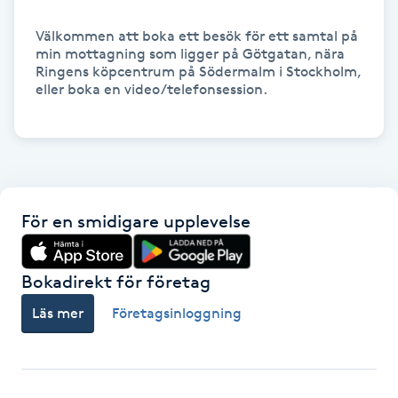
Hårborttagning
Välkommen att boka ett besök för ett samtal på 
min mottagning som ligger på Götgatan, nära 
Hårbottenbehandling
Ringens köpcentrum på Södermalm i Stockholm, 
eller boka en video/telefonsession. 

Hårförlängning
Hårvård
Hälsa
För en smidigare upplevelse
Hälsprickor
Bokadirekt för företag
I
Läs mer
Företagsinloggning
Idrottsmassage
IPL