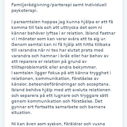
Familjerådgivning/parterapi samt Individuell 
psykoterapi.

Gua Sha-massage
H
I parsamtalen hoppas jag kunna hjälpa er att få 
komma till tals och att uttrycka det som ni 
känner behöver lyftas i er relation. Ibland fastnar 
Hatha Yoga
vi i mönster som kan varar svåra att ta sig ur. 
Genom samtal kan ni få hjälp att hitta tillbaka 
till varandra när ni tex har slutat prata med 
Headspa
varandra och hamnar i bråk eller har behov av 
att reparera er relation på grund av 
Healing
tillitsproblematik eller andra bekymmer. 

I samtalen ligger fokus på att känna trygghet i 
relationen, kommunikation, förståelse av 
Herrklippning
känslor, beteendeförändringar och acceptans.

Ibland behövs hjälp med att avsluta relationen 
och separera på ett lugnare och tryggare sätt 
HIFU
genom kommunikation och förståelse. Det 
gynnar ert fortsatta samarbete och barnens 
situation. 

Hollywood Peel
Ni kan även som syskon, föräldrar och vuxna 