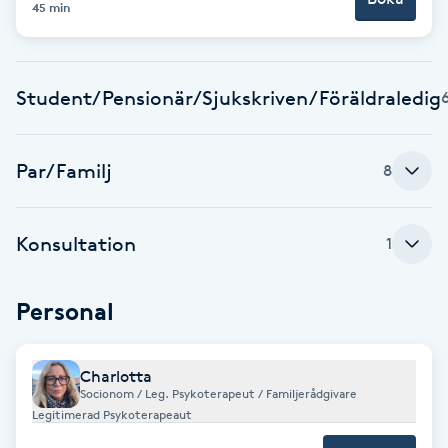
Cryoterapi
45 min
D
Damklippning
Student/Pensionär/Sjukskriven/Föräldraledig
Dermapen
Par/Familj
8
Diamantslipning
E
Konsultation
1
Enzympeeling
Personal
Extensions
Charlotta
Extensions borttagning
Socionom / Leg. Psykoterapeut / Familjerådgivare
Legitimerad Psykoterapeaut
Eyeliner-tatuering