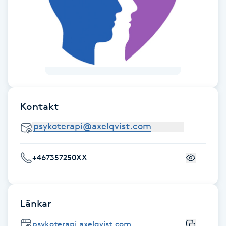
Fotsvamp
Fotvård
Fransar
Fransborttagning
Kontakt
Fransfärgning
Fransförlängning
+467357250XX
Fransförlängning Megavolym
Länkar
Fransförlängning Volym
psykoterapi.axelqvist.com