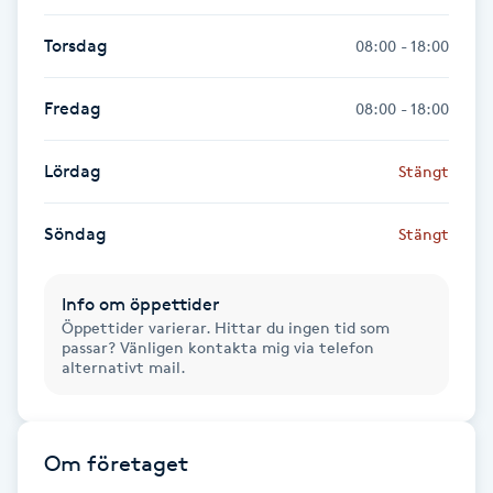
Föning
Torsdag
08:00 - 18:00
G
Fredag
08:00 - 18:00
Gel naglar
Lördag
Gelenaglar
Stängt
Gellack
Söndag
Stängt
Gellack med förstärkning
Info om öppettider
Öppettider varierar. Hittar du ingen tid som
passar? Vänligen kontakta mig via telefon
Gravidmassage
alternativt mail.
Gravidyoga
Om företaget
Gruppträning