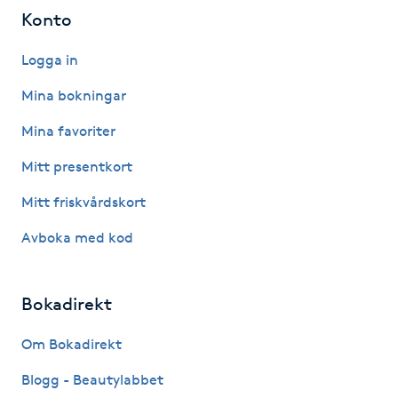
Konto
IPL hårborttagning
Logga in
IR-massage
Mina bokningar
J
Mina favoriter
Japansk massage
Mitt presentkort
K
Mitt friskvårdskort
K18
Avboka med kod
Katun fransar
Bokadirekt
Kemisk peeling
Om Bokadirekt
Keratinbehandling
Blogg - Beautylabbet